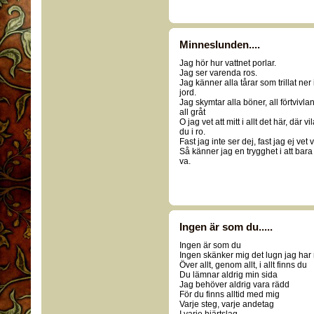
Minneslunden....
Jag hör hur vattnet porlar.
Jag ser varenda ros.
Jag känner alla tårar som trillat ner 
jord.
Jag skymtar alla böner, all förtvivlan
all gråt
O jag vet att mitt i allt det här, där vil
du i ro.
Fast jag inte ser dej, fast jag ej vet v
Så känner jag en trygghet i att bara
va.
Ingen är som du.....
Ingen är som du
Ingen skänker mig det lugn jag har
Över allt, genom allt, i allt finns du
Du lämnar aldrig min sida
Jag behöver aldrig vara rädd
För du finns alltid med mig
Varje steg, varje andetag