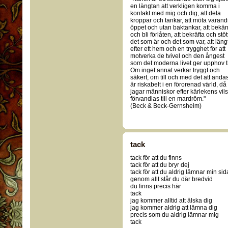
en längtan att verkligen komma i
kontakt med mig och dig, att dela
kroppar och tankar, att möta varand
öppet och utan baktankar, att bekä
och bli förlåten, att bekräfta och stöt
det som är och det som var, att läng
efter ett hem och en trygghet för att
motverka de tvivel och den ångest
som det moderna livet ger upphov ti
Om inget annat verkar tryggt och
säkert, om till och med det att anda
är riskabelt i en förorenad värld, då
jagar människor efter kärlekens vil
förvandlas till en mardröm."
(Beck & Beck-Gernsheim)
tack
tack för att du finns
tack för att du bryr dej
tack för att du aldrig lämnar min sid
genom allt står du där bredvid
du finns precis här
tack
jag kommer alltid att älska dig
jag kommer aldrig att lämna dig
precis som du aldrig lämnar mig
tack