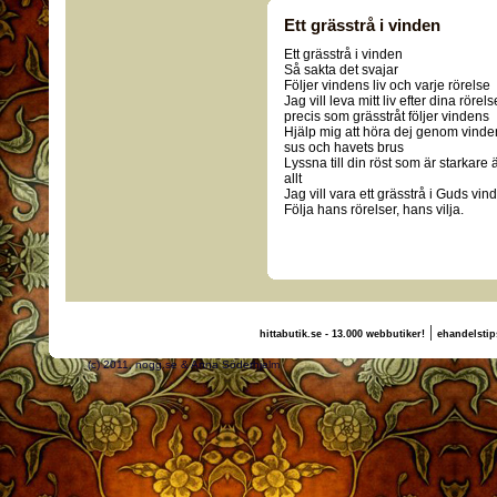
Ett grässtrå i vinden
Ett grässtrå i vinden
Så sakta det svajar
Följer vindens liv och varje rörelse
Jag vill leva mitt liv efter dina rörels
precis som grässtråt följer vindens
Hjälp mig att höra dej genom vinde
sus och havets brus
Lyssna till din röst som är starkare 
allt
Jag vill vara ett grässtrå i Guds vind
Följa hans rörelser, hans vilja.
|
hittabutik.se - 13.000 webbutiker!
ehandelstip
(c) 2011, nogg.se & Anna Söderhjelm