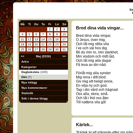
St
Må
Ti
On
To
Fr
Lö
Sö
Bred dina vida vingar...
1
2
3
4
5
6
7
8
9
10
Bred dina vida vingar,
11
12
13
14
15
16
17
O Jesus, över mig,
Och låt mig stilla vila
18
19
20
21
22
23
24
I ve och väl hos dig.
25
26
27
28
29
30
31
Bli du min ro, min starkhet,
Min visdom och mitt råd,
<<
Maj (2026)
>>
Och låt mig alla dagar
Arkiv
Få leva av din nåd.
Kategorier
Dagboksbös
(100)
Förlåt mig alla synder
Mig rena i ditt blod.
Dikt
(7)
Giv mig ett heligt sinne,
Nya inlägg
En vilja ny och god.
Nya kommentarer
Tag i din vård och hägnad
Statistik
Oss alla, stora, små.
Och låt i frid oss åter
Sök i denna blogg
Till nattens vila gå!
Kärlek...
"Kärlek är ett sökande efter sig själv