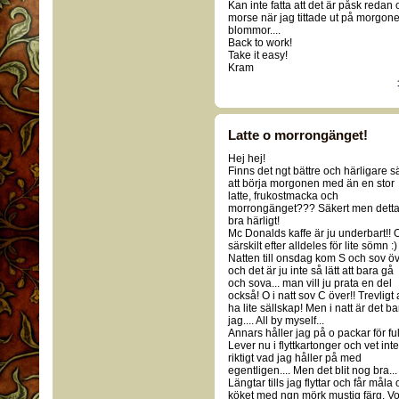
Kan inte fatta att det är påsk redan o
morse när jag tittade ut på morgone
blommor....
Back to work!
Take it easy!
Kram
Latte o morrongänget!
Hej hej!
Finns det ngt bättre och härligare sä
att börja morgonen med än en stor
latte, frukostmacka och
morrongänget??? Säkert men detta
bra härligt!
Mc Donalds kaffe är ju underbart!! 
särskilt efter alldeles för lite sömn :)
Natten till onsdag kom S och sov ö
och det är ju inte så lätt att bara gå
och sova... man vill ju prata en del
också! O i natt sov C över!! Trevligt 
ha lite sällskap! Men i natt är det ba
jag.... All by myself...
Annars håller jag på o packar för full
Lever nu i flyttkartonger och vet inte
riktigt vad jag håller på med
egentligen.... Men det blit nog bra...
Längtar tills jag flyttar och får mål
köket med ngn mörk mustig färg. Vore