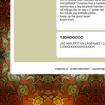
Om ni undrar över rubriken så är de
helt plötsligt " I wanna buy a hamster
wanna buy a big fat greek hamster n
så många fler än jag o C tycker det ä
Nu måste jag fortsätta jobba....
Keep up the good work!
Kram kram
TJOHOOOOO
JAG HAR FÅTT EN LÄGENHET I 1
TJOHOOOOOOOOOOOO!!!
|
hittabutik.se - 13.000 webbutiker!
ehandelstip
(c) 2011, nogg.se & Anna Söderhjelm