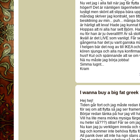
Nu vet jag i alla fall när jag får fly
höger!! Det är nämligen lägenheten
lustigt men skönt att slippa bära upp 
måndag skriver jag kontrakt, sen tit
besiktning av min... puh... många bolla
är härligt att leva! Hade jag kunnat 
Hoppas att ni alla har sett Björn. Ha
nu för han är ju överallt!!!! Är så stolt
Ikväll är det LIVE som vanligt. Få
gångerna har det ju varit ganska m
I helgen bär det nog av till IKEA o
kören sjunga och alla nya konfirman
hus!! Kul och spännande att se om vi
Nä nu måste jag börja jobba!
Simma lugnt...
Kram
I wanna buy a big fat gree
Hej hej!
Tiden går fort och jag måste redan 
för sej om att flytta så jag ser fram
Börjar redan tänka på hur jag vill h
Vill ha lite mera mörka mysiga färg
nu heter så???) stilar! Får se om jag
Nu kan jag ju verkligen inreda och s
tag och kommer inte behöva flytta för
All panik över att inte ha ngn stans 