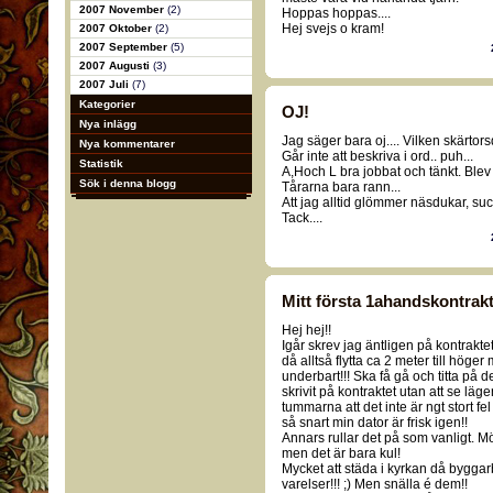
2007 November
(2)
Hoppas hoppas....
Hej svejs o kram!
2007 Oktober
(2)
2007 September
(5)
2007 Augusti
(3)
2007 Juli
(7)
Kategorier
OJ!
Nya inlägg
Jag säger bara oj.... Vilken skärtors
Nya kommentarer
Går inte att beskriva i ord.. puh...
Statistik
A,Hoch L bra jobbat och tänkt. Blev 
Sök i denna blogg
Tårarna bara rann...
Att jag alltid glömmer näsdukar, suck
Tack....
Mitt första 1ahandskontrakt
Hej hej!!
Igår skrev jag äntligen på kontrakte
då alltså flytta ca 2 meter till höge
underbart!!! Ska få gå och titta på 
skrivit på kontraktet utan att se läg
tummarna att det inte är ngt stort fe
så snart min dator är frisk igen!!
Annars rullar det på som vanligt. Mö
men det är bara kul!
Mycket att städa i kyrkan då byggarb
varelser!!! ;) Men snälla é dem!!