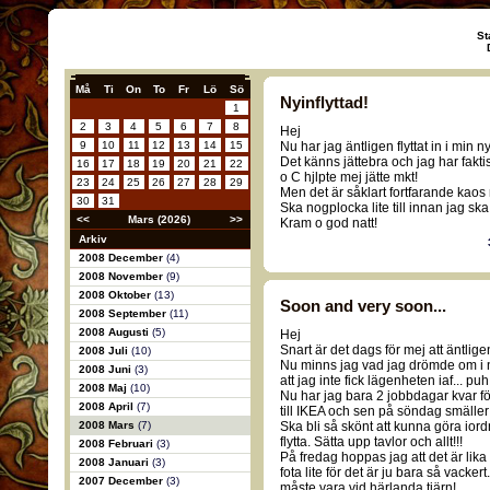
St
Må
Ti
On
To
Fr
Lö
Sö
Nyinflyttad!
1
2
3
4
5
6
7
8
Hej
9
10
11
12
13
14
15
Nu har jag äntligen flyttat in i min n
Det känns jättebra och jag har fakt
16
17
18
19
20
21
22
o C hjlpte mej jätte mkt!
23
24
25
26
27
28
29
Men det är såklart fortfarande kaos
30
31
Ska nogplocka lite till innan jag ska
<<
Mars (2026)
>>
Kram o god natt!
Arkiv
2008 December
(4)
2008 November
(9)
2008 Oktober
(13)
Soon and very soon...
2008 September
(11)
2008 Augusti
(5)
Hej
Snart är det dags för mej att äntligen 
2008 Juli
(10)
Nu minns jag vad jag drömde om i nat
2008 Juni
(3)
att jag inte fick lägenheten iaf... puh
2008 Maj
(10)
Nu har jag bara 2 jobbdagar kvar fö
2008 April
(7)
till IKEA och sen på söndag smäller d
2008 Mars
(7)
Ska bli så skönt att kunna göra iord
flytta. Sätta upp tavlor och allt!!!
2008 Februari
(3)
På fredag hoppas jag att det är lika
2008 Januari
(3)
fota lite för det är ju bara så vacke
2007 December
(3)
måste vara vid härlanda tjärn!