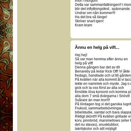
inför i morgon!
Detta var sammanfattningen!! I mor
blir det inflyttningsfest.. spännande.
Undrar om nån kommer!!!
Ha det bra så länge!
Skriver snart igen!
Kram kram
Ännu en helg på vift...
Hej hej!
Så var man hemma efter ännu en
helg på vift!
Denna gången bar det av till
Benareby på ledar Kick Off! Vi åkte 
fredags, handlade och ut till gården
På kvällen när alla kommit åt vi tac
lekte en namnlek och myste. Jag o 
gick och la oss först av alla och
försökte lösa korsord och komma p
alla dom 7 små dvärgarna i Snövit!
Svårare än man tror!!!!
På lördagen tog vi det ganska lugnt
Frukost, sammarbetsövningar,
bibelstudie, samtal och bara slappa
Riktigt skönt!!! På kvällen grillade vi
korv, pinnbröd, marsmellows (eller 
det nu stavas), snusklubbor,
lakritskolor och allt möjligt!