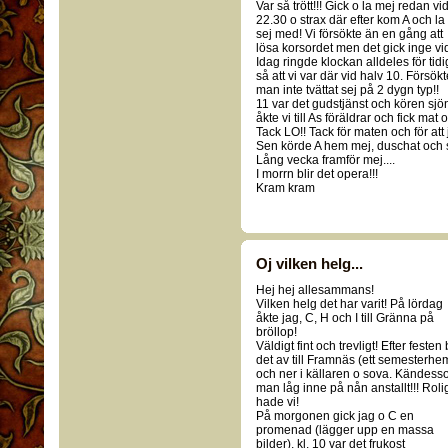
Var så trött!!! Gick o la mej redan vi
22.30 o strax där efter kom A och la
sej med! Vi försökte än en gång att
lösa korsordet men det gick inge vid
Idag ringde klockan alldeles för tidig
så att vi var där vid halv 10. Försö
man inte tvättat sej på 2 dygn typ!!
11 var det gudstjänst och kören sjö
åkte vi till As föräldrar och fick mat
Tack LO!! Tack för maten och för at
Sen körde A hem mej, duschat och se
Lång vecka framför mej....
I morrn blir det opera!!!
Kram kram
Oj vilken helg...
Hej hej allesammans!
Vilken helg det har varit! På lördag
åkte jag, C, H och I till Gränna på
bröllop!
Väldigt fint och trevligt! Efter festen
det av till Framnäs (ett semesterhe
och ner i källaren o sova. Kändes
man låg inne på nån anstallt!!! Roli
hade vi!
På morgonen gick jag o C en
promenad (lägger upp en massa
bilder), kl. 10 var det frukost