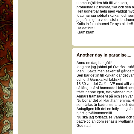
utomhus(bilden här till vänster),
promenad i 2 timmar, fika och sen b
Helt udnerbar helg med väldigt mycke
Idag har jag jobbat i kyrkan och sen
jag på att göra vi det sista i badrum
Kolla in fotoalbumet för nya bilder!!
Ha det bra!
Kram kram
Another day in paradise....
Ännu en dag har gått!
Idag har jag jobbat på Överås... sååå
igen... Sakta men säkert så går de
Sen bar det in till kyrkan där det va
och dit!! Ganska kul faktiskt!
18.30 var det Café LIVE med allt va
så länge så vi hamnade i köket och 
träffa henne igen, tack vännen min!
Annars tramsade vi på och sen var 
Nu börjar det bli klart här hemma.
som fattas är badrumsmatta och dus
Antagligen blir det en inflyttnings
hjärtligt välkommen!!!!
Nu ska jag fortsätta se Vänner och
bättre tid än dom senaste kvällarna!
God natt!