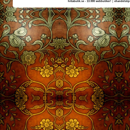
|
hittabutik.se - 13.000 webbutiker!
ehandelstip
(c) 2011, nogg.se & Anna Söderhjelm