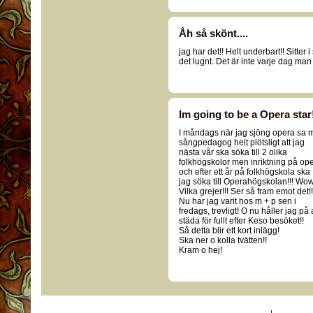
Åh så skönt....
jag har det!! Helt underbart!! Sitter i
det lugnt. Det är inte varje dag man 
Im going to be a Opera star
I måndags när jag sjöng opera sa 
sångpedagog helt plötsligt att jag
nästa vår ska söka till 2 olika
folkhögskolor men inriktning på op
och efter ett år på folkhögskola ska
jag söka till Operahögskolan!!! Wow
Vilka grejer!!! Ser så fram emot det!!
Nu har jag varit hos m + p sen i
fredags, trevligt! O nu håller jag på 
städa för fullt efter Keso besöket!!
Så detta blir ett kort inlägg!
Ska ner o kolla tvätten!!
Kram o hej!