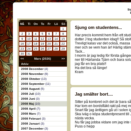
St
Må
Ti
On
To
Fr
Lö
Sö
Sjung om studentens...
1
2
3
4
5
6
7
8
Har precis kommit hem från ett st
9
10
11
12
13
14
15
dotter J tog studenten idag!! Så stolt
Trevligt kalas var det också, massa ro
16
17
18
19
20
21
22
mer och se vem han är! Härlig stämn
23
24
25
26
27
28
29
Tack...
30
31
I morrn är jag ledig för första gånge
<<
Mars (2026)
>>
ner till Härlanda Tjärn och bara sola
jag får en bra plats!!
Arkiv
Ha det bra så länge!
2008 December
(4)
Kram
2008 November
(9)
2008 Oktober
(13)
2008 September
(11)
2008 Augusti
(5)
Jag smälter bort....
2008 Juli
(10)
2008 Juni
(3)
Sitter på kontoret och det är bara så
2008 Maj
(10)
Har tom en bordsfläkt rakt på mej me
2008 April
(7)
Snart får jag äntligen gå ut i solen i
2008 Mars
(7)
Ska iväg o köpa studentpresent till 
nästa vecka.
2008 Februari
(3)
Nu får jag jobba vidare om jag inte s
2008 Januari
(3)
Puss o hepp
2007 December
(3)