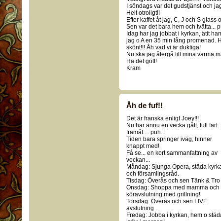
I söndags var det gudstjänst och jag
Helt otroligt!!
Efter kaffet åt jag, C, J och S glass 
Sen var det bara hem och tvätta... pu
Idag har jag jobbat i kyrkan, ätit ha
jag o A en 35 min lång promenad. Hel
skönt!!! Åh vad vi är duktiga!
Nu ska jag återgå till mina varma m
Ha det gött!
Kram
Åh de fuf!!
Det är franska enligt Joey!!!
Nu har ännu en vecka gått, full fart
framåt.... puh...
Tiden bara springer iväg, hinner
knappt med!
Få se... en kort sammanfattning av
veckan...
Måndag: Sjunga Opera, städa kyrk
och församlingsråd.
Tisdag: Överås och sen Tänk & Tro
Onsdag: Shoppa med mamma och
köravslutning med grillning!
Torsdag: Överås och sen LIVE
avslutning
Fredag: Jobba i kyrkan, hem o städ