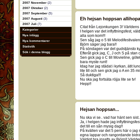
2007 November
(2)
2007 Oktober
(2)
2007 September
(5)
Eh hejsan hoppsan allihopa.
2007 Augusti
(3)
2007 Juli
(7)
Citat från Lejonkungen 3! Världens b
Kategorier
I helgen var det inflyttningsfest, väld
Nya inlägg
alla som kom!!!
Sen såg jag o 5 till Melodifestivalen!
Nya kommentarer
Björn säger jag bara!!
Statistik
På söndagen var det gudstjänsto ky
Sök i denna blogg
Efteråt gick jag, C, J och S på stan o
Sen gick jag o C till Movieline, gö
bara myste runt!
Idag har jag städat i kyrkan, ätit lu
lite till och sen gick jag o A en 35 
Så duktiga!!!
Nu ska jag fortsäta röjja lite se tv!
Hepp!!
Hejsan hoppsan...
Nu ska vi se.. vad har hänt sen sist...
Ja, i helgen hade jag inflyttningsfes
det till en sån mysig dag!!
På kvällen var det 5 pers här o jag
egna lappar och rangordande bidra
Väldigt bra insatts av Björn!! Världe