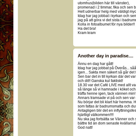
utomhus(bilden här till vänster),
promenad i 2 timmar, fika och sen b
Helt udnerbar helg med väldigt mycke
Idag har jag jobbat i kyrkan och sen
jag på att göra vi det sista i badrum
Kolla in fotoalbumet för nya bilder!!
Ha det bra!
Kram kram
Another day in paradise....
Ännu en dag har gått!
Idag har jag jobbat på Överås... sååå
igen... Sakta men säkert så går de
Sen bar det in till kyrkan där det va
och dit!! Ganska kul faktiskt!
18.30 var det Café LIVE med allt va
så länge så vi hamnade i köket och 
träffa henne igen, tack vännen min!
Annars tramsade vi på och sen var 
Nu börjar det bli klart här hemma.
som fattas är badrumsmatta och dus
Antagligen blir det en inflyttnings
hjärtligt välkommen!!!!
Nu ska jag fortsätta se Vänner och
bättre tid än dom senaste kvällarna!
God natt!