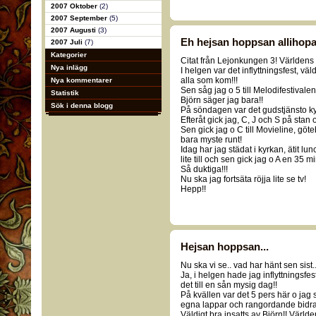
2007 Oktober
(2)
2007 September
(5)
2007 Augusti
(3)
Eh hejsan hoppsan allihopa.
2007 Juli
(7)
Kategorier
Citat från Lejonkungen 3! Världens b
Nya inlägg
I helgen var det inflyttningsfest, väld
alla som kom!!!
Nya kommentarer
Sen såg jag o 5 till Melodifestivalen!
Statistik
Björn säger jag bara!!
Sök i denna blogg
På söndagen var det gudstjänsto ky
Efteråt gick jag, C, J och S på stan o
Sen gick jag o C till Movieline, gö
bara myste runt!
Idag har jag städat i kyrkan, ätit lu
lite till och sen gick jag o A en 35 
Så duktiga!!!
Nu ska jag fortsäta röjja lite se tv!
Hepp!!
Hejsan hoppsan...
Nu ska vi se.. vad har hänt sen sist...
Ja, i helgen hade jag inflyttningsfes
det till en sån mysig dag!!
På kvällen var det 5 pers här o jag
egna lappar och rangordande bidra
Väldigt bra insatts av Björn!! Världe