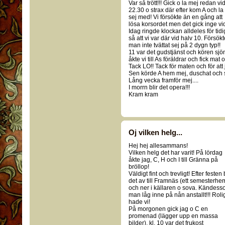
Var så trött!!! Gick o la mej redan vi
22.30 o strax där efter kom A och la
sej med! Vi försökte än en gång att
lösa korsordet men det gick inge vid
Idag ringde klockan alldeles för tidig
så att vi var där vid halv 10. Försö
man inte tvättat sej på 2 dygn typ!!
11 var det gudstjänst och kören sjö
åkte vi till As föräldrar och fick mat
Tack LO!! Tack för maten och för at
Sen körde A hem mej, duschat och se
Lång vecka framför mej....
I morrn blir det opera!!!
Kram kram
Oj vilken helg...
Hej hej allesammans!
Vilken helg det har varit! På lördag
åkte jag, C, H och I till Gränna på
bröllop!
Väldigt fint och trevligt! Efter festen
det av till Framnäs (ett semesterhe
och ner i källaren o sova. Kändes
man låg inne på nån anstallt!!! Roli
hade vi!
På morgonen gick jag o C en
promenad (lägger upp en massa
bilder), kl. 10 var det frukost