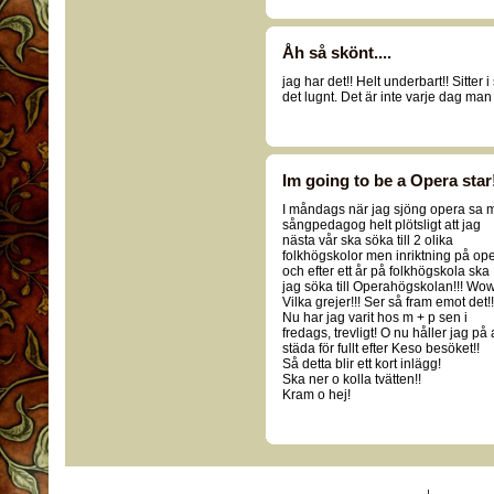
Åh så skönt....
jag har det!! Helt underbart!! Sitter i
det lugnt. Det är inte varje dag man 
Im going to be a Opera star
I måndags när jag sjöng opera sa 
sångpedagog helt plötsligt att jag
nästa vår ska söka till 2 olika
folkhögskolor men inriktning på op
och efter ett år på folkhögskola ska
jag söka till Operahögskolan!!! Wow
Vilka grejer!!! Ser så fram emot det!!
Nu har jag varit hos m + p sen i
fredags, trevligt! O nu håller jag på 
städa för fullt efter Keso besöket!!
Så detta blir ett kort inlägg!
Ska ner o kolla tvätten!!
Kram o hej!