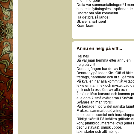
inför i morgon!
Detta var sammanfattningen!! I mor
blir det inflyttningsfest.. spännande.
Undrar om nån kommer!!!
Ha det bra så länge!
Skriver snart igen!
Kram kram
Ännu en helg på vift...
Hej hej!
Så var man hemma efter ännu en
helg på vift!
Denna gången bar det av till
Benareby på ledar Kick Off! Vi åkte 
fredags, handlade och ut till gården
På kvällen när alla kommit åt vi tac
lekte en namnlek och myste. Jag o 
gick och la oss först av alla och
försökte lösa korsord och komma p
alla dom 7 små dvärgarna i Snövit!
Svårare än man tror!!!!
På lördagen tog vi det ganska lugnt
Frukost, sammarbetsövningar,
bibelstudie, samtal och bara slappa
Riktigt skönt!!! På kvällen grillade vi
korv, pinnbröd, marsmellows (eller 
det nu stavas), snusklubbor,
lakritskolor och allt möjligt!