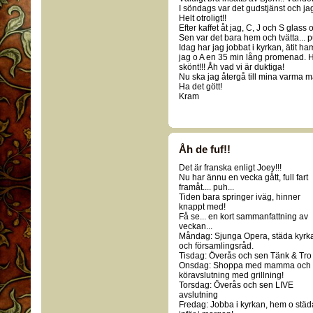
I söndags var det gudstjänst och jag
Helt otroligt!!
Efter kaffet åt jag, C, J och S glass 
Sen var det bara hem och tvätta... pu
Idag har jag jobbat i kyrkan, ätit ha
jag o A en 35 min lång promenad. Hel
skönt!!! Åh vad vi är duktiga!
Nu ska jag återgå till mina varma m
Ha det gött!
Kram
Åh de fuf!!
Det är franska enligt Joey!!!
Nu har ännu en vecka gått, full fart
framåt.... puh...
Tiden bara springer iväg, hinner
knappt med!
Få se... en kort sammanfattning av
veckan...
Måndag: Sjunga Opera, städa kyrk
och församlingsråd.
Tisdag: Överås och sen Tänk & Tro
Onsdag: Shoppa med mamma och
köravslutning med grillning!
Torsdag: Överås och sen LIVE
avslutning
Fredag: Jobba i kyrkan, hem o städ