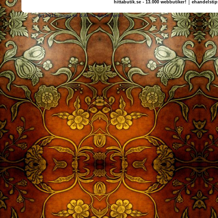
|
hittabutik.se - 13.000 webbutiker!
ehandelstip
(c) 2011, nogg.se & Anna Söderhjelm