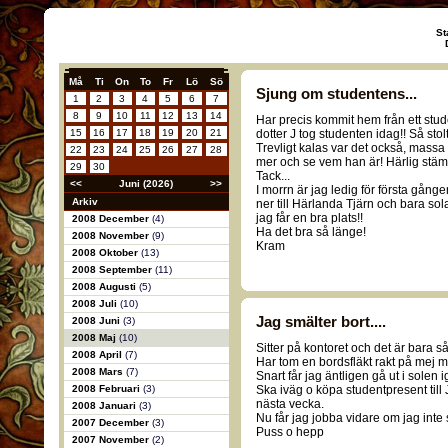
St
Må
Ti
On
To
Fr
Lö
Sö
Sjung om studentens...
1
2
3
4
5
6
7
8
9
10
11
12
13
14
Har precis kommit hem från ett st
15
16
17
18
19
20
21
dotter J tog studenten idag!! Så stolt
Trevligt kalas var det också, massa ro
22
23
24
25
26
27
28
mer och se vem han är! Härlig stämn
29
30
Tack...
<<
Juni (2026)
>>
I morrn är jag ledig för första gånge
Arkiv
ner till Härlanda Tjärn och bara sola
jag får en bra plats!!
2008 December
(4)
Ha det bra så länge!
2008 November
(9)
Kram
2008 Oktober
(13)
2008 September
(11)
2008 Augusti
(5)
2008 Juli
(10)
Jag smälter bort....
2008 Juni
(3)
2008 Maj
(10)
Sitter på kontoret och det är bara så
2008 April
(7)
Har tom en bordsfläkt rakt på mej me
2008 Mars
(7)
Snart får jag äntligen gå ut i solen i
2008 Februari
(3)
Ska iväg o köpa studentpresent till 
nästa vecka.
2008 Januari
(3)
Nu får jag jobba vidare om jag inte s
2007 December
(3)
Puss o hepp
2007 November
(2)