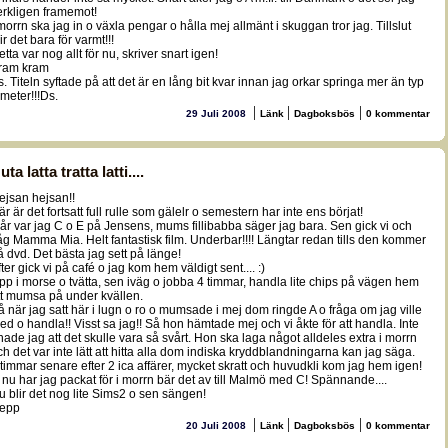
erkligen framemot!
 morrn ska jag in o växla pengar o hålla mej allmänt i skuggan tror jag. Tillslut
ir det bara för varmt!!!
tta var nog allt för nu, skriver snart igen!
ram kram
s. Titeln syftade på att det är en lång bit kvar innan jag orkar springa mer än typ
 meter!!!Ds.
|
|
|
29 Juli 2008
Länk
Dagboksbös
0 kommentar
uta latta tratta latti....
ejsan hejsan!!
är är det fortsatt full rulle som gälelr o semestern har inte ens börjat!
går var jag C o E på Jensens, mums fillibabba säger jag bara. Sen gick vi och
åg Mamma Mia. Helt fantastisk film. Underbar!!!! Längtar redan tills den kommer
å dvd. Det bästa jag sett på länge!
ter gick vi på café o jag kom hem väldigt sent.... :)
pp i morse o tvätta, sen iväg o jobba 4 timmar, handla lite chips på vägen hem
tt mumsa på under kvällen.
å när jag satt här i lugn o ro o mumsade i mej dom ringde A o fråga om jag ville
ed o handla!! Visst sa jag!! Så hon hämtade mej och vi åkte för att handla. Inte
nade jag att det skulle vara så svårt. Hon ska laga något alldeles extra i morrn
ch det var inte lätt att hitta alla dom indiska kryddblandningarna kan jag säga.
 timmar senare efter 2 ica affärer, mycket skratt och huvudkli kom jag hem igen!
 nu har jag packat för i morrn bär det av till Malmö med C! Spännande....
u blir det nog lite Sims2 o sen sängen!
epp
|
|
|
20 Juli 2008
Länk
Dagboksbös
0 kommentar