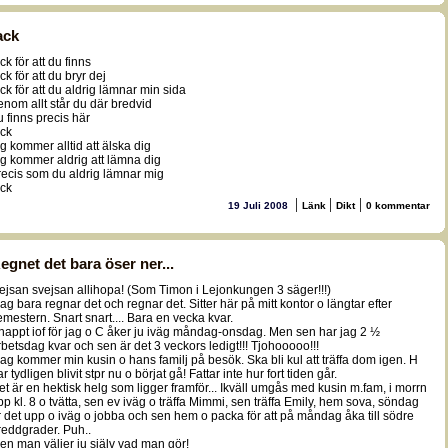
ack
ck för att du finns
ck för att du bryr dej
ack för att du aldrig lämnar min sida
enom allt står du där bredvid
u finns precis här
ack
ag kommer alltid att älska dig
ag kommer aldrig att lämna dig
recis som du aldrig lämnar mig
ack
|
|
|
19 Juli 2008
Länk
Dikt
0 kommentar
egnet det bara öser ner...
ejsan svejsan allihopa! (Som Timon i Lejonkungen 3 säger!!!)
dag bara regnar det och regnar det. Sitter här på mitt kontor o längtar efter
emestern. Snart snart.... Bara en vecka kvar.
nappt iof för jag o C åker ju iväg måndag-onsdag. Men sen har jag 2 ½
rbetsdag kvar och sen är det 3 veckors ledigt!!! Tjohooooo!!!
dag kommer min kusin o hans familj på besök. Ska bli kul att träffa dom igen. H
r tydligen blivit stpr nu o börjat gå! Fattar inte hur fort tiden går.
et är en hektisk helg som ligger framför... Ikväll umgås med kusin m.fam, i morrn
pp kl. 8 o tvätta, sen ev iväg o träffa Mimmi, sen träffa Emily, hem sova, söndag
r det upp o iväg o jobba och sen hem o packa för att på måndag åka till södre
reddgrader. Puh..
en man väljer ju själv vad man gör!