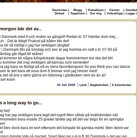
Startsidan
|
Blogg
|
Fotoalbum
|
Vänner
|
Gästbo
Debatt
|
Topplistor
|
Om mig
|
Videoklipp
|
Logga i
 morgon bär det av...
ill Danmark med A och resten av gänget!! Redan kl. 07 hämtar dom mej....
h... Det är tidigt! Frukost på båten blir det!
ka bli så härligt o jag har verkligen längtat!
r i Danmark tills på söndag och sen är jag hemma en natt o kl. 07.40 på
åndag går tåget till skåne!
et kommer bli några fullspäckade dagar framövermen kul ska det bli!
u kommer det nog verkligen att kännas som semester!
ka jag bara se färdigt på ett av mina favoritprogram So you think you can dance
 sen är det bara att sova dom 6 timmar som jag hinner med!
a det så bra o skriv gärna en hälsning i gästboken vem du än är!
ram kram
|
|
|
30 Juli 2008
Länk
Dagboksbös
0 kommentar
ts a long way to go...
ej hej!
dag har jag verkligen bara tagit det lugnt! Men såhär på kvällskvisten när
ermometen bara visade 25 grader tänkte jag att det var dags för en springtur
gen!
et blev dock bara en kort eftersom det började bli ganska mörkt. Men skönt var
t!
nnars händer inte så mycket. Snart åker jag o A m.fl. till Danmark o det ser jag