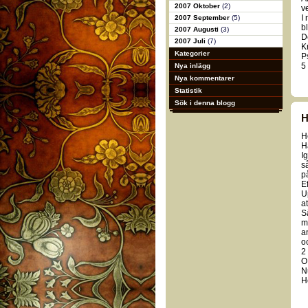
2007 Oktober
(2)
v
I
2007 September
(5)
bl
2007 Augusti
(3)
De
2007 Juli
(7)
K
Kategorier
P
5
Nya inlägg
Nya kommentarer
Statistik
Sök i denna blogg
H
H
H
I
s
p
Ef
U
a
S
m
a
o
2
O
N
H