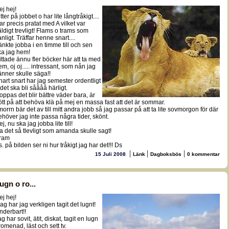
ej hej!
tter på jobbet o har lite långtråkigt....
ar precis pratat med A vilket var
äldigt trevligt! Flams o trams som
nligt. Träffar henne snart....
änkte jobba i en timme till och sen
ka jag hem!
ittade ännu fler böcker här att ta med
em, oj oj..... intressant, som nån jag
änner skulle säga!!
nart snart har jag semester ordentligt
 det ska bli såååå härligt.
oppas det blir bättre väder bara, är
rött på att behöva klä på mej en massa fast att det är sommar.
 morrn bär det av till mitt andra jobb så jag passar på att ta lite sovmorgon för där
ehöver jag inte passa några tider, skönt.
j, nu ska jag jobba lite till!
a det så tlevligt som amanda skulle sagt!
ram
. på bilden ser ni hur tråkigt jag har det!!! Ds
|
|
|
15 Juli 2008
Länk
Dagboksbös
0 kommentar
ugn o ro...
ej hej!
dag har jag verkligen tagit det lugnt!
nderbart!!
g har sovit, ätit, diskat, tagit en lugn
romenad, läst och sett tv.