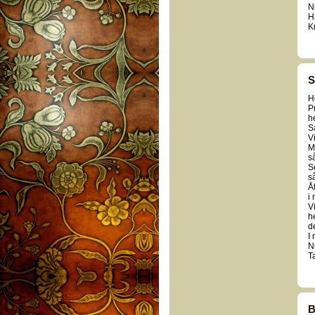
N
H
K
S
H
P
h
S
V
M
så
S
s
Åt
i 
V
h
de
I 
Nu
T
B