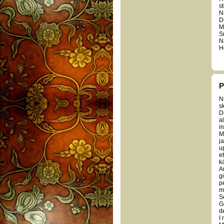
s
N
D
M
S
Nä
H
P
N
s
De
a
in
M
j
u
e
k
A
g
p
me
S
G
de
I