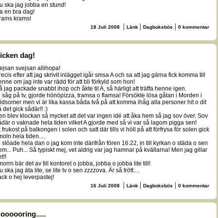
u ska jag jobba en stund!
a en bra dag!
rams krams!
|
|
|
18 Juli 2008
Länk
Dagboksbös
0 kommentar
icken dag!
ejsan svejsan allihopa!
recis efter att jag skrivit inlägget igår smsa A och sa att jag gärna fick komma till
enne om jag inte var rädd för att bli förkyld som hon!
å jag packade snabbt ihop och åkte til A, så härligt att träffa henne igen.
i såg på tv, gjorde hönöpizza, tramsa o flamsa! Försökte lösa gåtan i Morden i
idsomer men vi är lika kassa båda två på att komma ihåg alla personer hit o dit
 det gick sådär!! :)
en blev klockan så mycket att det var ingen idé att åka hem så jag sov över. Sov
ådär o vaknade hela tiden vilket A gjorde med så vi var så lagom pigga sen!
 frukost på balkongen i solen och satt där tills vi höll på att förfrysa för solen gick
moln hela tiden....
i slöade hela dan o jag kom inte därifrån fören 16.22, in till kyrkan o städa o sen
em... Puh... Så typiskt mej, vet aldrig var jag hamnar på kvällarna! Men jag gillar
t!!
morrn bär det av till kontoret o jobba, jobba o jobba lite till!
 ska jag äta lite, se lite tv o sen zzzzova. Är så trött....
ack o hej leverpastej!
|
|
|
16 Juli 2008
Länk
Dagboksbös
0 kommentar
oooooring.....