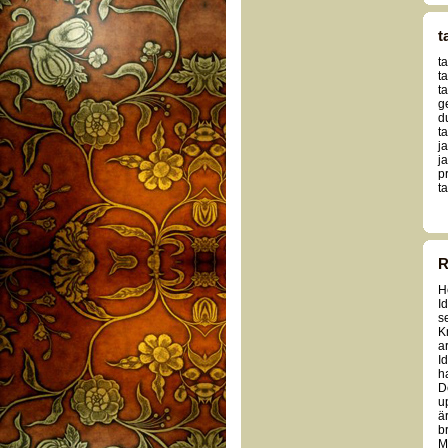
t
ta
ta
t
g
d
t
j
j
p
t
R
H
I
s
K
a
I
ha
D
u
ä
b
M