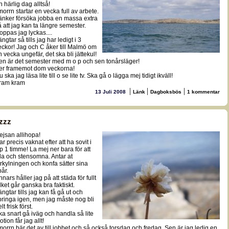
n härlig dag alltså!
 morrn startar en vecka full av arbete.
änker försöka jobba en massa extra
å att jag kan ta längre semester.
oppas jag lyckas....
ngtar så tills jag har ledigt i 3
eckor! Jag och C åker till Malmö om
n vecka ungefär, det ska bli jättekul!
en är det semester med m o p och sen tonårsläger!
er framemot dom veckorna!
 ska jag läsa lite till o se lite tv. Ska gå o lägga mej tidigt ikväll!
ram kram
|
|
|
13 Juli 2008
Länk
Dagboksbös
1 kommentar
zzz
ejsan allihopa!
r precis vaknat efter att ha sovit i
yp 1 timme! La mej ner bara för att
ila och stensomna. Antar at
örkylningen och konfa sätter sina
pår.
nars håller jag på att städa för fullt
ilket går ganska bra faktiskt.
ängtar tills jag kan få gå ut och
pringa igen, men jag måste nog bli
lt frisk först.
ka snart gå iväg och handla så lite
tion får jag allt!
 morrn bär det av till jobbet och så också torsdag och fredag. Sen är jag ledig en