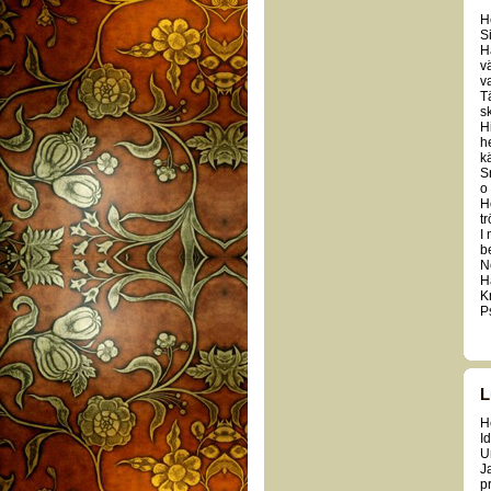
H
Si
H
v
va
T
s
H
h
k
S
o
H
t
I
b
Ne
H
K
Ps
L
H
I
U
Ja
p