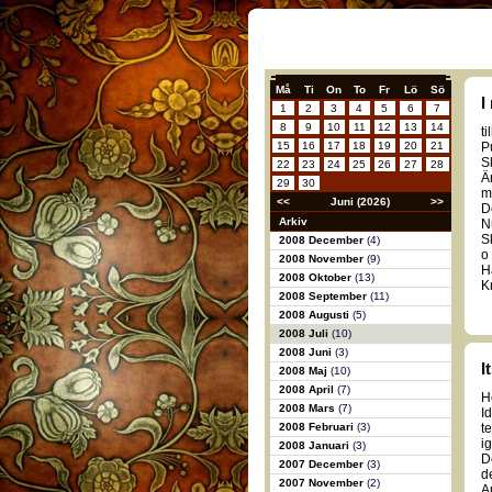
Må
Ti
On
To
Fr
Lö
Sö
I
1
2
3
4
5
6
7
8
9
10
11
12
13
14
t
15
16
17
18
19
20
21
Pu
S
22
23
24
25
26
27
28
Ä
29
30
m
<<
Juni (2026)
>>
D
Arkiv
N
S
2008 December
(4)
o
2008 November
(9)
H
2008 Oktober
(13)
K
2008 September
(11)
2008 Augusti
(5)
2008 Juli
(10)
2008 Juni
(3)
I
2008 Maj
(10)
2008 April
(7)
H
2008 Mars
(7)
I
2008 Februari
(3)
t
i
2008 Januari
(3)
D
2007 December
(3)
de
2007 November
(2)
A