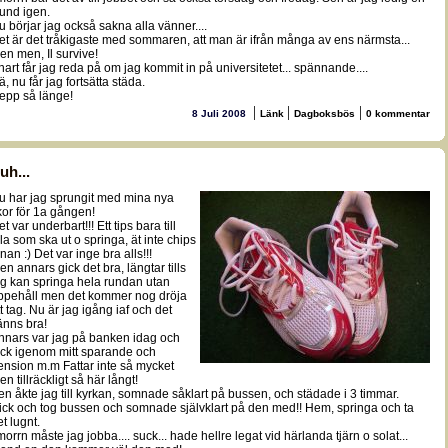
tund igen.
u börjar jag också sakna alla vänner....
et är det tråkigaste med sommaren, att man är ifrån många av ens närmsta...
en men, Il survive!
nart får jag reda på om jag kommit in på universitetet... spännande....
, nu får jag fortsätta städa.
epp så länge!
|
|
|
8 Juli 2008
Länk
Dagboksbös
0 kommentar
uh...
u har jag sprungit med mina nya
kor för 1a gången!
t var underbart!!! Ett tips bara till
lla som ska ut o springa, ät inte chips
nan :) Det var inge bra alls!!!
en annars gick det bra, längtar tills
ag kan springa hela rundan utan
ppehåll men det kommer nog dröja
tt tag. Nu är jag igång iaf och det
änns bra!
nnars var jag på banken idag och
ick igenom mitt sparande och
ension m.m Fattar inte så mycket
n tillräckligt så här långt!
en åkte jag till kyrkan, somnade såklart på bussen, och städade i 3 timmar.
ick och tog bussen och somnade självklart på den med!! Hem, springa och ta
t lugnt.
 morrn måste jag jobba.... suck... hade hellre legat vid härlanda tjärn o solat...