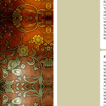
E
I
T
s
H
Lä
v
e
S
S
Nu
K
z
H
Ha
t
v
f
s
An
v
L
s
he
S
mo
I