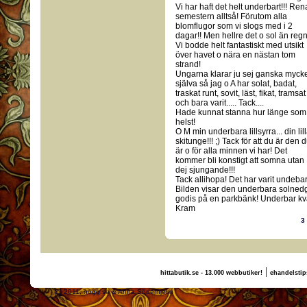
Vi har haft det helt underbart!!! Ren
semestern alltså! Förutom alla
blomflugor som vi slogs med i 2
dagar!! Men hellre det o sol än regn
Vi bodde helt fantastiskt med utsikt
över havet o nära en nästan tom
strand!
Ungarna klarar ju sej ganska myck
själva så jag o A har solat, badat,
traskat runt, sovit, läst, fikat, tramsat
och bara varit..... Tack....
Hade kunnat stanna hur länge som
helst!
O M min underbara lillsyrra... din lil
skitunge!!! ;) Tack för att du är den 
är o för alla minnen vi har! Det
kommer bli konstigt att somna utan
dej sjungande!!!
Tack allihopa! Det har varit undebart
Bilden visar den underbara solned
godis på en parkbänk! Underbar kvä
Kram
3
|
hittabutik.se - 13.000 webbutiker!
ehandelstip
(c) 2011, nogg.se & Anna Söderhjelm