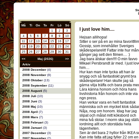
St
Må
Ti
On
To
Fr
Lö
Sö
I just love him....
1
2
3
4
5
6
7
8
9
10
Hejsan allihopa!
11
12
13
14
15
16
17
Sitter o ser på en av mina favoritfilm
Gossip, som innehåller Sveriges
18
19
20
21
22
23
24
skådespelarelit! Fattar inte hur må
25
26
27
28
29
30
31
gånger jag sett den filmen.... :)
Jag bara älskar den!!!! O min favvo
<<
Maj (2026)
>>
Mikael Persbrandt är med. I just lov
Arkiv
him....
2008 December
(4)
Hur kan man inte tycka att han är
2008 November
(9)
snygg och så fantastiskt grymt bra
2008 Oktober
(13)
skådespelare! Han skulle jag så
gärna vilja träffa och bara prata me
2008 September
(11)
Lära känna honom och höra hans
2008 Augusti
(5)
livshistoria från honom och inte via
2008 Juli
(10)
ngn press.
2008 Juni
(3)
Han verkar vara en helt fantastisk
människa och en mycket klok såda
2008 Maj
(10)
Nåja, nog om honom. Idag har jag
2008 April
(7)
slipat och målat mitt köksbord och
2008 Mars
(7)
mina två stolar. I morrn ska jag ställ
2008 Februari
(3)
iordning allt och storstäda hela
2008 Januari
(3)
lägenheten.
Sen är det bara 2 hyllor från IKEA so
2007 December
(3)
Kan inte fatta att jag fyller 22 om e
2007 November
(2)