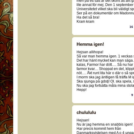
men på ett sätt är det skönt att allt g
lite annat för mej. Den 1 september
Universitetet vilket ska bli väldigt
Ser på en dokumentär om Madonna ju
Ha det så bra!
Kram kram
16
Hemma igen!
Hejsan allihopa!
Så var man hemma igen. 1 veckas 
Det har hänt mycket kan man säga. Mo
kalas, Farmor har dött..... Så nu har
farmor kvar.... Shoppat en del, klippt
nöt..... Åkt runt lita här o där o så 
I morrn ska jag äntligen få träffa M i
Ska sjunga på gdstj! Ol. ska spela,
Nu ska jag fortsätta måla mina stola
Hepp!
9
chulululu
Hejsan!
Nu är jag hemma en snabbis igen!
Har precis kommit hem från
Danmarksvistelsen med A o 4 unga