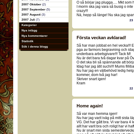
O så börjar jag plugga..... Mkt som 
2007 Oktober
(2)
I morrn ska jag vara så busig o inte
2007 September
(5)
crazy!!!
2007 Augusti
(3)
Nä, hepp så länge! Nu ska jag spana å
2007 Juli
(7)
23
Kategorier
Nya inlägg
Nya kommentarer
Första veckan avklarad!
Statistik
Så har man jobbat en hel vecka!!! Eller
Sök i denna blogg
pga av farmors begravning och idag 
underbara arbetsgivare!!! Tack M!
Nu är det bara två dagar kvar på Över
O det ska bli så spännande att börj
Idag har jag ätit suchi!!! Mums filli
Nu har jag en välbehövd ledig helg
kommer, dom två jag har!
Skriver snart igen!
Kram
22
Home again!
Så var man hemma igen!
Nu har jag varit iväg på mitt sista l
VG. Det har gått bra. Vi var bara 4 l
allt har varit bra och roligt har vi haf
Nu är snart min sista semestervecka 