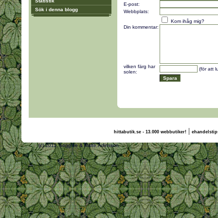
Statistik
E-post:
Sök i denna blogg
Webbplats:
Kom ihåg mig?
Din kommentar:
vilken färg har
(för att 
solen:
|
hittabutik.se - 13.000 webbutiker!
ehandelstip
(c) 2011, nogg.se & Malte Ådinsson