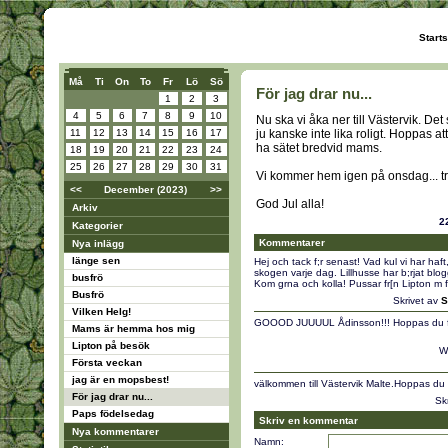
Start
Må
Ti
On
To
Fr
Lö
Sö
För jag drar nu...
1
2
3
4
5
6
7
8
9
10
Nu ska vi åka ner till Västervik. Det
11
12
13
14
15
16
17
ju kanske inte lika roligt. Hoppas a
ha sätet bredvid mams.
18
19
20
21
22
23
24
25
26
27
28
29
30
31
Vi kommer hem igen på onsdag... tro
<<
December (2023)
>>
God Jul alla!
Arkiv
2
Kategorier
Kommentarer
Nya inlägg
länge sen
Hej och tack f;r senast! Vad kul vi har haft
skogen varje dag. Lillhusse har b;rjat blo
busfrö
Kom grna och kolla! Pussar fr[n Lipton m
Busfrö
Skrivet av
S
Vilken Helg!
GOOOD JUUUUL Ådinsson!!! Hoppas du får 1
Mams är hemma hos mig
Lipton på besök
W
Första veckan
jag är en mopsbest!
välkommen till Västervik Malte.Hoppas du
För jag drar nu...
Sk
Paps födelsedag
Skriv en kommentar
Nya kommentarer
Namn: