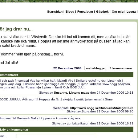
Startsidan
|
Blogg
|
Fotoalbum
|
Gästbok
|
Om mig
|
Logga i
ör jag drar nu...
u ska vi åka ner till Västervik. Det ska bli kul att komma dit, men att åka buss är
u kanske inte lika roligt. Hoppas att det inte är mycket folk på bussen så jag kan
a sätet bredvid mams.
i kommer hem igen på onsdag... tror vi.
od Jul alla!
|
|
22 December 2006
maltebloggen
3 kommentarer
ommentarer
j och tack f;r senast! Vad kul vi har haft, Malte!! Vi e i Sm[land ocks[ nu och Lipton g[r i
ogen varje dag. Lillhusse har b;rjat blogga eler nogga [t Lipton, adress> www.nogg.se/lipton
m grna och kolla! Pussar fr[n Lipton m familj Och GOD JUL!
Skrivet av
Susanne, Liptons matte
den 24 December 2006 10:13
OOD JUUUUL Ådinsson!!! Hoppas du får 1 skojsig å gottig julsemester! / Sture
Webbplats:
http://www.nogg.se/BubblansStolligeSture
Skrivet av Sture den 23 December 2006 09:20
lkommen till Västervik Malte.Hoppas du kommer ihåg oss
Skrivet av gunbritteriksson den 22 December 2006 16:33
kriv en kommentar
mn: