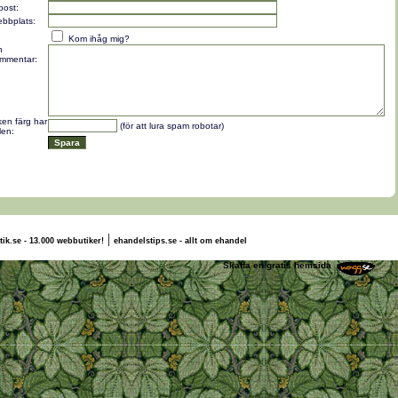
post:
bbplats:
Kom ihåg mig?
n
mmentar:
lken färg har
(för att lura spam robotar)
len:
|
tik.se - 13.000 webbutiker!
ehandelstips.se - allt om ehandel
alte Ådinsson
Skaffa en gratis hemsida