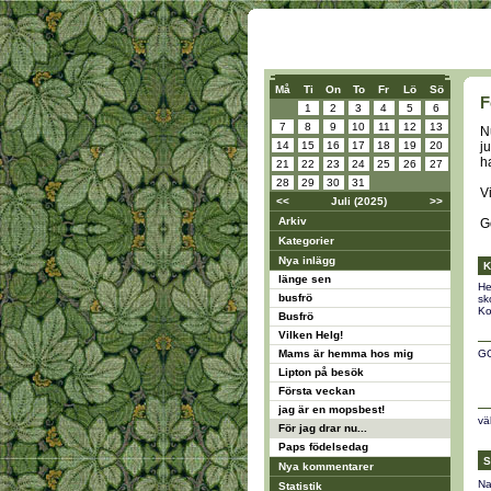
Må
Ti
On
To
Fr
Lö
Sö
F
1
2
3
4
5
6
7
8
9
10
11
12
13
N
14
15
16
17
18
19
20
j
h
21
22
23
24
25
26
27
28
29
30
31
V
<<
Juli (2025)
>>
Arkiv
G
Kategorier
Nya inlägg
K
länge sen
He
busfrö
sk
Ko
Busfrö
Vilken Helg!
Mams är hemma hos mig
GO
Lipton på besök
Första veckan
jag är en mopsbest!
vä
För jag drar nu...
Paps födelsedag
S
Nya kommentarer
Na
Statistik