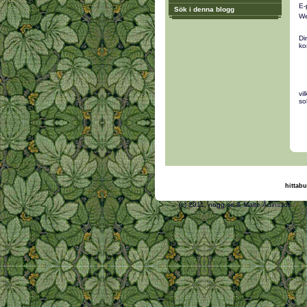
E-
Sök i denna blogg
We
Di
ko
vi
so
hittabu
(c) 2011, nogg.se & M