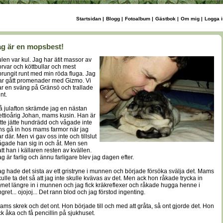
Startsidan
|
Blogg
|
Fotoalbum
|
Gästbok
|
Om mig
|
Logga i
ag är en mopsbest!
ulen var kul. Jag har ätit massor av
orvar och köttbullar och mest
prungit runt med min röda fluga. Jag
ar gått promenader med Gizmo. Vi
ar en sväng på Gränsö och trallade
nt.
å julafton skrämde jag en nästan
rettioårig Johan, mams kusin. Han är
ätte jätte hundrädd och vågade inte
ns gå in hos mams farmor när jag
r där. Men vi gav oss inte och tillslut
ågade han sig in och åt. Men sen
att han i källaren resten av kvällen.
ag är farlig och ännu farligare blev jag dagen efter.
ag hade det sista av ett gristryne i munnen och började försöka svälja det. Mams
kulle ta det så att jag inte skulle kvävas av det. Men ack hon råkade trycka in
rynet längre in i munnen och jag fick kräkreflexer och råkade hugga henne i
ngret... ojojoj... Det rann blod och jag förstod ingenting.
ams skrek och det ont. Hon började till och med att gråta, så ont gjorde det. Hon
ick åka och få pencillin på sjukhuset.