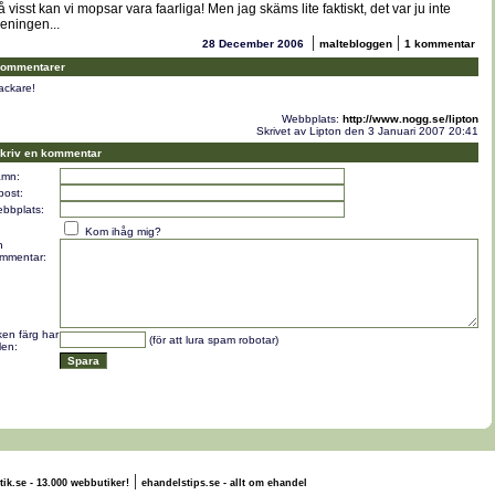
å visst kan vi mopsar vara faarliga! Men jag skäms lite faktiskt, det var ju inte
eningen...
|
|
28 December 2006
maltebloggen
1 kommentar
ommentarer
ackare!
Webbplats:
http://www.nogg.se/lipton
Skrivet av Lipton den 3 Januari 2007 20:41
kriv en kommentar
mn:
post:
bbplats:
Kom ihåg mig?
n
mmentar:
lken färg har
(för att lura spam robotar)
len:
|
tik.se - 13.000 webbutiker!
ehandelstips.se - allt om ehandel