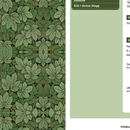
Statistik
S
Sök i denna blogg
m
K
St
S
Na
E-
We
Di
ko
vi
so
hittabu