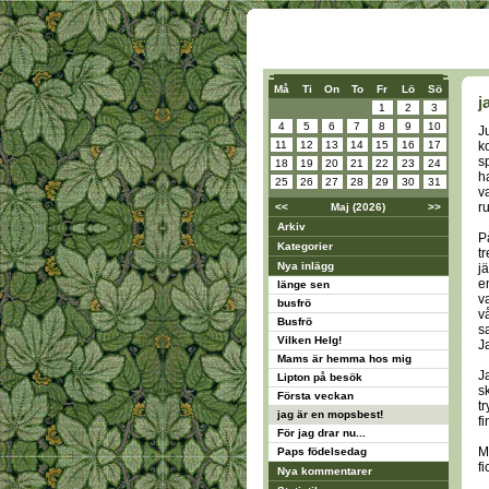
Må
Ti
On
To
Fr
Lö
Sö
j
1
2
3
4
5
6
7
8
9
10
J
11
12
13
14
15
16
17
k
s
18
19
20
21
22
23
24
h
25
26
27
28
29
30
31
v
ru
<<
Maj (2026)
>>
Arkiv
P
Kategorier
t
Nya inlägg
j
e
länge sen
va
busfrö
v
Busfrö
s
Vilken Helg!
J
Mams är hemma hos mig
J
Lipton på besök
s
Första veckan
t
jag är en mopsbest!
fi
För jag drar nu...
M
Paps födelsedag
f
Nya kommentarer