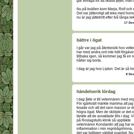
går tillväga för att skaffa tjejer, ma
Nu på kvällen kom Marja, Rolf och m
Det var jätteroligt att leka med hon
nu är jag jättetrött efter två långa lek
17 De
bättre i ögat
I går var jag på återbesök hos vette
har med andra ord inte lidit förgäv
tillbaka igen, så kommer jag få en r
håller sig borta.
I dag är jag hos Lipton. Det är så hi
8 De
händelserik lördag
I dag åkte vi till veterinären med mi
För igårkväll märkte mamma att jag
kisade och att det rann massor ur d
högra ögat. Men de sköljde ur det 
tänkte att de avvaktade tills i dag. V
på Roslagstulls klinik så upptäkte
veterinären Konstantin att jag har e
inflammation i min regnbågshinna,
det var tydligen väldigt ovanligt. Nu