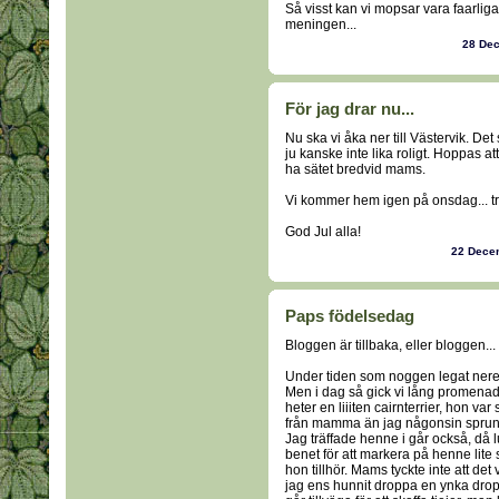
Så visst kan vi mopsar vara faarliga!
meningen...
28 De
För jag drar nu...
Nu ska vi åka ner till Västervik. Det
ju kanske inte lika roligt. Hoppas a
ha sätet bredvid mams.
Vi kommer hem igen på onsdag... tro
God Jul alla!
22 Dece
Paps födelsedag
Bloggen är tillbaka, eller bloggen..
Under tiden som noggen legat nere ha
Men i dag så gick vi lång promenad
heter en liiiten cairnterrier, hon v
från mamma än jag någonsin sprungi
Jag träffade henne i går också, då 
benet för att markera på henne lite
hon tillhör. Mams tyckte inte att det
jag ens hunnit droppa en ynka dropp