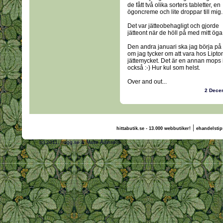
de fått två olika sorters tabletter, en
ögoncreme och lite droppar till mig.
Det var jätteobehagligt och gjorde
jätteont när de höll på med mitt ög
Den andra januari ska jag börja på h
om jag tycker om att vara hos Lipto
jättemycket. Det är en annan mops i
också :-) Hur kul som helst.
Over and out...
2 Dece
|
hittabutik.se - 13.000 webbutiker!
ehandelstip
(c) 2011, nogg.se & Malte Ådinsson