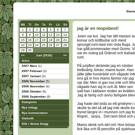
Start
Må
Ti
On
To
Fr
Lö
Sö
jag är en mopsbest!
1
2
3
4
5
6
7
8
9
10
11
12
13
14
Julen var kul. Jag har ätit massor a
15
16
17
18
19
20
21
korvar och köttbullar och mest
sprungit runt med min röda fluga. J
22
23
24
25
26
27
28
har gått promenader med Gizmo. V
29
30
var en sväng på Gränsö och trallad
<<
Juni (2026)
>>
runt.
Arkiv
På julafton skrämde jag en nästan
2007 Mars
(1)
trettioårig Johan, mams kusin. Han 
2007 Februari
(3)
jätte jätte hundrädd och vågade int
2007 Januari
(3)
ens gå in hos mams farmor när jag
2006 December
(5)
var där. Men vi gav oss inte och tills
2006 November
(4)
vågade han sig in och åt. Men sen
satt han i källaren resten av kvällen
2006 Oktober
(6)
Jag är farlig och ännu farligare blev
2006 September
(9)
Kategorier
Jag hade det sista av ett gristryne
Nya inlägg
skulle ta det så att jag inte skulle
trynet längre in i munnen och jag f
Nya kommentarer
fingret... ojojoj... Det rann blod och
Statistik
Sök i denna blogg
Mams skrek och det ont. Hon började
fick åka och få pencillin på sjukhuse