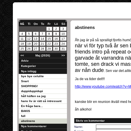
Må
Ti
On
To
Fr
Lö
Sö
abstinens
1
2
3
4
5
6
7
8
9
10
11
12
13
14
15
16
17
Åh jag är på så spralligt fjortis hum
18
19
20
21
22
23
24
när vi för typ två år s
25
26
27
28
29
30
31
friends intro på repeat
<<
Maj (2026)
>>
garvade åt varrandra nä
Arkiv
tomte, sen drack vi mass
Kategorier
av nån dude
. Sen var det
allt
Nya inlägg
bye bye celulite
Ja de va tider det!!!
Snart
SHOPPING!
http://www.youtube.com/watch?v
duppiduppidupi
håll käften sa jag
hans liv är rätt så intressant
kanske blir en reunion ikväll med 
En fråga bara...
åh alkohol
BAKIS
full
Skriv en kommentar
abstinens
Nya kommentarer
Namn: