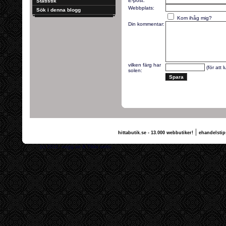
E-post:
Statistik
Webbplats:
Sök i denna blogg
Kom ihåg mig?
Din kommentar:
vilken färg har
(för att 
solen:
|
hittabutik.se - 13.000 webbutiker!
ehandelstip
(c) 2011, nogg.se & Tilda vettu