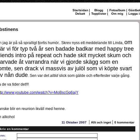
Startsidan
|
Blogg
|
Fotoalbum
|
Gästbo
Debatt
|
Topplistor
|
Om mig
|
Logga i
bstinens
om
h jag är på så spralligt fjortis humör.. Skrev nyss ett meddelande till Linda,
är vi för typ två år sen badade badkar med happy tree
riends intro på repeat och hade skit mycket skum och
arvade åt varrandra när vi gjorde skägg som en
omte, sen drack vi massvis av julöl som vi köpte svart
v nån dude
. Sen var det
alltid
slick som gälde och efterfester varje gång.
 de va tider det!!!
ttp://www.youtube.com/watch?v=MoBscGq6ajY
anske blir en reunion ikväll med henne.
h alkohol
|
|
11 Oktober 2007
Allt och inget
0 kommentar
kriv en kommentar
mn: