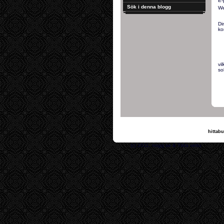
E-
Sök i denna blogg
We
Di
ko
vi
so
hittabu
(c) 2011, nogg.se & T