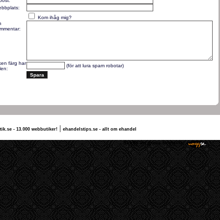
post:
bbplats:
Kom ihåg mig?
n
mmentar:
lken färg har
(för att lura spam robotar)
len:
|
tik.se - 13.000 webbutiker!
ehandelstips.se - allt om ehandel
ilda vettu
Skaffa en gratis hemsida