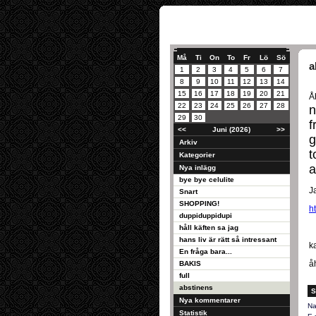
Må
Ti
On
To
Fr
Lö
Sö
a
1
2
3
4
5
6
7
8
9
10
11
12
13
14
15
16
17
18
19
20
21
Å
22
23
24
25
26
27
28
n
29
30
f
<<
Juni (2026)
>>
g
Arkiv
t
Kategorier
a
Nya inlägg
bye bye celulite
Ja
Snart
SHOPPING!
h
duppiduppidupi
håll käften sa jag
hans liv är rätt så intressant
k
En fråga bara...
å
BAKIS
full
abstinens
S
Nya kommentarer
Na
Statistik