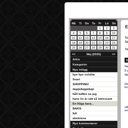
Må
Ti
On
To
Fr
Lö
Sö
E
1
2
3
4
5
6
7
8
9
10
N
11
12
13
14
15
16
17
t
18
19
20
21
22
23
24
25
26
27
28
29
30
31
he
<<
Maj (2026)
>>
Arkiv
S
Kategorier
Na
Nya inlägg
E-
bye bye celulite
We
Snart
Di
SHOPPING!
ko
duppiduppidupi
håll käften sa jag
hans liv är rätt så intressant
En fråga bara...
vi
BAKIS
so
full
abstinens
Nya kommentarer