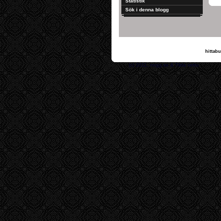
Statistik
Sök i denna blogg
hittabu
(c) 2011, nogg.se & T