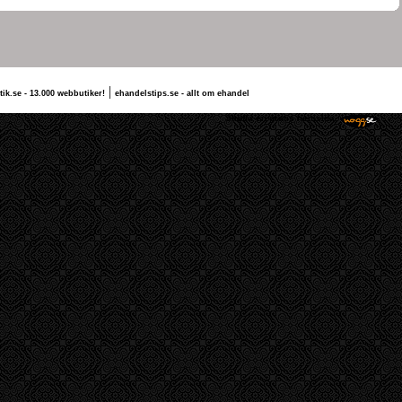
|
tik.se - 13.000 webbutiker!
ehandelstips.se - allt om ehandel
ilda vettu
Skaffa en gratis hemsida