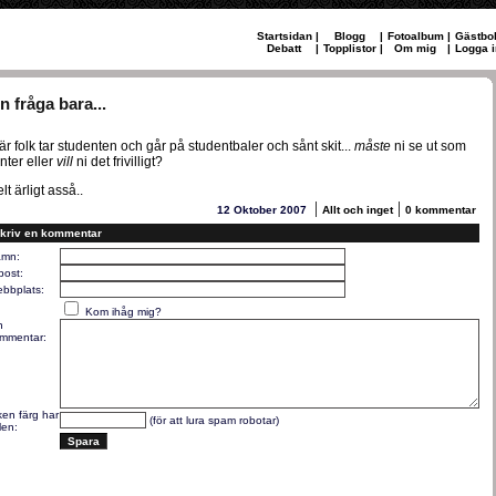
Startsidan
|
Blogg
|
Fotoalbum
|
Gästbo
Debatt
|
Topplistor
|
Om mig
|
Logga i
n fråga bara...
är folk tar studenten och går på studentbaler och sånt skit...
måste
ni se ut som
anter eller
vill
ni det frivilligt?
lt ärligt asså..
|
|
12 Oktober 2007
Allt och inget
0 kommentar
kriv en kommentar
mn:
post:
bbplats:
Kom ihåg mig?
n
mmentar:
lken färg har
(för att lura spam robotar)
len: