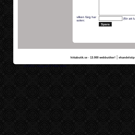
vilken färg har
(för att 
solen:
|
hittabutik.se - 13.000 webbutiker!
ehandelstip
(c) 2011, nogg.se & Tilda vettu