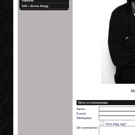
Statistik
Sök i denna blogg
Ma
Skriv en kommentar
Namn:
E-post:
Webbplats:
Kom ihåg mig?
Din kommentar: