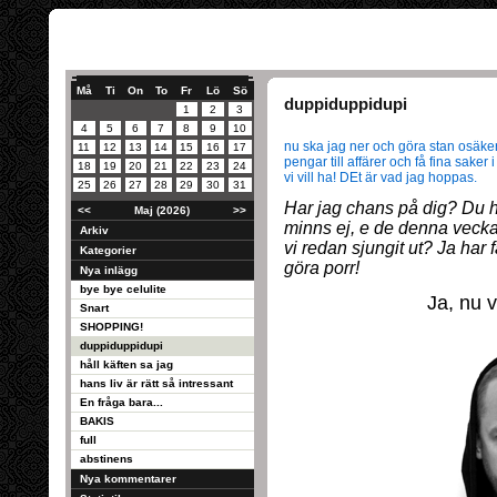
Må
Ti
On
To
Fr
Lö
Sö
duppiduppidupi
1
2
3
4
5
6
7
8
9
10
nu ska jag ner och göra stan osäke
11
12
13
14
15
16
17
pengar till affärer och få fina saker 
18
19
20
21
22
23
24
vi vill ha! DEt är vad jag hoppas.
25
26
27
28
29
30
31
Har jag chans på dig? Du 
<<
Maj (2026)
>>
minns ej, e de denna vecka j
Arkiv
vi redan sjungit ut? Ja har f
Kategorier
göra porr!
Nya inlägg
bye bye celulite
Ja, nu v
Snart
SHOPPING!
duppiduppidupi
håll käften sa jag
hans liv är rätt så intressant
En fråga bara...
BAKIS
full
abstinens
Nya kommentarer