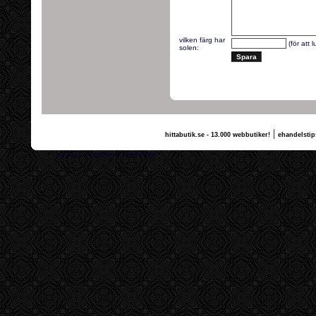
vilken färg har
(för att 
solen:
|
hittabutik.se - 13.000 webbutiker!
ehandelstip
(c) 2011, nogg.se & Tilda vettu