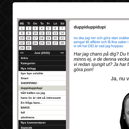
Må
Ti
On
To
Fr
Lö
Sö
duppiduppidupi
1
2
3
4
5
6
7
8
9
10
11
12
13
14
nu ska jag ner och göra stan osäke
15
16
17
18
19
20
21
pengar till affärer och få fina saker 
22
23
24
25
26
27
28
vi vill ha! DEt är vad jag hoppas.
29
30
<<
Juni (2026)
>>
Har jag chans på dig? Du 
Arkiv
minns ej, e de denna vecka j
Kategorier
vi redan sjungit ut? Ja har f
Nya inlägg
göra porr!
bye bye celulite
Ja, nu v
Snart
SHOPPING!
duppiduppidupi
håll käften sa jag
hans liv är rätt så intressant
En fråga bara...
BAKIS
full
abstinens
Nya kommentarer
Statistik