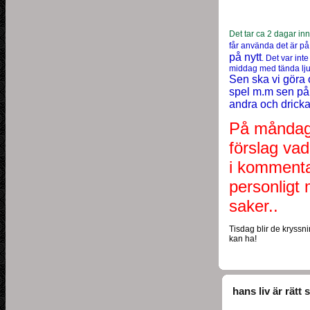
Det tar ca 2 dagar in
får använda det är p
på nytt
. Det var inte
middag med tända lju
Sen ska vi göra 
spel m.m sen på 
andra och dricka 
På måndag f
förslag vad
i kommentar
personligt
saker..
Tisdag blir de kryss
kan ha!
hans liv är rätt 