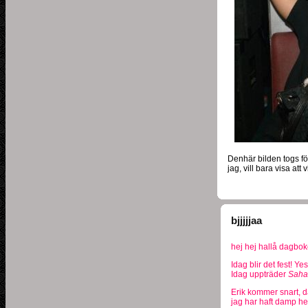
Denhär bilden togs fö
jag, vill bara visa att 
bjjjjjaa
hej hej hallå dagbok
Idag blir det fest! Ye
Idag uppträder
Sahar
Erik kommer snart, då 
jag har haft damp hel