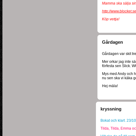
Mamma ska sälja sin
http://www.blocket.s
Köp vettja!
Gårdagen
Gårdagen var skit tre
Mer orkar jag inte 
förfesta sen Slick. 
Mys med Andy och han
nu sen ska vi käka g
Hej mäla!
kryssning
Bokat och klart. 23/1
Tilda, Tilda, Emma oc