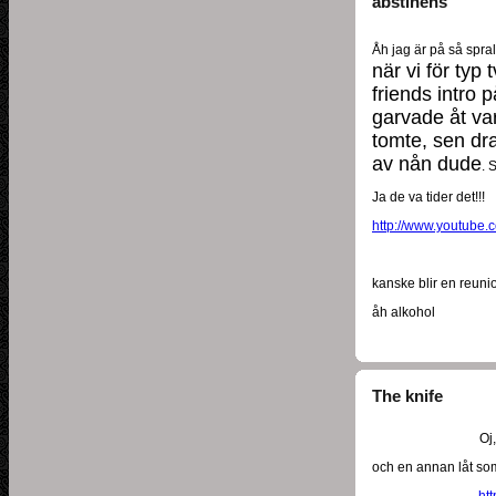
abstinens
Åh jag är på så spral
när vi för ty
friends intro
garvade åt va
tomte, sen dra
av nån dude
. 
Ja de va tider det!!!
http://www.youtube
kanske blir en reuni
åh alkohol
The knife
Oj
och en annan låt som