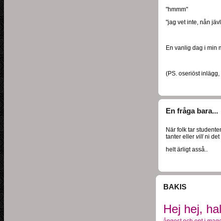
"hmmm"
"jag vet inte, nån jä
En vanlig dag i min 
(PS. oseriöst inlägg
En fråga bara...
När folk tar studente
tanter eller
vill
ni det 
helt ärligt asså..
BAKIS
Hej hej, ha