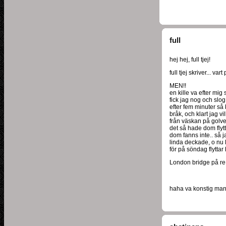
full
hej hej, full tjej!
full tjej skriver... var
MEN!!
en kille va efter mig
fick jag nog och slo
efter fem minuter så
bråk, och klart jag v
från väskan på golvet
det så hade dom flyt
dom fanns inte.. så ja
linda deckade, o nu 
för på söndag flyttar 
London bridge på re!
haha va konstig ma