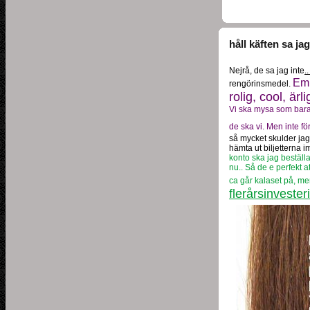
håll käften sa jag
Nejrå, de sa jag inte
.
Em
rengörinsmedel.
rolig, cool, är
Vi ska mysa som bara 
de ska vi. Men inte fö
så mycket skulder jag
hämta ut biljetterna 
konto ska jag beställ
nu.. Så de e perfekt at
ca går kalaset på, men
flerårsinvester