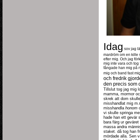
Idag
sov jag l
mardröm om en kille s
efter mig. Och jag för
mig inte vara och tog
fångade han mig på nå
mig och band fast mi
och fredrik gjor
den precis som 
Tillslut tog jag mig
mamma, mormor och 
skrek att dom skull
misshandlat mig m.
misshandla
honom
o
vi skulle springa m
hade han ett gevär
bara färg ur geväret
massa andra människo
staket. då tog han f
mördade alla. Sen v