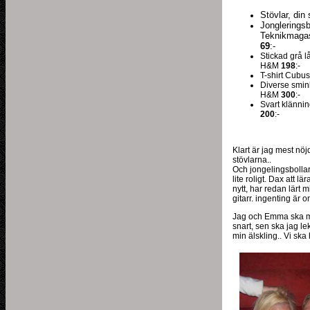
Stövlar, din
Jongleringsb
Teknikmaga
69
:-
Stickad grå l
H&M
198
:-
T-shirt Cubu
Diverse smi
H&M
300
:-
Svart klänni
200
:-
Klart är jag mest nö
stövlarna..
Och jongelingsbolla
lite roligt. Dax att lä
nytt, har redan lärt 
gitarr. ingenting är om
Jag och Emma ska m
snart, sen ska jag l
min älskling.. Vi ska