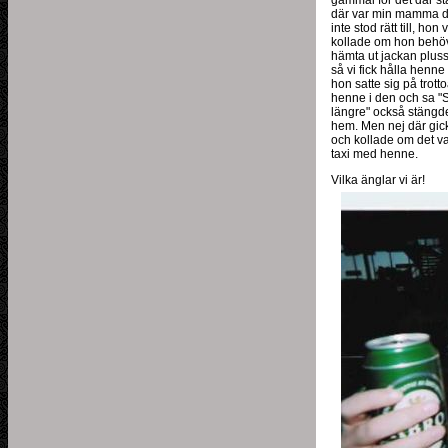
gammal för det där stä
där var min mamma då 
inte stod rätt till, ho
kollade om hon behövd
hämta ut jackan pluss
så vi fick hålla henn
hon satte sig på trott
henne i den och sa "
längre" också stängde
hem. Men nej där gic
och kollade om det v
taxi med henne.
Vilka änglar vi är!