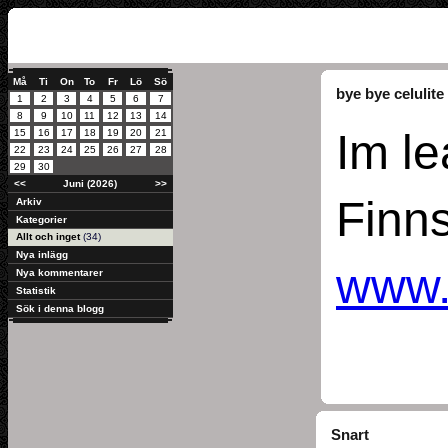
Må
Ti
On
To
Fr
Lö
Sö
bye bye celulite
1
2
3
4
5
6
7
8
9
10
11
12
13
14
Im le
15
16
17
18
19
20
21
22
23
24
25
26
27
28
29
30
<<
Juni (2026)
>>
Finn
Arkiv
Kategorier
Allt och inget
(34)
Nya inlägg
www.t
Nya kommentarer
Statistik
Sök i denna blogg
Snart