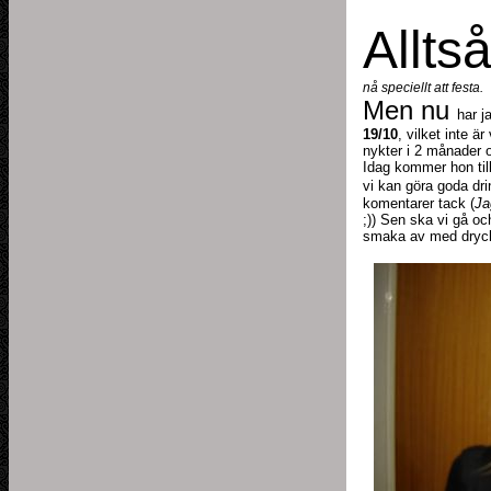
Allts
nå speciellt att festa.
Men nu
har j
19/10
, vilket inte ä
nykter i 2 månader 
Idag kommer hon till
vi kan göra goda dri
komentarer tack (
Ja
;)) Sen ska vi gå oc
smaka av med dryck,