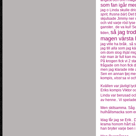
ångest och ont i mage
som fan igår me
jag o Linda skulle dri
sprit, frusna bär
) Det 
skjutsade Jimmy ner os
och vid varje röd lys
ganster.. de va kul! 
så jag tro
tiden,
magen värsta 
jag ville ha bråk.. så
jag till
alla
som jag k
om dom slog ihjäl mig.
när man är full kan man
På krogen fick vi 2 sta
frågade om hon fick d
men jag klarade inte 
Sen en annan tjej med
kompis,
visst
sa vi och
Kvällen var jävligt lyc
Eriks kompis Viktor 
Linda var berusad och
av henne.. Vi spelade p
Men skitsamma. Såg at
hulhållsmacka som en
Idag får jag se Erik..
krama honom hårt så
han bryter varje ben i