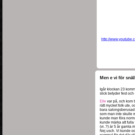
http://www.youtub
Men e vi för snäl
Igår klockan 23 komme
slick betyder fest oc
Elle
var på, och kom til
rätt mycket folk ute, 
bara salongsberusad h
som man inte skulle 
kunde man föra norm
kunde märka att fulla t
(vi..?) är 5 år gamla 
Nej usch. Vi kunde oc