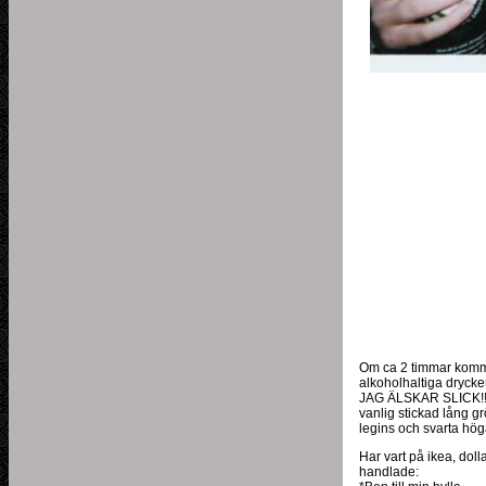
Om ca 2 timmar komme
alkoholhaltiga drycke
JAG ÄLSKAR SLICK!! K
vanlig stickad lång g
legins och svarta höga 
Har vart på ikea, doll
handlade: