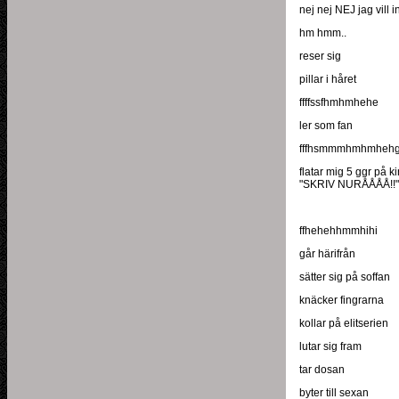
nej nej NEJ jag vill in
hm hmm..
reser sig
pillar i håret
ffffssfhmhmhehe
ler som fan
fffhsmmmhmhmheh
flatar mig 5 ggr på k
"SKRIV NURÅÅÅÅ!!"
ffhehehhmmhihi
går härifrån
sätter sig på soffan
knäcker fingrarna
kollar på elitserien
lutar sig fram
tar dosan
byter till sexan