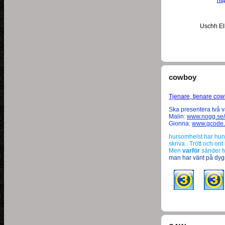
ht
Uschh Ell
cowboy
Tjenare, tjenare cow
Ska presentera två 
Malin:
www.nogg.se/
Gionna:
www.gcode.
hursomhelst har hunn
skriva.. Trött och on
Men
varför
sänder t
man har vänt på dygn