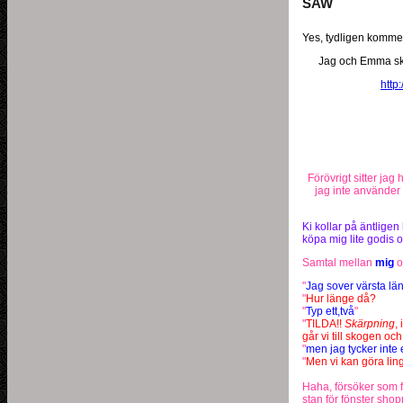
SAW
Yes, tydligen kommer d
Jag och Emma sk
htt
Förövrigt sitter ja
jag inte använder 
Ki kollar på äntligen
köpa mig lite godis oc
Samtal mellan
mig
o
"
Jag sover värsta lä
"
Hur länge då?
"
Typ ett,två
"
"
TILDA!!
Skärpning
,
går vi till skogen oc
"
men jag tycker inte 
"
Men vi kan göra li
Haha, försöker som f
stan för fönster sho