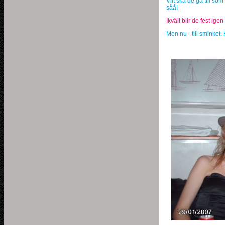
Vilt ska de gå till s
såå!
Ikväll blir de fest ig
Men nu - till sminket.