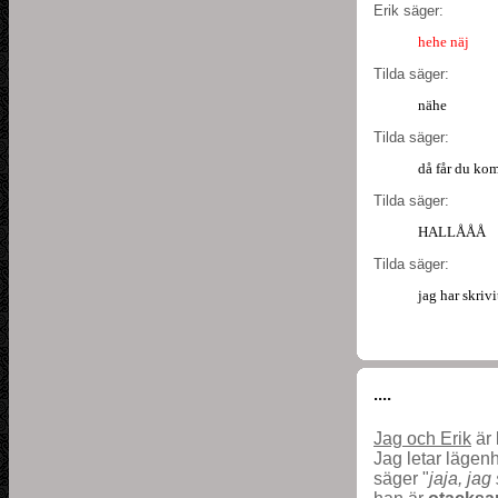
Erik säger:
hehe näj
Tilda säger:
nähe
Tilda säger:
då får du ko
Tilda säger:
HALLÅÅÅ
Tilda säger:
jag har skriv
....
Jag och Erik
är 
Jag letar lägen
säger "
jaja, jag