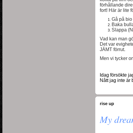
förhållande dire
fort! Här är lite
Gå på bio 
Baka bulla
Slappa (Ne
Vad kan man gö
Det var evighete
JÄMT förrut.
Men vi tycker 
Idag försökte j
Nått jag inte är 
rise up
My dre