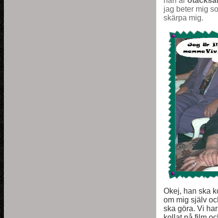
han är
otacks
jag beter mig 
skärpa mig.
Okej, han ska ko
om mig själv och
ska göra. Vi har
kollat på film o