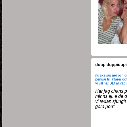
duppiduppidupi
nu ska jag ner och g
pengar till affärer oc
vi vill ha! DEt är va
Har jag chans 
minns ej, e de d
vi redan sjungit 
göra porr!