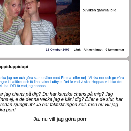
oj vilken gammal bild!
|
|
|
16 Oktober 2007
Länk
Allt och inget
0 kommentar
uppiduppidupi
 ska jag ner och göra stan osäker med Emma, eller nej.. Vi ska ner och ge våra
gar till affärer och få fina saker i utbyte. Det är vad vi ska. Hoppas vi hittar det
 vill ha! DEt är vad jag hoppas.
ar jag chans på dig? Du har kanske chans på mig? Jag
nns ej, e de denna vecka jag e kär i dig? Eller e de slut, har
 redan sjungit ut? Ja har faktiskt ingen koll, men nu vill jag
ra porr!
Ja, nu vill jag göra porr