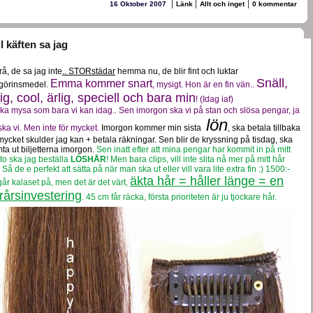
|
|
|
16 Oktober 2007
Länk
Allt och inget
0 kommentar
l käften sa jag
rå, de sa jag inte
.. STORstädar
hemma nu, de blir fint och luktar
Snäll,
Emma kommer snart
görinsmedel.
, mysigt. Hon är en fin vän..
lig, cool, ärlig, speciell och bara min
! (Idag iaf)
ska mysa som bara vi kan idag.. Sen imorgon ska vi på stan och slösa pengar, ja
lön
ska vi. Men inte för mycket.
Imorgon kommer min sista
, ska betala tillbaka
mycket skulder jag kan + betala räkningar. Sen blir de kryssning på tisdag, ska
ta ut biljetterna imorgon.
Sen inatt efter att mina pengar har kommit in på mitt
to ska jag beställa
LÖSHÅR
! Men bara clips, vill inte slita nå mer på mitt hår
 Så de e perfekt att sätta på när man ska ut eller vill vara lite extra fin :) 1500:-
äkta hår = håller länge = en
går kalaset på, men det är det värt,
erårsinvestering
. 45 cm får räcka, första prioriteten är ju tjockare hår.