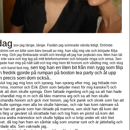
dag
sov jag länge, länge. Fastän jag somnade värsta tidigt. Drömde
dröm om en kille som blev besatt av mig, han såg mig ute och började följa
er mig. Och jag förklarade snällt och trevligt att jag har pojkvän osv. Men han lät
 inte vara och tog tag på mitt telefonnummer och började ringa och smsa. Sen
gade han mig på nått sätt och tog mig hem till honom och våldtog mig, och slog
sen tog han en liten bit från min rygg som filip
 och band fast mig,
h fredrik gjorde på rumpan på boston tea party och åt upp
n precis som dom också..
lslut tog jag mig loss och sprang, han sprang efter mig, jag hittade min
ma, mormor och Erik (Dom som betyder mest för mig kanske?) och
ek att dom skulle springa. Dom fattade ingenting och jag sa att han hade
shandlat mig m.m och då blev mamma arg och sa att hon skulle
sshandla
honom
och gick mot honom, jag fick panik och skrek som fan att
skulle springa men alla tre skulle hämnas, och när han kom närmare så
e han ett gevär som han riktade på mamma, sen sköt han då kom det
a färg ur geväret så skrattade han och tog fram en pistol så kom det
sa andra människor och skulle hjälpa och vi kröp under ett skit litet
ket. då tog han fram en sånhär såg som snurrar runt och är jättefarlig och
dade alla. Sen vaknade jag..