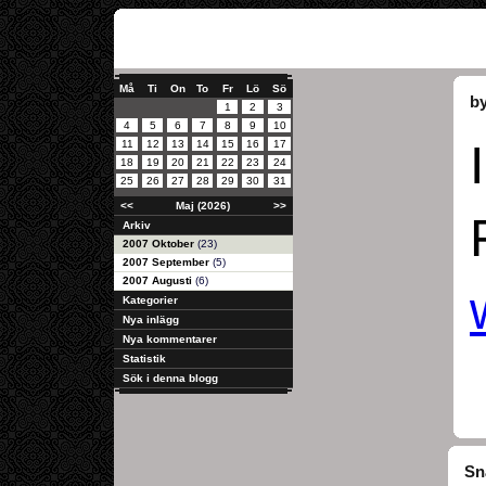
Må
Ti
On
To
Fr
Lö
Sö
by
1
2
3
4
5
6
7
8
9
10
11
12
13
14
15
16
17
18
19
20
21
22
23
24
25
26
27
28
29
30
31
<<
Maj (2026)
>>
Arkiv
2007 Oktober
(23)
2007 September
(5)
2007 Augusti
(6)
Kategorier
Nya inlägg
Nya kommentarer
Statistik
Sök i denna blogg
Sn