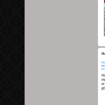
d
nu
pen
vi
H
mi
vi
gö