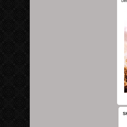
Det
S