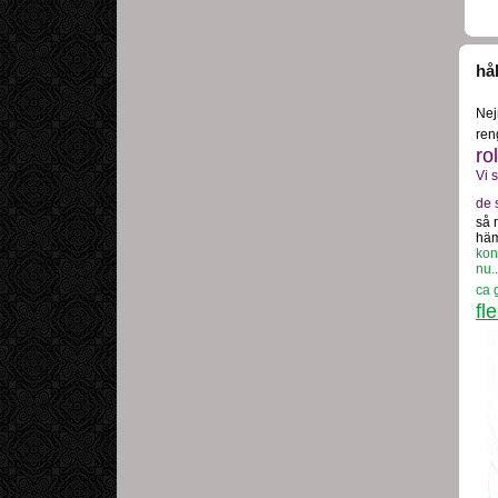
hål
Nej
ren
ro
Vi 
de 
så 
häm
kon
nu..
ca 
fl