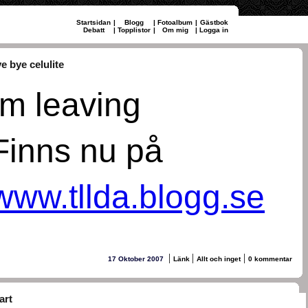
Startsidan
|
Blogg
|
Fotoalbum
|
Gästbok
Debatt
|
Topplistor
|
Om mig
|
Logga in
e bye celulite
Im leaving
Finns nu på
www.tllda.blogg.se
|
|
|
17 Oktober 2007
Länk
Allt och inget
0 kommentar
art