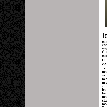
I
mar
eft
mig
fån
mig
oc
de
Til
mam
skr
mis
mi
vi 
had
bar
mas
sta
mör