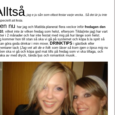
lltså
,
jag e ju sån som oftast festar varje vecka.. Så det är ju inte
peciellt att festa.
en nu
har jag och Matilda
planerat flera veckor inför
fredagen den
10
, vilket inte är vilken fredag som helst, eftersom Tilda(inte jag) har vart
ter i 2 månader och har inte festat med mig på hur länge som helst.
g kommer hon till stan så ska vi gå på systemet och köpa b.la sprit så
DRINKTIPS
kan göra goda drinkar i min mixer,
i gästbok eller
entarer tack (
Jag vet att de e folk som läser så kom igen o tipsa mig nu
 Sen ska vi gå och köpa god mat tills på fredag som vi ska tillaga, och
ka av med dryck, tända ljus och romantisk musik..