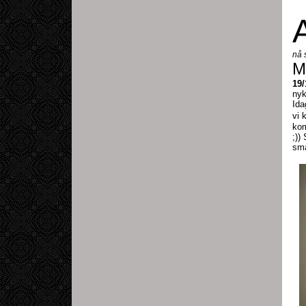
A
nå s
M
19/
nyk
Ida
vi 
kom
;))
sma