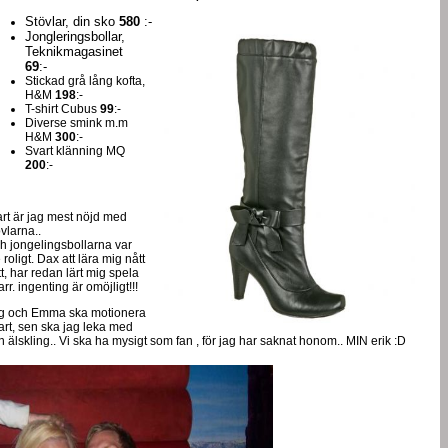
Stövlar, din sko
580
:-
Jongleringsbollar,
Teknikmagasinet
69
:-
Stickad grå lång kofta,
H&M
198
:-
T-shirt Cubus
99
:-
Diverse smink m.m
H&M
300
:-
Svart klänning MQ
200
:-
art är jag mest nöjd med
övlarna..
h jongelingsbollarna var
e roligt. Dax att lära mig nått
tt, har redan lärt mig spela
arr. ingenting är omöjligt!!!
g och Emma ska motionera
art, sen ska jag leka med
n älskling.. Vi ska ha mysigt som fan , för jag har saknat honom.. MIN erik :D