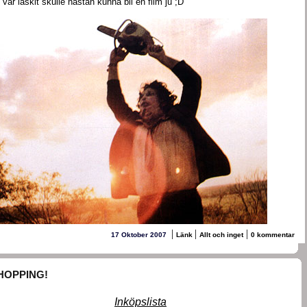
 var läskit skulle nästan kunna bli en film ju ;D
|
|
|
17 Oktober 2007
Länk
Allt och inget
0 kommentar
HOPPING!
Inköpslista