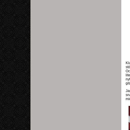
Kl
st
Oc
lit
ny
git
Ja
sn
mi