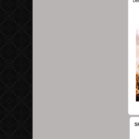
Det
S