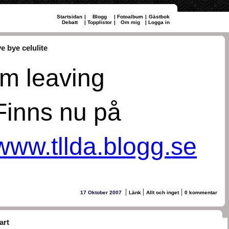
Startsidan
|
Blogg
|
Fotoalbum
|
Gästbok
Debatt
|
Topplistor
|
Om mig
|
Logga in
e bye celulite
Im leaving
Finns nu på
www.tllda.blogg.se
|
|
|
17 Oktober 2007
Länk
Allt och inget
0 kommentar
art