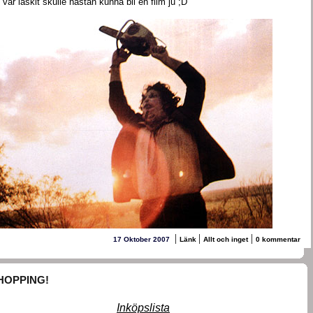
 var läskit skulle nästan kunna bli en film ju ;D
|
|
|
17 Oktober 2007
Länk
Allt och inget
0 kommentar
HOPPING!
Inköpslista