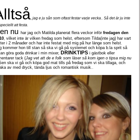
lltså
,
jag e ju sån som oftast festar varje vecka.. Så det är ju inte
peciellt att festa.
en nu
har jag och Matilda
planerat flera veckor inför
fredagen den
10
, vilket inte är vilken fredag som helst, eftersom Tilda(inte jag) har vart
ter i 2 månader och har inte festat med mig på hur länge som helst.
g kommer hon till stan så ska vi gå på systemet och köpa b.la sprit så
DRINKTIPS
kan göra goda drinkar i min mixer,
i gästbok eller
entarer tack (
Jag vet att de e folk som läser så kom igen o tipsa mig nu
 Sen ska vi gå och köpa god mat tills på fredag som vi ska tillaga, och
ka av med dryck, tända ljus och romantisk musik..