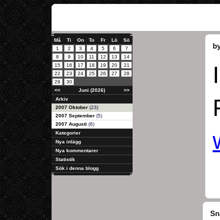
Må
Ti
On
To
Fr
Lö
Sö
by
1
2
3
4
5
6
7
8
9
10
11
12
13
14
15
16
17
18
19
20
21
22
23
24
25
26
27
28
29
30
<<
Juni (2026)
>>
Arkiv
2007 Oktober
(23)
2007 September
(5)
2007 Augusti
(6)
Kategorier
Nya inlägg
Nya kommentarer
Statistik
Sök i denna blogg
Sn