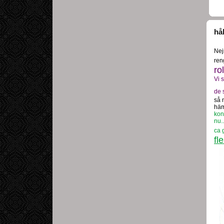
hål
Nej
ren
ro
Vi 
de 
så 
häm
kon
nu..
ca 
fl