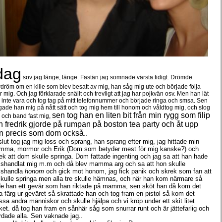
dag
sov jag länge, länge. Fastän jag somnade värsta tidigt. Drömde
dröm om en kille som blev besatt av mig, han såg mig ute och började följa
er mig. Och jag förklarade snällt och trevligt att jag har pojkvän osv. Men han lät
 inte vara och tog tag på mitt telefonnummer och började ringa och smsa. Sen
gade han mig på nått sätt och tog mig hem till honom och våldtog mig, och slog
sen tog han en liten bit från min rygg som filip
 och band fast mig,
h fredrik gjorde på rumpan på boston tea party och åt upp
n precis som dom också..
lslut tog jag mig loss och sprang, han sprang efter mig, jag hittade min
ma, mormor och Erik (Dom som betyder mest för mig kanske?) och
ek att dom skulle springa. Dom fattade ingenting och jag sa att han hade
shandlat mig m.m och då blev mamma arg och sa att hon skulle
sshandla
honom
och gick mot honom, jag fick panik och skrek som fan att
skulle springa men alla tre skulle hämnas, och när han kom närmare så
e han ett gevär som han riktade på mamma, sen sköt han då kom det
a färg ur geväret så skrattade han och tog fram en pistol så kom det
sa andra människor och skulle hjälpa och vi kröp under ett skit litet
ket. då tog han fram en sånhär såg som snurrar runt och är jättefarlig och
dade alla. Sen vaknade jag..