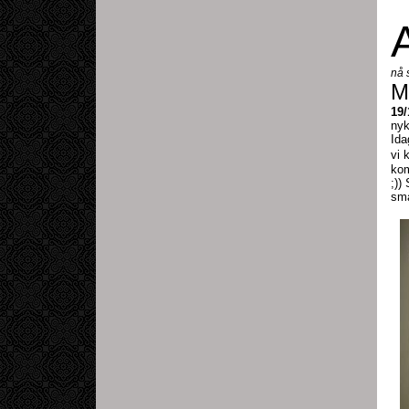
A
nå s
M
19/
nyk
Ida
vi 
kom
;))
sma