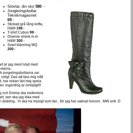
Stövlar, din sko
580
:-
Jongleringsbollar,
Teknikmagasinet
69
:-
Stickad grå lång kofta,
H&M
198
:-
T-shirt Cubus
99
:-
Diverse smink m.m
H&M
300
:-
Svart klänning MQ
200
:-
art är jag mest nöjd med
övlarna..
h jongelingsbollarna var
e roligt. Dax att lära mig nått
tt, har redan lärt mig spela
arr. ingenting är omöjligt!!!
g och Emma ska motionera
art, sen ska jag leka med
n älskling.. Vi ska ha mysigt som fan , för jag har saknat honom.. MIN erik :D