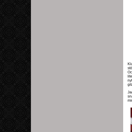
Kl
st
Oc
lit
ny
git
Ja
sn
mi