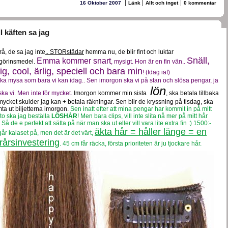
|
|
|
16 Oktober 2007
Länk
Allt och inget
0 kommentar
l käften sa jag
rå, de sa jag inte
.. STORstädar
hemma nu, de blir fint och luktar
Snäll,
Emma kommer snart
görinsmedel.
, mysigt. Hon är en fin vän..
lig, cool, ärlig, speciell och bara min
! (Idag iaf)
ska mysa som bara vi kan idag.. Sen imorgon ska vi på stan och slösa pengar, ja
lön
ska vi. Men inte för mycket.
Imorgon kommer min sista
, ska betala tillbaka
mycket skulder jag kan + betala räkningar. Sen blir de kryssning på tisdag, ska
ta ut biljetterna imorgon.
Sen inatt efter att mina pengar har kommit in på mitt
to ska jag beställa
LÖSHÅR
! Men bara clips, vill inte slita nå mer på mitt hår
 Så de e perfekt att sätta på när man ska ut eller vill vara lite extra fin :) 1500:-
äkta hår = håller länge = en
går kalaset på, men det är det värt,
erårsinvestering
. 45 cm får räcka, första prioriteten är ju tjockare hår.