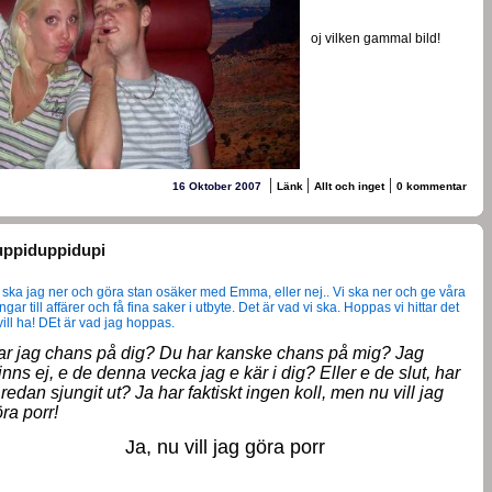
oj vilken gammal bild!
|
|
|
16 Oktober 2007
Länk
Allt och inget
0 kommentar
uppiduppidupi
 ska jag ner och göra stan osäker med Emma, eller nej.. Vi ska ner och ge våra
gar till affärer och få fina saker i utbyte. Det är vad vi ska. Hoppas vi hittar det
 vill ha! DEt är vad jag hoppas.
ar jag chans på dig? Du har kanske chans på mig? Jag
nns ej, e de denna vecka jag e kär i dig? Eller e de slut, har
 redan sjungit ut? Ja har faktiskt ingen koll, men nu vill jag
ra porr!
Ja, nu vill jag göra porr