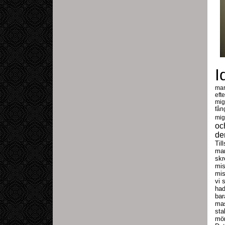
I
mar
eft
mig
fån
mig
oc
de
Til
mam
skr
mis
mi
vi 
had
bar
mas
sta
mör