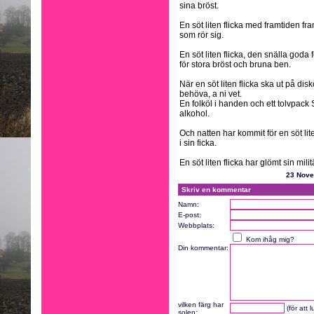
sina bröst.
En söt liten flicka med framtiden fra
som rör sig.
En söt liten flicka, den snälla god
för stora bröst och bruna ben.
När en söt liten flicka ska ut på di
behöva, a ni vet.
En folköl i handen och ett tolvpack
alkohol.
Och natten har kommit för en söt li
i sin ficka.
En söt liten flicka har glömt sin mil
23 Nov
Skriv en kommentar
Namn:
E-post:
Webbplats:
Kom ihåg mig?
Din kommentar:
vilken färg har
(för att 
solen: