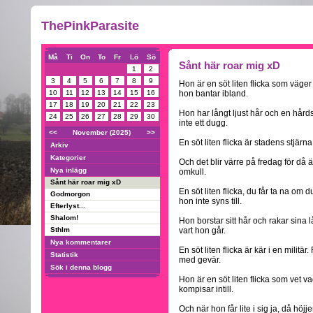
ThePinkParasite
Må
Ti
On
To
Fr
Lö
Sö
Sånt här roar mig xD
1
2
3
4
5
6
7
8
9
Hon är en söt liten flicka som väger
10
11
12
13
14
15
16
hon bantar ibland.
17
18
19
20
21
22
23
Hon har långt ljust hår och en hård
24
25
26
27
28
29
30
inte ett dugg.
<<
November (2025)
>>
En söt liten flicka är stadens stjärna
Arkiv
Kategorier
Och det blir värre på fredag för då ä
Nya inlägg
omkull.
Sånt här roar mig xD
En söt liten flicka, du får ta na om 
Godmorgon
hon inte syns till.
Efterlyst...
Shalom!
Hon borstar sitt hår och rakar sina
Sthlm
vart hon går.
Nya kommentarer
En söt liten flicka är kär i en milit
Statistik
med gevär.
Sök i denna blogg
Hon är en söt liten flicka som vet v
kompisar intill.
Och när hon får lite i sig ja, då höjj