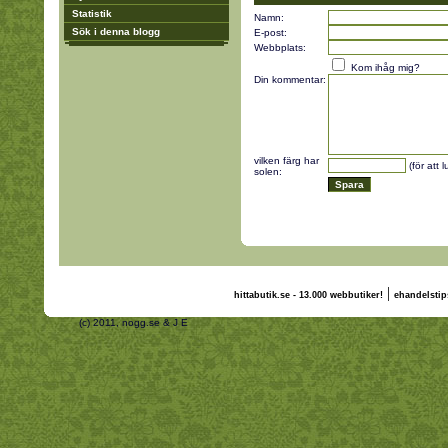
Statistik
Namn:
Sök i denna blogg
E-post:
Webbplats:
Kom ihåg mig?
Din kommentar:
vilken färg har
(för att 
solen:
|
hittabutik.se - 13.000 webbutiker!
ehandelstip
(c) 2011, nogg.se & J E