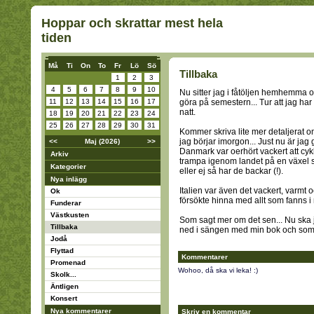
Hoppar och skrattar mest hela
tiden
Må
Ti
On
To
Fr
Lö
Sö
Tillbaka
1
2
3
4
5
6
7
8
9
10
Nu sitter jag i fåtöljen hemhemma oc
11
12
13
14
15
16
17
göra på semestern... Tur att jag ha
natt.
18
19
20
21
22
23
24
25
26
27
28
29
30
31
Kommer skriva lite mer detaljerat om
jag börjar imorgon... Just nu är jag 
<<
Maj (2026)
>>
Danmark var oerhört vackert att cyk
Arkiv
trampa igenom landet på en växel så 
Kategorier
eller ej så har de backar (!).
Nya inlägg
Italien var även det vackert, varmt o
Ok
försökte hinna med allt som fanns i
Funderar
Västkusten
Som sagt mer om det sen... Nu ska 
Tillbaka
ned i sängen med min bok och som
Jodå
Flyttad
Kommentarer
Promenad
Wohoo, då ska vi leka! :)
Skolk...
Äntligen
Konsert
Nya kommentarer
Skriv en kommentar