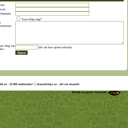
mn:
post:
bbplats:
Kom ihåg mig?
n
mmentar:
lken färg har
(för att lura spam robotar)
len:
|
tik.se - 13.000 webbutiker!
ehandelstips.se - allt om ehandel
 & J E
Skaffa en gratis hemsida