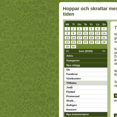
Hoppar och skrattar mes
tiden
Må
Ti
On
To
Fr
Lö
Sö
T
1
2
3
4
5
6
7
8
9
10
11
12
13
14
N
15
16
17
18
19
20
21
g
na
22
23
24
25
26
27
28
29
30
K
<<
Juni (2026)
>>
j
Arkiv
D
t
Kategorier
el
Nya inlägg
Ok
I
Funderar
f
Västkusten
S
Tillbaka
n
Jodå
Flyttad
K
Promenad
Skolk...
Wo
Äntligen
Konsert
Nya kommentarer
S