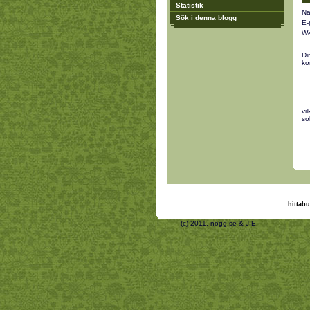
Statistik
Na
Sök i denna blogg
E-
We
Di
ko
vi
so
hittabu
(c) 2011, nogg.se