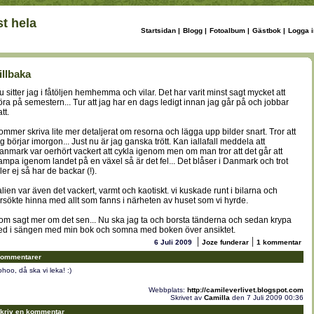
t hela
Startsidan
|
Blogg
|
Fotoalbum
|
Gästbok
|
Logga i
illbaka
u sitter jag i fåtöljen hemhemma och vilar. Det har varit minst sagt mycket att
öra på semestern... Tur att jag har en dags ledigt innan jag går på och jobbar
tt.
ommer skriva lite mer detaljerat om resorna och lägga upp bilder snart. Tror att
ag börjar imorgon... Just nu är jag ganska trött. Kan iallafall meddela att
anmark var oerhört vackert att cykla igenom men om man tror att det går att
rampa igenom landet på en växel så är det fel... Det blåser i Danmark och trot
ler ej så har de backar (!).
talien var även det vackert, varmt och kaotiskt. vi kuskade runt i bilarna och
örsökte hinna med allt som fanns i närheten av huset som vi hyrde.
om sagt mer om det sen... Nu ska jag ta och borsta tänderna och sedan krypa
ed i sängen med min bok och somna med boken över ansiktet.
|
|
6 Juli 2009
Joze funderar
1 kommentar
ommentarer
hoo, då ska vi leka! :)
Webbplats:
http://camileverlivet.blogspot.com
Skrivet av
Camilla
den 7 Juli 2009 00:36
kriv en kommentar