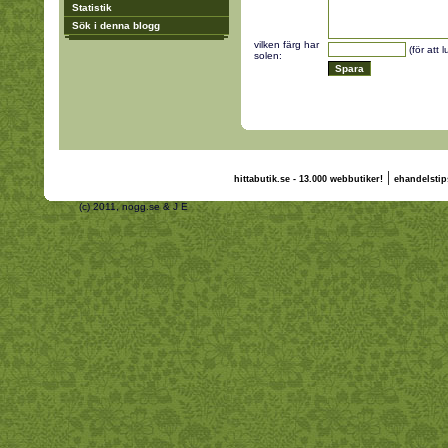
Statistik
Sök i denna blogg
vilken färg har
(för att 
solen:
|
hittabutik.se - 13.000 webbutiker!
ehandelstip
(c) 2011, nogg.se & J E