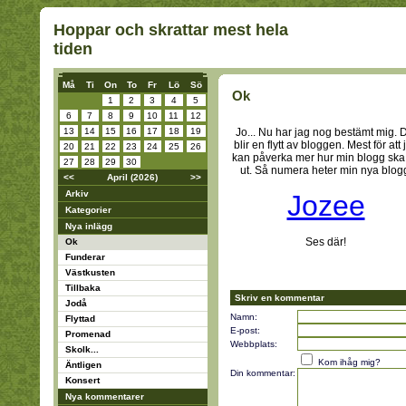
Hoppar och skrattar mest hela
tiden
Må
Ti
On
To
Fr
Lö
Sö
Ok
1
2
3
4
5
6
7
8
9
10
11
12
13
14
15
16
17
18
19
Jo... Nu har jag nog bestämt mig. 
blir en flytt av bloggen. Mest för att 
20
21
22
23
24
25
26
kan påverka mer hur min blogg ska
27
28
29
30
ut. Så numera heter min nya blog
<<
April (2026)
>>
Arkiv
Jozee
Kategorier
Nya inlägg
Ses där!
Ok
Funderar
Västkusten
Tillbaka
Skriv en kommentar
Jodå
Namn:
Flyttad
E-post:
Promenad
Webbplats:
Skolk...
Kom ihåg mig?
Äntligen
Din kommentar:
Konsert
Nya kommentarer