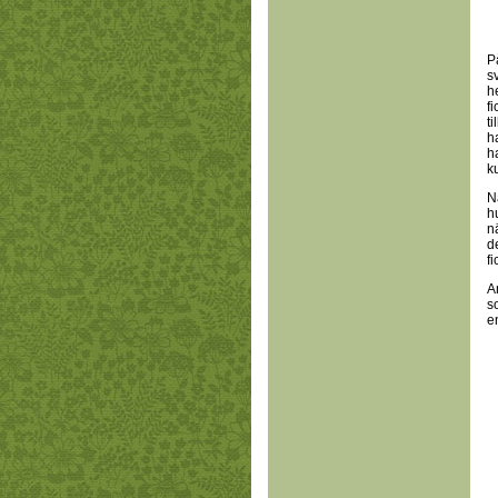
P
s
h
f
t
h
h
ku
N
h
n
d
f
A
s
e