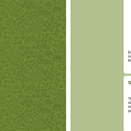
E
n
f
S
Y
s
m
ja