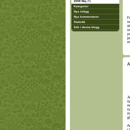
2008 Maj
(5)
Kategorier
Nya inlägg
Nya kommentarer
F
s
Statistik
a
Sök i denna blogg
o
y
j
mi
A
J
s
v
r
m
g
A
i