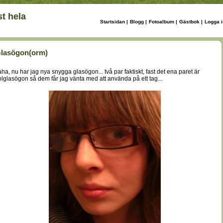
t hela
Startsidan
|
Blogg
|
Fotoalbum
|
Gästbok
|
Logga i
lasögon(orm)
aha, nu har jag nya snygga glasögon... två par faktiskt, fast det ena paret är
olglasögon så dem får jag vänta med att använda på ett tag...