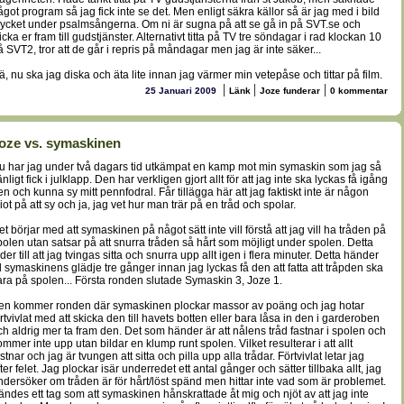
ågot program så jag fick inte se det. Men enligt säkra källor så är jag med i bild
ycket under psalmsångerna. Om ni är sugna på att se gå in på SVT.se och
icka er fram till gudstjänster. Alternativt titta på TV tre söndagar i rad klockan 10
å SVT2, tror att de går i repris på måndagar men jag är inte säker...
ä, nu ska jag diska och äta lite innan jag värmer min vetepåse och tittar på film.
|
|
|
25 Januari 2009
Länk
Joze funderar
0 kommentar
oze vs. symaskinen
u har jag under två dagars tid utkämpat en kamp mot min symaskin som jag så
nligt fick i julklapp. Den har verkligen gjort allt för att jag inte ska lyckas få igång
en och kunna sy mitt pennfodral. Får tillägga här att jag faktiskt inte är någon
diot på att sy och ja, jag vet hur man trär på en tråd och spolar.
et börjar med att symaskinen på något sätt inte vill förstå att jag vill ha tråden på
polen utan satsar på att snurra tråden så hårt som möjligt under spolen. Detta
der till att jag tvingas sitta och snurra upp allt igen i flera minuter. Detta händer
ill symaskinens glädje tre gånger innan jag lyckas få den att fatta att tråpden ska
ara på spolen... Första ronden slutade Symaskin 3, Joze 1.
en kommer ronden där symaskinen plockar massor av poäng och jag hotar
örtvivlat med att skicka den till havets botten eller bara låsa in den i garderoben
ch aldrig mer ta fram den. Det som händer är att nålens tråd fastnar i spolen och
ommer inte upp utan bildar en klump runt spolen. Vilket resulterar i att allt
stnar och jag är tvungen att sitta och pilla upp alla trådar. Förtvivlat letar jag
ter felet. Jag plockar isär underredet ett antal gånger och sätter tillbaka allt, jag
ndersöker om tråden är för hårt/löst spänd men hittar inte vad som är problemet.
ändes ett tag som att symaskinen hånskrattade åt mig och njöt av att jag inte