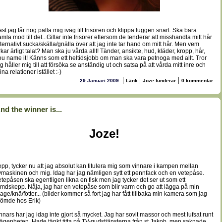
ast jag får nog palla mig iväg till frisören och klippa luggen snart. Ska bara
amla mod till det...Gillar inte frisörer eftersom de tenderar att misshandla mitt hår
lternativt sucka/skälla/gnälla över att jag inte tar hand om mitt hår. Men vem
rkar ärligt talat? Man ska ju vårda allt! Tänder, ansikte, hud, kläder, kropp, hår,
ou name it! Känns som ett heltidsjobb om man ska vara petnoga med allt. Tror
ag håller mig till att försöka se anständig ut och satsa på att vårda mitt inre och
na relationer istället :-)
|
|
|
29 Januari 2009
Länk
Joze funderar
0 kommentar
nd the winner is...
Joze!
epp, tycker nu att jag absolut kan titulera mig som vinnare i kampen mellan
ymaskinen och mig. Idag har jag nämligen sytt ett pennfack och en vetepåse.
etepåsen ska egentligen likna en fisk men jag tycker det ser ut som ett
ymdskepp. Nåja, jag har en vetepåse som blir varm och go att lägga på min
age/knä/fötter... (bilder kommer så fort jag har fått tillbaka min kamera som jag
lömde hos Erik)
nnars har jag idag inte gjort så mycket. Jag har sovit massor och mest lufsat runt
 lägenheten. Hade tänkt titta på TV-gudstjänsterna från st Jakob, men saknade