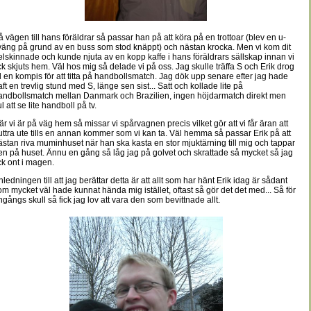
å vägen till hans föräldrar så passar han på att köra på en trottoar (blev en u-
väng på grund av en buss som stod knäppt) och nästan krocka. Men vi kom dit
elskinnade och kunde njuta av en kopp kaffe i hans föräldrars sällskap innan vi
ick skjuts hem. Väl hos mig så delade vi på oss. Jag skulle träffa S och Erik drog
ill en kompis för att titta på handbollsmatch. Jag dök upp senare efter jag hade
aft en trevlig stund med S, länge sen sist... Satt och kollade lite på
andbollsmatch mellan Danmark och Brazilien, ingen höjdarmatch direkt men
l att se lite handboll på tv.
är vi är på väg hem så missar vi spårvagnen precis vilket gör att vi får äran att
uttra ute tills en annan kommer som vi kan ta. Väl hemma så passar Erik på att
ästan riva muminhuset när han ska kasta en stor mjuktärning till mig och tappar
en på huset. Ännu en gång så låg jag på golvet och skrattade så mycket så jag
ick ont i magen.
nledningen till att jag berättar detta är att allt som har hänt Erik idag är sådant
om mycket väl hade kunnat hända mig istället, oftast så gör det det med... Så för
ngångs skull så fick jag lov att vara den som bevittnade allt.