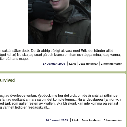
n sak är säker dock. Det är aldrig tråkigt att vara med Erik, det händer alltid
ågot kul :o) Nu ska jag snart gå och krama om han och lägga mina, idag varma,
ötter på hans mage.
|
|
|
17 Januari 2009
Länk
Joze funderar
2 kommentarer
urvived
es, jag överlevde tentan. Vet dock inte hur det gick, om de är snälla i rättningen
å får jag godkänt annars så blir det komplettering... Nu är det slappa framför tv:n
ed Erik som gäller resten av kvällen. Ska bli skönt, kan inte komma på senast
g var helt ledig en fredagskväll...
|
|
|
16 Januari 2009
Länk
Joze funderar
0 kommentar