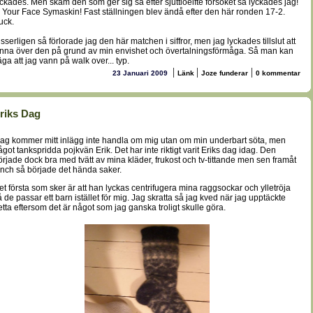
yckades. Men skam den som ger sig så efter sjuttioelfte försöket så lyckades jag!
n Your Face Symaskin! Fast ställningen blev ändå efter den här ronden 17-2.
uck.
isserligen så förlorade jag den här matchen i siffror, men jag lyckades tillslut att
inna över den på grund av min envishet och övertalningsförmåga. Så man kan
äga att jag vann på walk over... typ.
|
|
|
23 Januari 2009
Länk
Joze funderar
0 kommentar
riks Dag
dag kommer mitt inlägg inte handla om mig utan om min underbart söta, men
ågot tankspridda pojkvän Erik. Det har inte riktigt varit Eriks dag idag. Den
örjade dock bra med tvätt av mina kläder, frukost och tv-tittande men sen framåt
unch så började det hända saker.
et första som sker är att han lyckas centrifugera mina raggsockar och ylletröja
å de passar ett barn istället för mig. Jag skratta så jag kved när jag upptäckte
etta eftersom det är något som jag ganska troligt skulle göra.