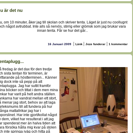
u är det nu
u, om 10 minuter, åker jag till skolan och skriver tenta. Läget är just nu coollugnt
och något avtrubbat. Inte alls så nervös, stirrig eller glömsk som jag brukar vara
innan tenta. Får se hur det går...
|
|
|
16 Januari 2009
Länk
Joze funderar
1 kommentar
entaplugg...
å fredag är det dax för den tredje
ch sista tentan för terminen, är
ortfarande på höstterminen... Känner
ig dock inte så pepp på att
entaplugga. Jag har suttit framför
ina böcker och tittat i dem men mina
ankar har varit på helt andra ställen.
ankarna har vandrat mellan ett stort,
å menar jag stort, behov av att laga
ärleksmums till att fundera på hur
ånga mattallrikar jag har i
nporslinet. Har inte gjort/kollat något
 dem, vilket har resulterat i att jag
ar spenderat mer än halva tiden att
ara försöka hålla mig kvar på stolen
ch inte springa iväg och hitta på