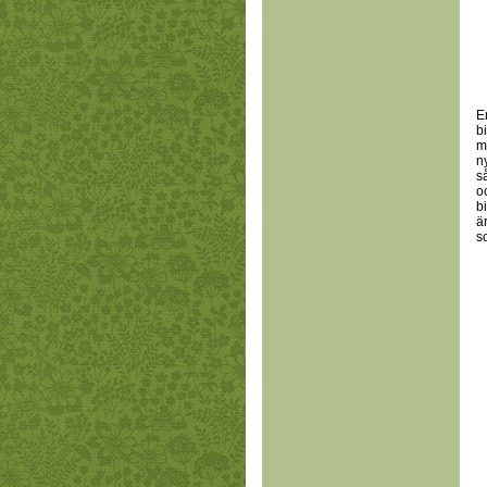
E
b
m
n
s
o
b
ä
s