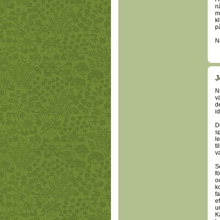
n
m
kl
p
N
J
N
vä
d
i
D
s
le
t
v
S
f
o
k
fa
ef
u
K