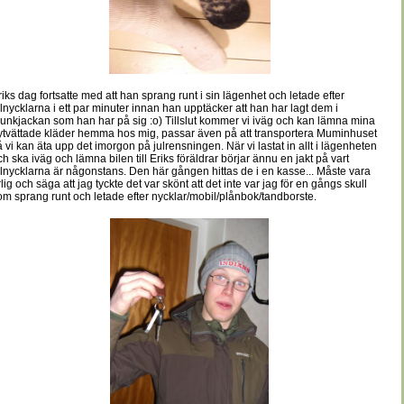
riks dag fortsatte med att han sprang runt i sin lägenhet och letade efter
ilnycklarna i ett par minuter innan han upptäcker att han har lagt dem i
unkjackan som han har på sig :o) Tillslut kommer vi iväg och kan lämna mina
ytvättade kläder hemma hos mig, passar även på att transportera Muminhuset
å vi kan äta upp det imorgon på julrensningen. När vi lastat in allt i lägenheten
ch ska iväg och lämna bilen till Eriks föräldrar börjar ännu en jakt på vart
ilnycklarna är någonstans. Den här gången hittas de i en kasse... Måste vara
rlig och säga att jag tyckte det var skönt att det inte var jag för en gångs skull
om sprang runt och letade efter nycklar/mobil/plånbok/tandborste.