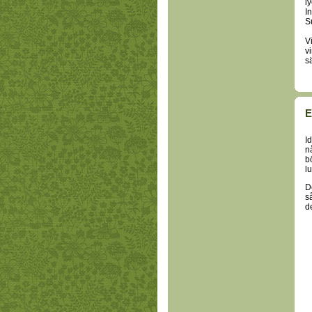
l
I
S
V
v
s
E
I
n
b
l
D
s
d