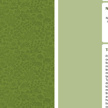
N
N
T
P
o
f
m
t
m
t
T
d
k
m
fi
av
h
b
o