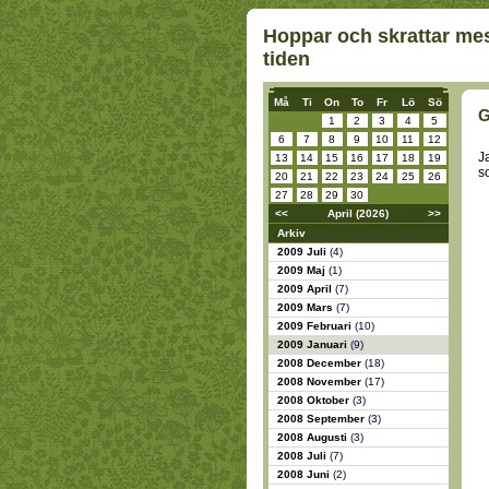
Hoppar och skrattar mes
tiden
Må
Ti
On
To
Fr
Lö
Sö
G
1
2
3
4
5
6
7
8
9
10
11
12
J
13
14
15
16
17
18
19
s
20
21
22
23
24
25
26
27
28
29
30
<<
April (2026)
>>
Arkiv
2009 Juli
(4)
2009 Maj
(1)
2009 April
(7)
2009 Mars
(7)
2009 Februari
(10)
2009 Januari
(9)
2008 December
(18)
2008 November
(17)
2008 Oktober
(3)
2008 September
(3)
2008 Augusti
(3)
2008 Juli
(7)
2008 Juni
(2)