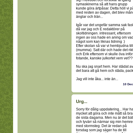
sig i huvudet och försökte få igång
symaskinerna så att hans grupp
kunde göra ärtpåsar. Detta höll vi p
med resten av dagen, det blev må
änglar och trän...
Igår var det ungefär samma sak fas
då var jag och E redaktörer på
skoltidningen. intressant, eftersom
ingen av oss hade en aning om vad vi 
något som kan liknas tidning :)
Efter skolan så var vi hembjudna till
(mumma). Satt där och hade det riktig
och Erik eftersom vi skulle öva inf
fotande, kanske julkortet vem vet??
Nu ska jag snart hem. Har städat av
det bara att gå hem och städa, pack
Jag vill inte åka... inte än...
10 De
Urg...
Sorry för dålig uppdatering... Har ha
mycket att göra och inte mått så bra
de sista dagarna. Men nu är det bät
och tyvärr så närmar sig min hemr
med stormsteg. Det är redan på
torsdag som jag säger ha de till