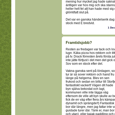
mening hur mycket jag hade saknat h
äntligen var hos mig och ska stanna 
heller helt fel att han hade med s
glömt/tatt slut på.
Det var en ganska händelserik dag o
stock med E bredvid.
1 De
Framtidsjobb?
Resten av fredagen var tack och lo
lugn. Käka pizza hos rektorn och tit
på tv. Drack förresten årets första jul
inte jätte förtjust i det men det gick o
Sov som en stock efter det.
Vakna ganska sent på lördagen, s
tur är så sover rektorn och hand fru
länge på helgerna. Blev en sen
frukost och sedan en biltur till Storfje
fantastiskt vackert! Vägen dit hade
byn själva bekostat och lagt,
kommunen ville inte lägga väg
eftersom de ville att byn skulle av 
fick de en väg efter flera års käm
dynamit och sprängde!!) Fantastisk 
bor där längre, men jag fattar inte var
guidade turer där. Tänk er, man bor 
och utan), eller kajak paddling och 