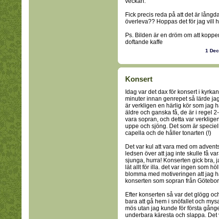
veckan.
Fick precis reda på att det är långd
överleva?? Hoppas det för jag vill he
Ps. Bilden är en dröm om att koppen 
doftande kaffe
1 De
Konsert
Idag var det dax för konsert i kyrk
minuter innan genrepet så lärde jag
är verkligen en härlig kör som jag h
äldre och ganska få, de är i regel 
vara sopran, och detta var verkligen
uppe och sjöng. Det som är speciellt
capella och de håller tonarten (!)
Det var kul att vara med om advents
ledsen över att jag inte skulle få v
sjunga, hurra! Konserten gick bra, ja
lät allt för illa. det var ingen som h
blomma med motiveringen att jag had
konserten som sopran från Götebor
Efter konserten så var det glögg o
bara att gå hem i snöfallet och mysa
mös utan jag kunde för första gång
underbara käresta och slappa. Det va