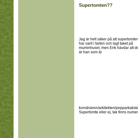
Supertomten??
Jag är helt säker på att supertomte
har varit i farten och lagt taket på
muminhuset, men Erik hävdar att de
är han som är
konstnären/arkitekten/pepparkakstak
Supertomte eller ej, tak finns numer