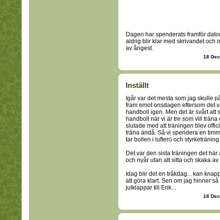
Dagen har spenderats framför datorn
aldrig blir klar med skrivandet och
av ångest.
18 De
Inställt
Igår var det mesta som jag skulle på
fram emot onsdagen eftersom det va
handboll igen. Men det är svårt att 
handboll när vi är tre som vill trän
slutade med att träningen blev offic
träna ändå. Så vi spendera en timm
tar bollen i luften) och styrketräning
Det var den sista träningen det här 
och nyår utan att sitta och skaka av
Idag blir det en tråkdag... kan knap
att göra klart. Sen om jag hinner så
julklappar till Erik...
18 De