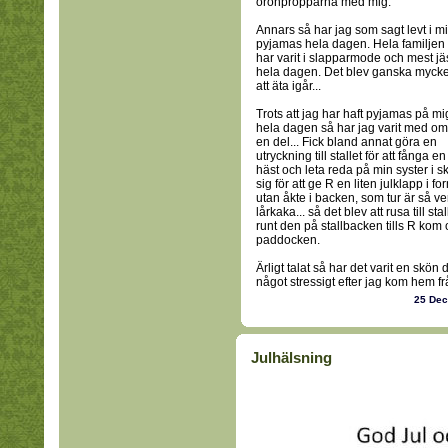
öronpropparna med mig.
Annars så har jag som sagt levt i m
pyjamas hela dagen. Hela familjen
har varit i slapparmode och mest jä
hela dagen. Det blev ganska mycke
att äta igår...
Trots att jag har haft pyjamas på mi
hela dagen så har jag varit med om
en del... Fick bland annat göra en
utryckning till stallet för att fånga en
häst och leta reda på min syster i
sig för att ge R en liten julklapp i 
utan åkte i backen, som tur är så 
lårkaka... så det blev att rusa till st
runt den på stallbacken tills R kom 
paddocken.
Ärligt talat så har det varit en skö
något stressigt efter jag kom hem fr
25 De
Julhälsning