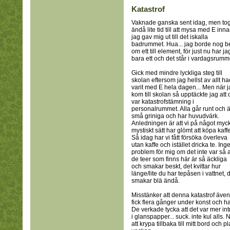
Katastrof
Vaknade ganska sent idag, men to
ändå lite tid till att mysa med E inn
jag gav mig ut till det iskalla
badrummet. Hua... jag borde nog b
om ett till element, för just nu har ja
bara ett och det står i vardagsrumm
Gick med mindre lyckliga steg till
skolan eftersom jag hellst av allt h
varit med E hela dagen... Men när j
kom till skolan så upptäckte jag att 
var katastrofstämning i
personalrummet. Alla går runt och ä
små griniga och har huvudvärk.
Anledningen är att vi på något myc
mystiskt sätt har glömt att köpa kaffe
Så idag har vi fått försöka överleva
utan kaffe och istället dricka te. Inge
problem för mig om det inte var så a
de teer som finns här är så äckliga
och smakar beskt, det kvittar hur
länge/lite du har tepåsen i vattnet, 
smakar blä ändå.
Misstänker att denna katastrof även 
fick flera gånger under konst och ha
De verkade tycka att det var mer int
i glanspapper... suck. inte kul alls. 
att krypa tillbaka till mitt bord och 