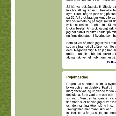
Så här var det. Jag ska till Stockh
lika bra att jag redan nu beställer bi
dyra. Glad i hågen (och hög på sock
på SJ. Allt gick bra, jag kontrollerad
fick tyst avdelning på tåget (alltid 
tyckte att resten går på rutin... Sk
klickar beställ. Allt gick väldigt fort,
jag har skrivit fel siffra i slutet 
nu finns det någon i Sverige som har
Som tur var så hade jag skrivit i m
sedan stirra ned till affären och lö
dem. Något klantigt. Men jag har lärt 
godis, man blir ju hög på socker oc
att man skriver fel mobilnummer på 
27 De
Pyjamasdag
Dagen har spenderats i mina pyja
byxor och en mjukiströja. Fast på
morgonen var jag uppklädd för då 
det julotta. Som vanligt mysig och
sömnig... Men den här gången var 
fler människor än vad jag är van vi
och den vanliga kören sjöng inte.
Trevligt med mer människor och
faktiskt slippa ångra att jag inte ha