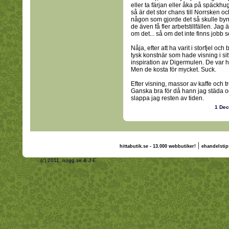
eller ta färjan eller åka på späckhug
så är det stor chans till Norrsken 
någon som gjorde det så skulle byn 
de även få fler arbetstillfällen. Jag 
om det... så om det inte finns jobb 
Nåja, efter att ha varit i storfjel oc
tysk konstnär som hade visning i si
inspiration av Digermulen. De var he
Men de kosta för mycket. Suck.
Efter visning, massor av kaffe och t
Ganska bra för då hann jag städa 
slappa jag resten av tiden.
1 De
|
hittabutik.se - 13.000 webbutiker!
ehandelstip
(c) 2011, nogg.se & J E