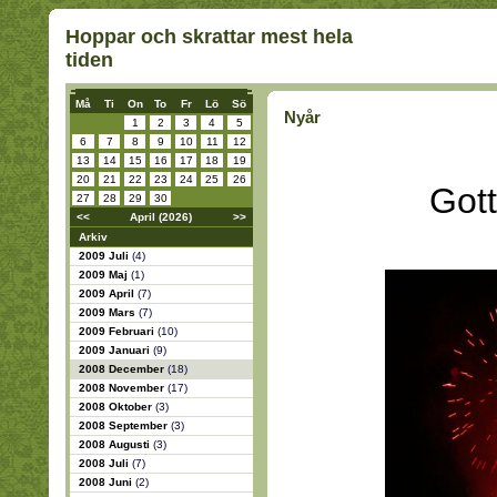
Hoppar och skrattar mest hela
tiden
Må
Ti
On
To
Fr
Lö
Sö
Nyår
1
2
3
4
5
6
7
8
9
10
11
12
13
14
15
16
17
18
19
20
21
22
23
24
25
26
Gott
27
28
29
30
<<
April (2026)
>>
Arkiv
2009 Juli
(4)
2009 Maj
(1)
2009 April
(7)
2009 Mars
(7)
2009 Februari
(10)
2009 Januari
(9)
2008 December
(18)
2008 November
(17)
2008 Oktober
(3)
2008 September
(3)
2008 Augusti
(3)
2008 Juli
(7)
2008 Juni
(2)