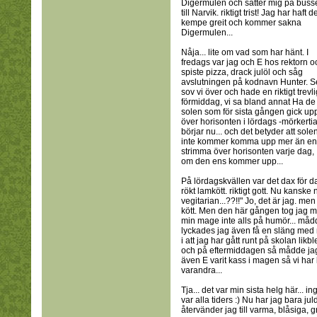
Digermulen och sätter mig på buss
till Narvik. riktigt trist! Jag har haft d
kempe greit och kommer sakna
Digermulen...
Nåja... lite om vad som har hänt. I
fredags var jag och E hos rektorn o
spiste pizza, drack julöl och såg
avslutningen på kodnavn Hunter. S
sov vi över och hade en riktigt trevli
förmiddag, vi sa bland annat Ha de t
solen som för sista gången gick up
över horisonten i lördags -mörkerti
börjar nu... och det betyder att sole
inte kommer komma upp mer än en
strimma över horisonten varje dag,
om den ens kommer upp...
På lördagskvällen var det dax för d
rökt lamkött. riktigt gott. Nu kanske 
vegitarian...??!!" Jo, det är jag. me
kött. Men den här gången tog jag mi
min mage inte alls på humör... måd
lyckades jag även få en släng med m
i att jag har gått runt på skolan lik
och på eftermiddagen så mådde jag br
även E varit kass i magen så vi h
varandra...
Tja... det var min sista helg här... 
var alla tiders :) Nu har jag bara j
återvänder jag till varma, blåsiga,