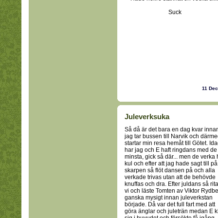
Suck
11 De
Juleverksuka
Så då är det bara en dag kvar inna
jag tar bussen till Narvik och därm
startar min resa hemåt till Götet. Id
har jag och E haft ringdans med de
minsta, gick så där... men de verka 
kul och efter att jag hade sagt till på
skarpen så flöt dansen på och alla
verkade trivas utan att de behövde
knuffas och dra. Efter juldans så rit
vi och läste Tomten av Viktor Rydbe
ganska mysigt innan juleverkstan
började. Då var det full fart med att
göra änglar och juleträn medan E k