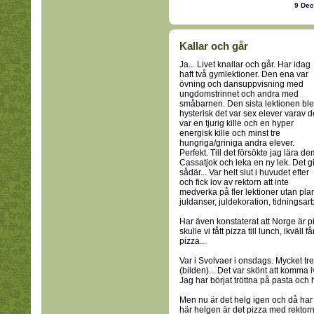
9 De
Kallar och går
Ja... Livet knallar och går. Har idag
haft två gymlektioner. Den ena var
övning och dansuppvisning med
ungdomstrinnet och andra med
småbarnen. Den sista lektionen ble
hysterisk det var sex elever varav d
var en tjurig kille och en hyper
energisk kille och minst tre
hungriga/griniga andra elever.
Perfekt. Till det försökte jag lära de
Cassatjok och leka en ny lek. Det g
sådär... Var helt slut i huvudet efter
och fick lov av rektorn att inte
medverka på fler lektioner utan pla
juldanser, juldekoration, tidningsarbe
Har även konstaterat att Norge är pi
skulle vi fått pizza till lunch, ikväll
pizza...
Var i Svolvaer i onsdags. Mycket tre
(bilden)... Det var skönt att komma i
Jag har börjat tröttna på pasta och h
Men nu är det helg igen och då har 
här helgen är det pizza med rektorn