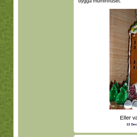
bygga muminhuset.
Eller v
22 De