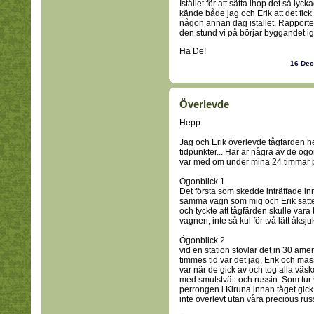
Istället för att sätta ihop det så lyc
kände både jag och Erik att det fick
någon annan dag istället. Rapporte
den stund vi på börjar byggandet ig
Ha De!
16 De
Överlevde
Hepp
Jag och Erik överlevde tågfärden he
tidpunkter... Här är några av de ög
var med om under mina 24 timmar p
Ögonblick 1
Det första som skedde inträffade inn
samma vagn som mig och Erik satte d
och tyckte att tågfärden skulle vara 
vagnen, inte så kul för två lätt åksju
Ögonblick 2
vid en station stövlar det in 30 ame
timmes tid var det jag, Erik och ma
var när de gick av och tog alla väs
med smutstvätt och russin. Som tur 
perrongen i Kiruna innan tåget gick.
inte överlevt utan våra precious rus