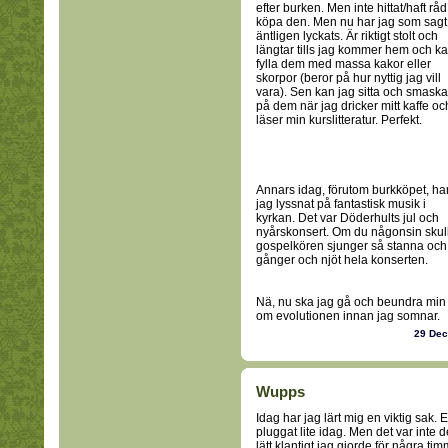
efter burken. Men inte hittat/haft råd 
köpa den. Men nu har jag som sagt
äntligen lyckats. Är riktigt stolt och
längtar tills jag kommer hem och k
fylla dem med massa kakor eller
skorpor (beror på hur nyttig jag vill
vara). Sen kan jag sitta och smaska
på dem när jag dricker mitt kaffe oc
läser min kurslitteratur. Perfekt.
Annars idag, förutom burkköpet, ha
jag lyssnat på fantastisk musik i
kyrkan. Det var Döderhults jul och
nyårskonsert. Om du någonsin skul
gospelkören sjunger så stanna och ly
gånger och njöt hela konserten.
Nä, nu ska jag gå och beundra min 
om evolutionen innan jag somnar.
29 De
Wupps
Idag har jag lärt mig en viktig sak. 
pluggat lite idag. Men det var inte 
lätt klantigt jag gjorde för några ti