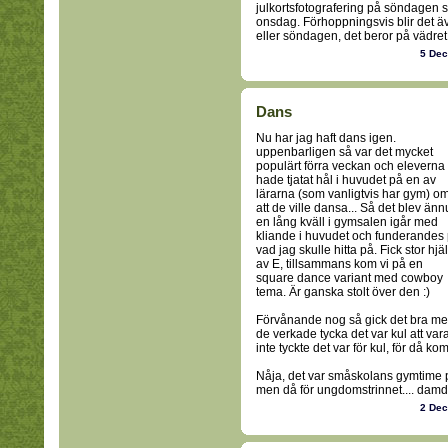
julkortsfotografering på söndagen s
onsdag. Förhoppningsvis blir det äv
eller söndagen, det beror på vädret.
5 De
Dans
Nu har jag haft dans igen.
uppenbarligen så var det mycket
populärt förra veckan och eleverna
hade tjatat hål i huvudet på en av
lärarna (som vanligtvis har gym) o
att de ville dansa... Så det blev änn
en lång kväll i gymsalen igår med
kliande i huvudet och funderandes
vad jag skulle hitta på. Fick stor hjä
av E, tillsammans kom vi på en
square dance variant med cowboy
tema. Är ganska stolt över den :)
Förvånande nog så gick det bra med
de verkade tycka det var kul att va
inte tyckte det var för kul, för då 
Nåja, det var småskolans gymtime p
men då för ungdomstrinnet.... da
2 De