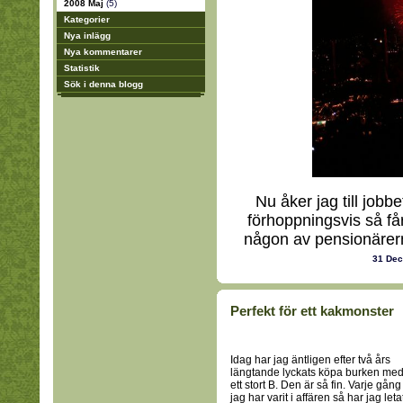
2008 Maj
(5)
Kategorier
Nya inlägg
Nya kommentarer
Statistik
Sök i denna blogg
Nu åker jag till jobb
förhoppningsvis så får
någon av pensionärerna
31 De
Perfekt för ett kakmonster
Idag har jag äntligen efter två års
längtande lyckats köpa burken me
ett stort B. Den är så fin. Varje gång
jag har varit i affären så har jag leta