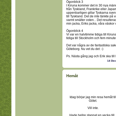
Ögonblick 3
I Kiruna kommer det in 30 nya männ
från Tyskland, Frankrike eller Japa
uppenbarligen gillar Tyskarna svens
till Tyskland. Det de inte tänkte på v
varmt smälter osten... Det resultera
min jacka, Eriks jacka, våra väskor 
Ögonblick 4
Vi var en halvtimme tidiga till Kiru
tidiga till Stockholm och fem minuter 
Det var några av de fantastiska sak
Göteborg. Nu vet du det :-)
Ps. Nästa gång jag och Erik ska till 
14 De
Hemåt
Idag börjar jag min resa hemåt til
Götet.
Vill inte.
Hade hellre stannat en vecka till..