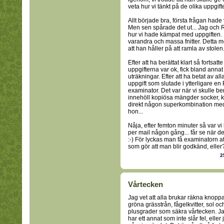
veta hur vi tänkt på de olika uppgifte
Allt började bra, första frågan hade v
Men sen spårade det ut... Jag och R 
hur vi hade kämpat med uppgiften. 
varandra och massa fnitter. Detta m
att han håller på att ramla av stolen
Efter att ha berättat klart så forts
uppgifterna var ok, fick bland annat 
uträkningar. Efter att ha betat av all
uppgift som slutade i ytterligare en
examinator. Det var när vi skulle be
innehöll kopiösa mängder socker, k
direkt någon superkombination med t
hon...
Nåja, efter femton minuter så var vi
per mail någon gång... får se när det 
:-) För lyckas man få examinatorn a
som gör att man blir godkänd, eller
2
Vårtecken
Jag vet att alla brukar räkna knoppa
gröna grässtrån, fågelkvitter, sol oc
plusgrader som säkra vårtecken. J
har ett annat som inte slår fel, eller 