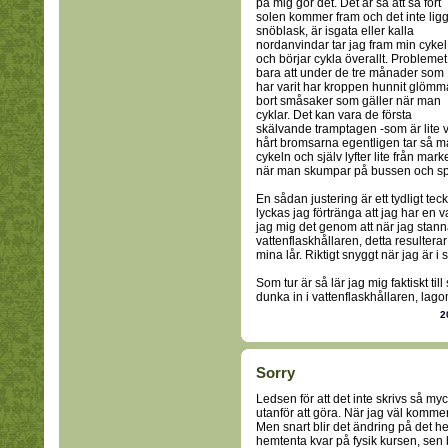
på mig gör det. Det är så att så fort
solen kommer fram och det inte lig
snöblask, är isgata eller kalla
nordanvindar tar jag fram min cykel
och börjar cykla överallt. Problemet
bara att under de tre månader som
har varit har kroppen hunnit glömm
bort småsaker som gäller när man
cyklar. Det kan vara de första
skälvande tramptagen -som är lite v
hårt bromsarna egentligen tar så man 
cykeln och själv lyfter lite från m
när man skumpar på bussen och sp
En sådan justering är ett tydligt tecke
lyckas jag förtränga att jag har en v
jag mig det genom att när jag stanna
vattenflaskhållaren, detta resulter
mina lår. Riktigt snyggt när jag är i
Som tur är så lär jag mig faktiskt till
dunka in i vattenflaskhållaren, lagom
2
Sorry
Ledsen för att det inte skrivs så my
utanför att göra. När jag väl kommer 
Men snart blir det ändring på det h
hemtenta kvar på fysik kursen, sen 