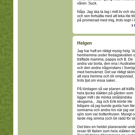
våren. Suck.
Nåja. Jag ska ta tag i mitt liv och 
och sen fortsätta med att leka lite t
på promenad med mig, trots regn i l
3 
Helgen
Jag har haft en riktigt mysig helg. V
hemhemma under fredagskvällen 
träffade mamma, pappa och B. De
andra var borta, den ena i Australie
och den andra någonstans i Sverig
med hemvärnet. Det var riktigt skön
att vara hemma och bli ompysslad,
trots tjat om vissa saker...
På lördagen så var planen att träffa
hela tjocka släkten på gården som
ligger mitt i de mörka småländska
skogarna... Jag och Erik körde lite
tidigare så jag kunde guida han li
somrarna och andra lov när jag var 
sjön som var bottenfrusen. Mysigt oc
lärde mig simma (och bli rädd för sto
Det blev en heldel planerande under
resan till Italien som hela släkten s