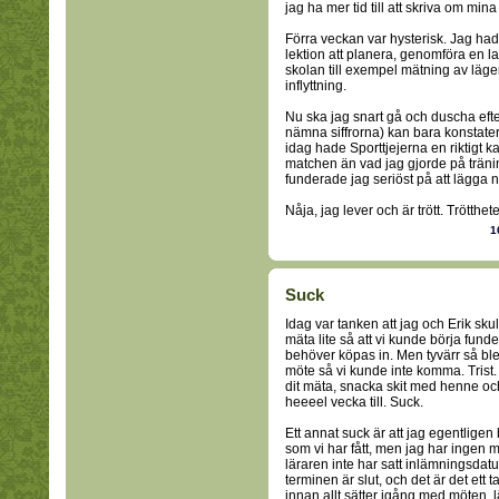
jag ha mer tid till att skriva om min
Förra veckan var hysterisk. Jag had
lektion att planera, genomföra en lab
skolan till exempel mätning av läge
inflyttning.
Nu ska jag snart gå och duscha efter
nämna siffrorna) kan bara konstatera
idag hade Sporttjejerna en riktigt k
matchen än vad jag gjorde på träni
funderade jag seriöst på att lägga 
Nåja, jag lever och är trött. Trötthet
1
Suck
Idag var tanken att jag och Erik sku
mäta lite så att vi kunde börja fun
behöver köpas in. Men tyvärr så b
möte så vi kunde inte komma. Trist
dit mäta, snacka skit med henne och 
heeeel vecka till. Suck.
Ett annat suck är att jag egentligen
som vi har fått, men jag har ingen mo
läraren inte har satt inlämningsdat
terminen är slut, och det är det ett 
innan allt sätter igång med möten, l