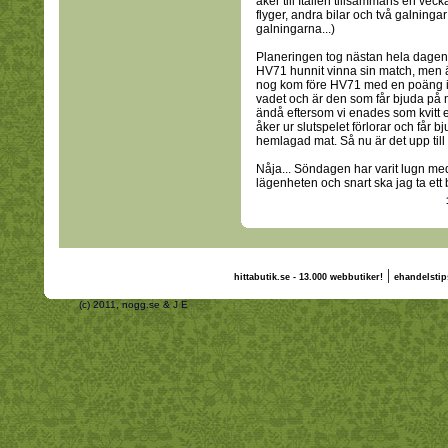
åker till Italien tillsammans en veck
flyger, andra bilar och två galninga
galningarna...)
Planeringen tog nästan hela dagen,
HV71 hunnit vinna sin match, men ä
nog kom före HV71 med en poäng i ta
vadet och är den som får bjuda på m
ändå eftersom vi enades som kvitt e
åker ur slutspelet förlorar och får b
hemlagad mat. Så nu är det upp till b
Nåja... Söndagen har varit lugn me
lägenheten och snart ska jag ta ett
|
hittabutik.se - 13.000 webbutiker!
ehandelstip
(c) 2011, nogg.se & J E