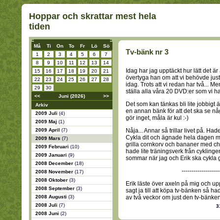
Hoppar och skrattar mest hela
tiden
Må
Ti
On
To
Fr
Lö
Sö
Tv-bänk nr 3
1
2
3
4
5
6
7
8
9
10
11
12
13
14
Idag har jag upptäckt hur lätt det ä
15
16
17
18
19
20
21
övertyga han om att vi behövde just
22
23
24
25
26
27
28
idag. Trots att vi redan har två... M
29
30
ställa alla våra 20 DVD:er som vi har
<<
Juni (2026)
>>
Det som kan tänkas bli lite jobbigt
Arkiv
en annan bänk för att det ska se nå
2009 Juli
(4)
gör inget, måla är kul :-)
2009 Maj
(1)
2009 April
(7)
Nåja... Annar så trillar livet på. 
Cykla dit och ägnade hela dagen med
2009 Mars
(7)
grilla cornkorv och bananer med chok
2009 Februari
(10)
hade lite träningsverk från cyklinge
2009 Januari
(9)
sommar när jag och Erik ska cykl
2008 December
(18)
-------------------
2008 November
(17)
2008 Oktober
(3)
Erik läste över axeln på mig och up
2008 September
(3)
sagt ja till att köpa tv-bänken så h
2008 Augusti
(3)
av två veckor om just den tv-bänken
2008 Juli
(7)
3
2008 Juni
(2)