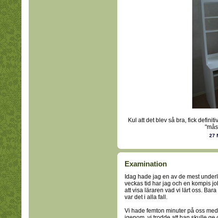
Kul att det blev så bra, fick defin
"mås
27 
Examination
Idag hade jag en av de mest under
veckas tid har jag och en kompis jo
att visa läraren vad vi lärt oss. Bar
var det i alla fall.
Vi hade femton minuter på oss med 
igenom, vi trodde att han skulle ge o