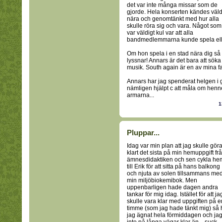
det var inte många missar som de
gjorde. Hela konserten kändes väld
nära och genomtänkt med hur alla
skulle röra sig och vara. Något som
var väldigt kul var att alla
bandmedlemmarna kunde spela eller
Om hon spela i en stad nära dig så
lyssnar! Annars är det bara att sök
musik. South again är en av mina fav
Annars har jag spenderat helgen i g
nämligen hjälpt c att måla om henne
armarna...
1
Pluppar...
Idag var min plan att jag skulle gör
klart det sista på min hemuppgift fr
ämnesdidaktiken och sen cykla he
till Erik för att sitta på hans balkong
och njuta av solen tillsammans me
min miljöbiokemibok. Men
uppenbarligen hade dagen andra
tankar för mig idag. Istället för att ja
skulle vara klar med uppgiften på e
timme (som jag hade tänkt mig) så 
jag ägnat hela förmiddagen och jag