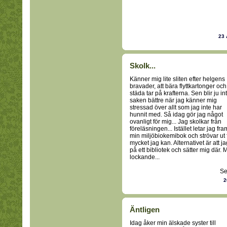
23 
Skolk...
Känner mig lite sliten efter helgens
bravader, att bära flyttkartonger och
städa tar på krafterna. Sen blir ju in
saken bättre när jag känner mig
stressad över allt som jag inte har
hunnit med. Så idag gör jag något
ovanligt för mig... Jag skolkar från
föreläsningen... Istället letar jag fra
min miljöbiokemibok och strövar ut fö
mycket jag kan. Alternativet är att j
på ett bibliotek och sätter mig där. 
lockande...
Se
2
Äntligen
Idag åker min älskade syster till