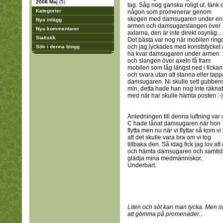
2008 Maj
(5)
tag. Såg nog ganska roligt ut. tänk 
Kategorier
någon som promenerar genom
skogen med damsugaren under en
Nya inlägg
armen och damsugarslangen över
Nya kommentarer
axlarna, den är inte direkt osynlig...
Statistik
Det bästa var nog när mobilen ring
och jag lyckades med konststycket 
Sök i denna blogg
ha kvar damsugaren under armen
och slangen över axeln få fram
mobilen som låg längst ned i fickan
och svara utan att stanna eller tapp
damsugaren. Ni skulle sett gubben
min, detta hade han nog inte räknat
med när har skulle hämta posten :-)
Anledningen till denna luftning var a
C hade lånat damsugaren när hon
flytta men nu när vi flyttar så kom vi
att det skulle vara bra om vi tog
tillbaka den. Så idag fick jag lov att
och hämta damsugaren och samtidi
glädja mina medmänniskor.
Underbart.
Liten och söt kan man tycka. Men s
att gömma på promenader...