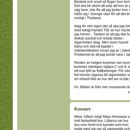
Bankok och snart så flyger hon hem
Det ska bli skönt att veta att hon är 
väg hem, inte för att jag tycker hon 
hålla sig i Sverige utan för att det är
oroligt i Thailand.
Idag för min egen del så ska jag hi
med tokigt mycket. Får se hur myck
jag hinner... Tanken är att jag ska h
diskat, packat och börjat städa i
lägenheten idag. Men även hunnit
träna och läst ett kapitel i
miljökemiboken innan jag är i Jakob o
Problemet är att jag borde vara i Jako
Resten av helgen kommer sen kunna 
kommer nämligen hjälpa C och E att 
ett rum fyllt av flyttkartonger. För n
fort dörren öppnas till lägenheten så
en virtuell blid av hur det ser ut dä
Ps. Bilden är från min nuvarande läge
1
Konsert
Wow. Vilken helg! Maia Hirasawa v
helt fantastiskt bra. Låtarna var hur
bra som helst och bandet som hon
hade med sig var så samspelta och