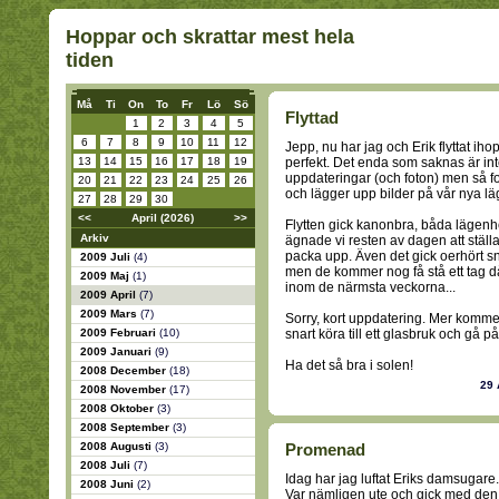
Hoppar och skrattar mest hela
tiden
Må
Ti
On
To
Fr
Lö
Sö
Flyttad
1
2
3
4
5
6
7
8
9
10
11
12
Jepp, nu har jag och Erik flyttat ih
13
14
15
16
17
18
19
perfekt. Det enda som saknas är int
uppdateringar (och foton) men så fo
20
21
22
23
24
25
26
och lägger upp bilder på vår nya lä
27
28
29
30
<<
April (2026)
>>
Flytten gick kanonbra, båda lägenhe
Arkiv
ägnade vi resten av dagen att ställ
packa upp. Även det gick oerhört sn
2009 Juli
(4)
men de kommer nog få stå ett tag d
2009 Maj
(1)
inom de närmsta veckorna...
2009 April
(7)
2009 Mars
(7)
Sorry, kort uppdatering. Mer komme
2009 Februari
(10)
snart köra till ett glasbruk och gå p
2009 Januari
(9)
Ha det så bra i solen!
2008 December
(18)
29 
2008 November
(17)
2008 Oktober
(3)
2008 September
(3)
2008 Augusti
(3)
Promenad
2008 Juli
(7)
Idag har jag luftat Eriks damsugare.
2008 Juni
(2)
Var nämligen ute och gick med den 