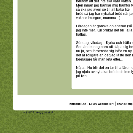
förutom att det inte ska vara vatten..
Men innan jag bänkar mig framför t
så ska jag även se till att baka lite
bröd så jag har nybakat bröd när ja
vaknar imorgon, mumma :-)
Lördagen är ganska oplanerad (så so
jag inte mer. Kul brukar det bli i alla
träffas.
Söndag, vilodag... Kyrka och träffa
Sen är det nog bara att släpa sig he
nu ju, och förbereda sig inför en ny
det är roligare än det jag läste den
föreläsare får man leta efter...
Nåja... Nu blir det en tur till affäre
jag njuta av nybakat bröd och inte ly
på tv:n...
|
hittabutik.se - 13.000 webbutiker!
ehandelstip
(c) 2011, nogg.se & J E