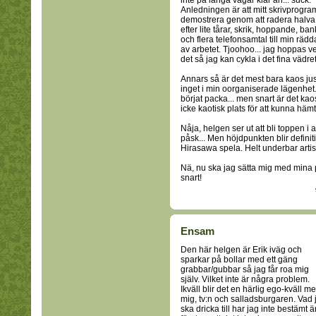
inte på långa vägar klar än... suck.
Anledningen är att mitt skrivprogra
demostrera genom att radera halva m
efter lite tårar, skrik, hoppande, ban
och flera telefonsamtal till min rädda
av arbetet. Tjoohoo... jag hoppas ver
det så jag kan cykla i det fina vädre
Annars så är det mest bara kaos just
inget i min oorganiserade lägenhet. T
börjat packa... men snart är det kao
icke kaotisk plats för att kunna häm
Nåja, helgen ser ut att bli toppen i a
påsk... Men höjdpunkten blir defini
Hirasawa spela. Helt underbar artis
Nä, nu ska jag sätta mig med mina p
snart!
Ensam
Den här helgen är Erik iväg och
sparkar på bollar med ett gäng
grabbar/gubbar så jag får roa mig
själv. Vilket inte är några problem.
Ikväll blir det en härlig ego-kväll m
mig, tv:n och salladsburgaren. Vad 
ska dricka till har jag inte bestämt ä