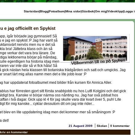
Startsidan
|
Blogg
|
Fotoalbum
|
Mina sidor
|
Gästbok
|
Om mig
|
Videoklipp
|
Logga i
u e jag officiellt en Spykist
app, igår började jag gymnasiet! Så
u e jag en spykist :P Jag har varit så
ruktansvärt nervös men nu e det så
äkla bra! Jättebra klass och än så
änge verkar det vara bra lärare. De
iktiga lektionerna börjar på måndag,
kulle egentligen ha historia idag men
raren var inte där så vi fick håla! Så
å gick nästan hela klassen till botaniska trädgården och satt och umgicks. Jag
ar snart lärt mig allas namn men det e lite jobb kvar :P
ag har uppdaterat fotoalbumet med bilder från kursen för Annica Aller.
ablus har förresten gjort sitt första snabbjobb nu hos Lutfi Kolgjini och det gick
äldigt bra. Kanske vi börjar närma oss nånting nu. Jag har oxå jobbat hos
taffan i två dagar. Gick upp kl 4 för jag skulle vara där kvart över 5, puh! Lite
digt för mig kanske... cyklar dessutom dit om jag inte rider...
et blev en lite uppdatering idag men det kommer mer så småningom :P
a det!
|
|
21 Augusti 2009
Skolan
0 kommentar
kriv en kommentar