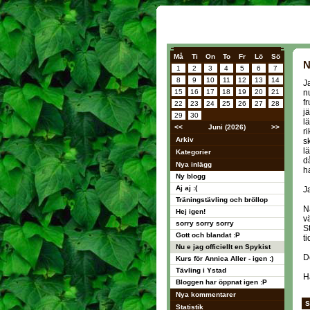
Må
Ti
On
To
Fr
Lö
Sö
N
1
2
3
4
5
6
7
8
9
10
11
12
13
14
J
15
16
17
18
19
20
21
n
f
22
23
24
25
26
27
28
j
29
30
l
<<
Juni (2026)
>>
r
Arkiv
s
lä
Kategorier
d
Nya inlägg
h
Ny blogg
Aj aj :(
J
Träningstävling och bröllop
N
Hej igen!
v
sorry sorry sorry
S
Gott och blandat :P
ti
Nu e jag officiellt en Spykist
D
Kurs för Annica Aller - igen :)
Tävling i Ystad
H
Bloggen har öppnat igen :P
Nya kommentarer
S
Statistik