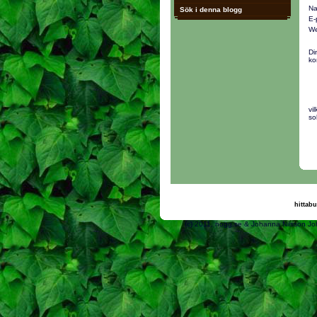
Na
Sök i denna blogg
E-
We
Di
ko
vi
so
hittabu
(c) 2011, nogg.se & Joh