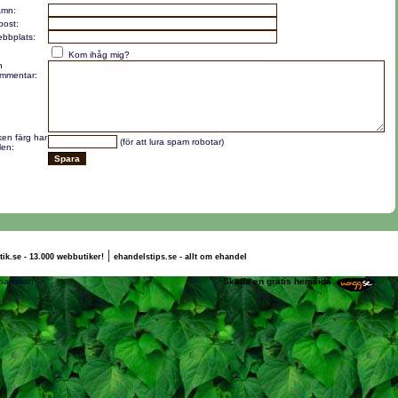
mn:
post:
bbplats:
Kom ihåg mig?
n
mmentar:
lken färg har
(för att lura spam robotar)
len:
|
tik.se - 13.000 webbutiker!
ehandelstips.se - allt om ehandel
anna Nilsson Johansson
Skaffa en gratis hemsida