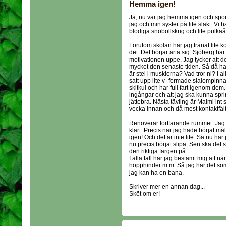
Hemma igen!
Ja, nu var jag hemma igen och sport
jag och min syster på lite släkt. Vi
blodiga snöbollskrig och lite pulkaå
Förutom skolan har jag tränat lite ko
det. Det börjar arta sig. Sjöberg har
motivationen uppe. Jag tycker att det
mycket den senaste tiden. Så då ha
är stel i musklerna? Vad tror ni? I a
satt upp lite v- formade slalompinnar
skitkul och har full fart igenom dem.
ingångar och att jag ska kunna spri
jättebra. Nästa tävling är Malml int
vecka innan och då mest kontaktfält så
Renoverar fortfarande rummet. Jag tro
klart. Precis när jag hade börjat m
igen! Och det är inte lite. Så nu har 
nu precis börjat slipa. Sen ska det
den riktiga färgen på.
I alla fall har jag bestämt mig att n
hopphinder m.m. Så jag har det som
jag kan ha en bana.
Skriver mer en annan dag...
Sköt om er!