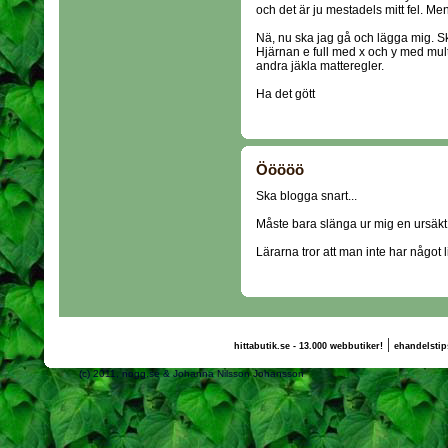
och det är ju mestadels mitt fel. Me
Nä, nu ska jag gå och lägga mig. Sk
Hjärnan e full med x och y med mult
andra jäkla matteregler.
Ha det gött
Ööööö
Ska blogga snart...
Måste bara slänga ur mig en ursäkt
Lärarna tror att man inte har något l
|
hittabutik.se - 13.000 webbutiker!
ehandelstip
(c) 2011, nogg.se & Johanna Nilsson Johansson