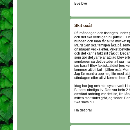
Bye bye
Skit oxå!
På måndagen och tisdagen under på
och det ska verkligen bli jättekul! H
hunden och man får alltid mycket hj
MEN! Sen ska familjen åka på semeste
onsdagen vecka efter. Vilket betyder
och det känns faktiskt tråkigt. Det ä
som gor det värre är att jag blev e
söndagen så det betyder att jag int
jag bara!! Blev faktiskt äldigt besik
kommer att bli kul i fjällen oxå. Men j
Jag får muntra upp mig lite med att
söndagen efter att vi kommit hem. D
Idag har jag och min syster varit i 
Buttons otroliga liv. Den var hela 2
omvänd ordning var det lite, lite lå
mitten mot slutet grät jag floder. De
Ska sova nu...
Ha det bra!