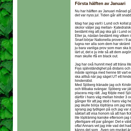
Första hälften av Januari
Nu har hälften av Januari månad gåt
det var nyss jul. Tiden går allt sna
Idag har jag varit i Lund och kollat 
skolor väljer jag mellan- Katedralsk
bestämt mig att jag ska gå i Lund o
Eller ja, nästan bestämt mig vilken in
Snart börjar Nationella proven i 9:
lugna ner alla som dem har skrämt 
ju bara vanliga prov som man ska b
lärt ut, det e ju inte så att dem avgö
man skulle rfå en black out.
Jag har oxå hunnit med att träna lite
Fias självständighet på distans och a
måste springa med henne till vart en
ska alltså när jag säget UT ett hinder
hinderstöd.
Med Sjöberg tränade jag och Krist
och tillbaka svängar. Sjöberg var jä
placera mig rätt. Jag följde med Sjöb
därför i hans väg mellan hinder 3 oc
gånger för att jag stod i hans väg he
jag skulle börja löpträna om jag int
sprang jag tydligen på och jag var 
såklart att visa honom så att han fick
lite löpträning kanske eftersom jag in
ytterligare ett par gånger. Det e väld
ofta! Annars vet jag inte vad det had
känns det som . Även om mycket är 