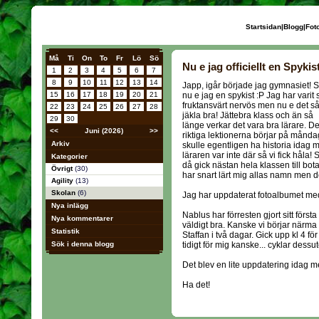
Startsidan
|
Blogg
|
Fot
Må
Ti
On
To
Fr
Lö
Sö
Nu e jag officiellt en Spykis
1
2
3
4
5
6
7
8
9
10
11
12
13
14
Japp, igår började jag gymnasiet! 
15
16
17
18
19
20
21
nu e jag en spykist :P Jag har varit 
fruktansvärt nervös men nu e det s
22
23
24
25
26
27
28
jäkla bra! Jättebra klass och än så
29
30
länge verkar det vara bra lärare. D
<<
Juni (2026)
>>
riktiga lektionerna börjar på månda
Arkiv
skulle egentligen ha historia idag 
läraren var inte där så vi fick håla! 
Kategorier
då gick nästan hela klassen till bo
Övrigt
(30)
har snart lärt mig allas namn men de
Agility
(13)
Skolan
(6)
Jag har uppdaterat fotoalbumet med 
Nya inlägg
Nablus har förresten gjort sitt först
Nya kommentarer
väldigt bra. Kanske vi börjar närma
Statistik
Staffan i två dagar. Gick upp kl 4 för
Sök i denna blogg
tidigt för mig kanske... cyklar dessut
Det blev en lite uppdatering idag
Ha det!