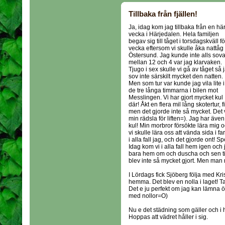
Tillbaka från fjällen!
Ja, idag kom jag tillbaka från en här
vecka i Härjedalen. Hela familjen
begav sig till tåget i torsdagskväll f
vecka eftersom vi skulle åka nattåg t
Östersund. Jag kunde inte alls sova
mellan 12 och 4 var jag klarvaken.
Tjugo i sex skulle vi gå av tåget så 
sov inte särskilt mycket den natten.
Men som tur var kunde jag vila lite i
de tre långa timmarna i bilen mot
Messlingen. Vi har gjort mycket kul
där! Åkt en flera mil lång skotertur, 
men det gjorde inte så mycket. Det v
min rädsla för liften=). Jag har äve
kul! Min morbror försökte lära mig oc
vi skulle lära oss att vända sida i f
i alla fall jag, och det gjorde ont! S
Idag kom vi i alla fall hem igen och
bara hem om och duscha och sen till 
blev inte så mycket gjort. Men ma
I Lördags fick Sjöberg följa med Kris
hemma. Det blev en nolla i laget! Ta
Det e ju perfekt om jag kan lämna öve
med nollor=O)
Nu e det städning som gäller och i 
Hoppas att vädret håller i sig.