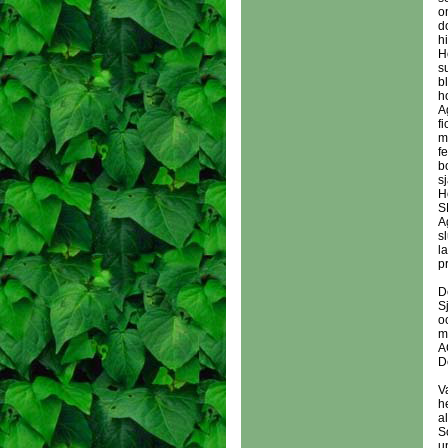
o
d
h
H
s
b
h
A
f
m
fe
b
sj
Ho
S
A
s
l
pr
D
S
o
m
A
D
V
h
a
S
u