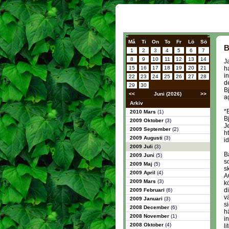
Må
Ti
On
To
Fr
Lö
Sö
B
1
2
3
4
5
6
7
8
9
10
11
12
13
14
J
15
16
17
18
19
20
21
h
i
22
23
24
25
26
27
28
d
29
30
B
<<
Juni (2026)
>>
ag
Arkiv
*
2010 Mars
(1)
B
2009 Oktober
(3)
J
2009 September
(2)
h
2009 Augusti
(3)
i
2009 Juli
(3)
B
2009 Juni
(5)
so
2009 Maj
(5)
s
2009 April
(4)
A
2009 Mars
(3)
k
d
2009 Februari
(6)
v
2009 Januari
(3)
s
2008 December
(6)
h
2008 November
(1)
i
2008 Oktober
(4)
l