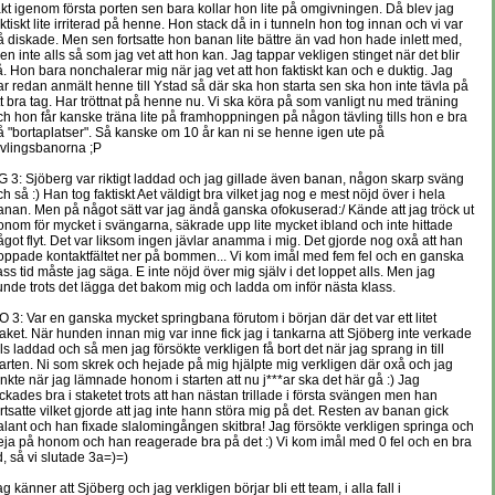
akt igenom första porten sen bara kollar hon lite på omgivningen. Då blev jag
aktiskt lite irriterad på henne. Hon stack då in i tunneln hon tog innan och vi var
å diskade. Men sen fortsatte hon banan lite bättre än vad hon hade inlett med,
en inte alls så som jag vet att hon kan. Jag tappar vekligen stinget när det blir
å. Hon bara nonchalerar mig när jag vet att hon faktiskt kan och e duktig. Jag
ar redan anmält henne till Ystad så där ska hon starta sen ska hon inte tävla på
tt bra tag. Har tröttnat på henne nu. Vi ska köra på som vanligt nu med träning
ch hon får kanske träna lite på framhoppningen på någon tävling tills hon e bra
å "bortaplatser". Så kanske om 10 år kan ni se henne igen ute på
ävlingsbanorna ;P
G 3: Sjöberg var riktigt laddad och jag gillade även banan, någon skarp sväng
ch så :) Han tog faktiskt Aet väldigt bra vilket jag nog e mest nöjd över i hela
anan. Men på något sätt var jag ändå ganska ofokuserad:/ Kände att jag tröck ut
onom för mycket i svängarna, säkrade upp lite mycket ibland och inte hittade
ågot flyt. Det var liksom ingen jävlar anamma i mig. Det gjorde nog oxå att han
oppade kontaktfältet ner på bommen... Vi kom imål med fem fel och en ganska
ass tid måste jag säga. E inte nöjd över mig själv i det loppet alls. Men jag
unde trots det lägga det bakom mig och ladda om inför nästa klass.
O 3: Var en ganska mycket springbana förutom i början där det var ett litet
taket. När hunden innan mig var inne fick jag i tankarna att Sjöberg inte verkade
lls laddad och så men jag försökte verkligen få bort det när jag sprang in till
tarten. Ni som skrek och hejade på mig hjälpte mig verkligen där oxå och jag
änkte när jag lämnade honom i starten att nu j***ar ska det här gå :) Jag
yckades bra i staketet trots att han nästan trillade i första svängen men han
ortsatte vilket gjorde att jag inte hann störa mig på det. Resten av banan gick
alant och han fixade slalomingången skitbra! Jag försökte verkligen springa och
eja på honom och han reagerade bra på det :) Vi kom imål med 0 fel och en bra
id, så vi slutade 3a=)=)
g känner att Sjöberg och jag verkligen börjar bli ett team, i alla fall i