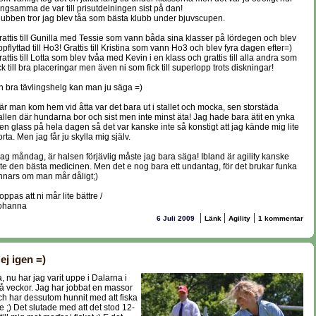
ångsamma de var till prisutdelningen sist på dan!
lubben tror jag blev tåa som bästa klubb under bjuvscupen.
rattis till Gunilla med Tessie som vann båda sina klasser på lördegen och blev
ppflyttad till Ho3! Grattis till Kristina som vann Ho3 och blev fyra dagen efter=)
rattis till Lotta som blev tvåa med Kevin i en klass och grattis till alla andra som
ick till bra placeringar men även ni som fick till superlopp trots diskningar!
n bra tävlingshelg kan man ju säga =)
är man kom hem vid åtta var det bara ut i stallet och mocka, sen storstäda
allen där hundarna bor och sist men inte minst äta! Jag hade bara ätit en ynka
iten glass på hela dagen så det var kanske inte så konstigt att jag kände mig lite
rta. Men jag får ju skylla mig själv.
dag måndag, är halsen förjävlig måste jag bara säga! Ibland är agility kanske
nte den bästa medicinen. Men det e nog bara ett undantag, för det brukar funka
nnars om man mår dåligt;)
ppas att ni mår lite bättre /
ohanna
|
|
|
6 Juli 2009
Länk
Agility
1 kommentar
ej igen =)
a, nu har jag varit uppe i Dalarna i
vå veckor. Jag har jobbat en massor
ch har dessutom hunnit med att fiska
ite ;) Det slutade med att det stod 12-