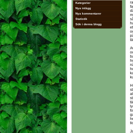
r
Kategorier
f
Nya inlägg
d
Nya kommentarer
m
s
Statistik
h
Sök i denna blogg
e
o
p
t
A
o
b
h
n
h
k
k
H
s
a
s
t
l
f
g
h
t
Ja