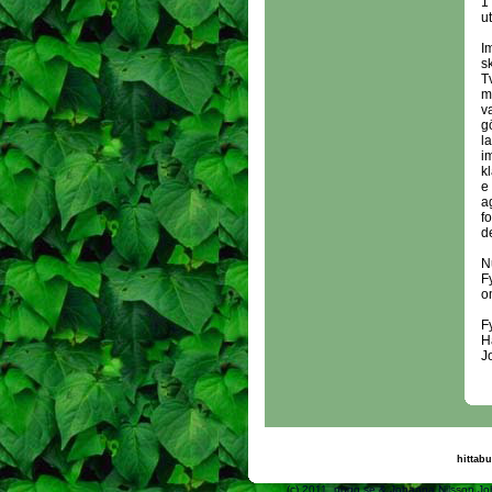
1 
u
I
s
T
m
v
g
l
i
k
e
a
f
de
N
F
om
F
H
J
hittabu
(c) 2011, nogg.se & Joh