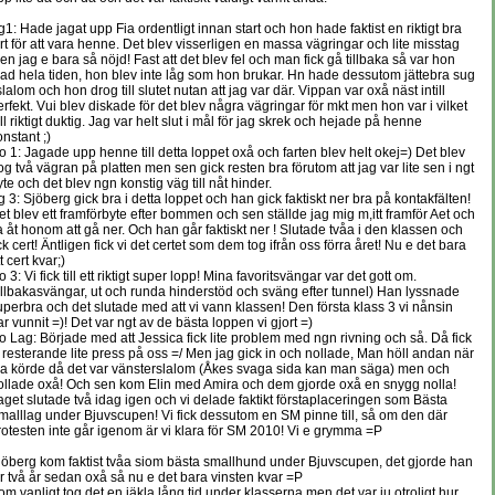
g1: Hade jagat upp Fia ordentligt innan start och hon hade faktist en riktigt bra
art för att vara henne. Det blev visserligen en massa vägringar och lite misstag
en jag e bara så nöjd! Fast att det blev fel och man fick gå tillbaka så var hon
lad hela tiden, hon blev inte låg som hon brukar. Hn hade dessutom jättebra sug
slalom och hon drog till slutet nutan att jag var där. Vippan var oxå näst intill
erfekt. Vui blev diskade för det blev några vägringar för mkt men hon var i vilket
all riktigt duktig. Jag var helt slut i mål för jag skrek och hejade på henne
onstant ;)
o 1: Jagade upp henne till detta loppet oxå och farten blev helt okej=) Det blev
og två vägran på platten men sen gick resten bra förutom att jag var lite sen i ngt
yte och det blev ngn konstig väg till nåt hinder.
g 3: Sjöberg gick bra i detta loppet och han gick faktiskt ner bra på kontakfälten!
et blev ett framförbyte efter bommen och sen ställde jag mig m,itt framför Aet och
a åt honom att gå ner. Och han går faktiskt ner ! Slutade tvåa i den klassen och
ick cert! Äntligen fick vi det certet som dem tog ifrån oss förra året! Nu e det bara
t cert kvar;)
 3: Vi fick till ett riktigt super lopp! Mina favoritsvängar var det gott om.
tillbakasvängar, ut och runda hinderstöd och sväng efter tunnel) Han lyssnade
uperbra och det slutade med att vi vann klassen! Den första klass 3 vi nånsin
ar vunnit =)! Det var ngt av de bästa loppen vi gjort =)
o Lag: Började med att Jessica fick lite problem med ngn rivning och så. Då fick
i resterande lite press på oss =/ Men jag gick in och nollade, Man höll andan när
da körde då det var vänsterslalom (Åkes svaga sida kan man säga) men och
ollade oxå! Och sen kom Elin med Amira och dem gjorde oxå en snygg nolla!
aget slutade två idag igen och vi delade faktikt förstaplaceringen som Bästa
malllag under Bjuvscupen! Vi fick dessutom en SM pinne till, så om den där
rotesten inte går igenom är vi klara för SM 2010! Vi e grymma =P
jöberg kom faktist tvåa siom bästa smallhund under Bjuvscupen, det gjorde han
ör två år sedan oxå så nu e det bara vinsten kvar =P
om vanligt tog det en jäkla lång tid under klasserna men det var ju otroligt hur