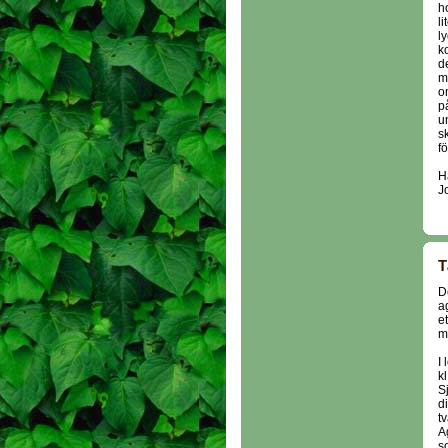
h
li
l
k
de
m
o
p
u
s
f
H
J
T
D
ag
e
m
I
kl
S
d
t
A
s