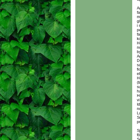
A
f
m
g
i 
p
f
k
H
n
b
A
D
s
f
et
Ho
(
s
h
H
v
I
n
L
S
p
S
f
S