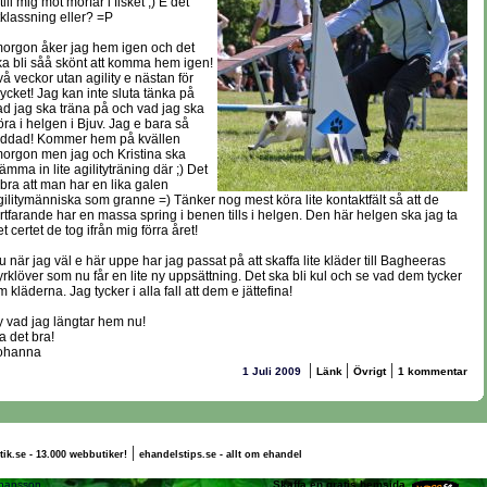
till mig mot morfar i fisket ;) E det
tklassning eller? =P
morgon åker jag hem igen och det
ka bli såå skönt att komma hem igen!
vå veckor utan agility e nästan för
ycket! Jag kan inte sluta tänka på
ad jag ska träna på och vad jag ska
öra i helgen i Bjuv. Jag e bara så
addad! Kommer hem på kvällen
morgon men jag och Kristina ska
lämma in lite agilityträning där ;) Det
 bra att man har en lika galen
gilitymänniska som granne =) Tänker nog mest köra lite kontaktfält så att de
ortfarande har en massa spring i benen tills i helgen. Den här helgen ska jag ta
t certet de tog ifrån mig förra året!
u när jag väl e här uppe har jag passat på att skaffa lite kläder till Bagheeras
yrklöver som nu får en lite ny uppsättning. Det ska bli kul och se vad dem tycker
 kläderna. Jag tycker i alla fall att dem e jättefina!
y vad jag längtar hem nu!
a det bra!
ohanna
|
|
|
1 Juli 2009
Länk
Övrigt
1 kommentar
|
tik.se - 13.000 webbutiker!
ehandelstips.se - allt om ehandel
anna Nilsson Johansson
Skaffa en gratis hemsida