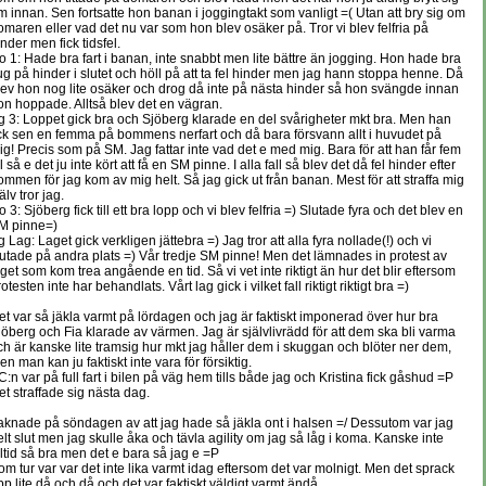
m innan. Sen fortsatte hon banan i joggingtakt som vanligt =( Utan att bry sig om
omaren eller vad det nu var som hon blev osäker på. Tror vi blev felfria på
inder men fick tidsfel.
o 1: Hade bra fart i banan, inte snabbt men lite bättre än jogging. Hon hade bra
ug på hinder i slutet och höll på att ta fel hinder men jag hann stoppa henne. Då
lev hon nog lite osäker och drog då inte på nästa hinder så hon svängde innan
on hoppade. Alltså blev det en vägran.
g 3: Loppet gick bra och Sjöberg klarade en del svårigheter mkt bra. Men han
ick sen en femma på bommens nerfart och då bara försvann allt i huvudet på
ig! Precis som på SM. Jag fattar inte vad det e med mig. Bara för att han får fem
l så e det ju inte kört att få en SM pinne. I alla fall så blev det då fel hinder efter
ommen för jag kom av mig helt. Så jag gick ut från banan. Mest för att straffa mig
älv tror jag.
 3: Sjöberg fick till ett bra lopp och vi blev felfria =) Slutade fyra och det blev en
M pinne=)
g Lag: Laget gick verkligen jättebra =) Jag tror att alla fyra nollade(!) och vi
lutade på andra plats =) Vår tredje SM pinne! Men det lämnades in protest av
aget som kom trea angående en tid. Så vi vet inte riktigt än hur det blir eftersom
otesten inte har behandlats. Vårt lag gick i vilket fall riktigt riktigt bra =)
et var så jäkla varmt på lördagen och jag är faktiskt imponerad över hur bra
jöberg och Fia klarade av värmen. Jag är självlivrädd för att dem ska bli varma
ch är kanske lite tramsig hur mkt jag håller dem i skuggan och blöter ner dem,
en man kan ju faktiskt inte vara för försiktig.
C:n var på full fart i bilen på väg hem tills både jag och Kristina fick gåshud =P
et straffade sig nästa dag.
aknade på söndagen av att jag hade så jäkla ont i halsen =/ Dessutom var jag
elt slut men jag skulle åka och tävla agility om jag så låg i koma. Kanske inte
lltid så bra men det e bara så jag e =P
om tur var var det inte lika varmt idag eftersom det var molnigt. Men det sprack
pp lite då och då och det var faktiskt väldigt varmt ändå.