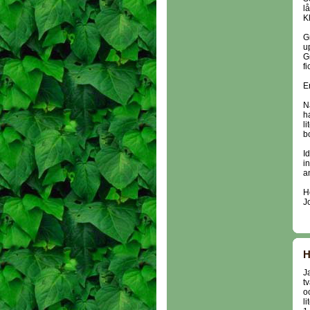
l
K
G
u
G
f
E
N
h
l
bo
I
i
a
Ho
J
H
J
t
o
l