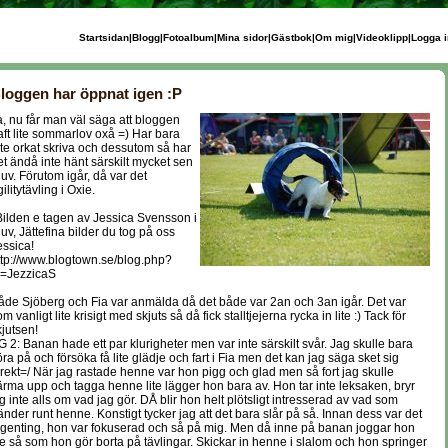
Startsidan
|
Blogg
|
Fotoalbum
|
Mina sidor
|
Gästbok
|
Om mig
|
Videoklipp
|
Logga i
loggen har öppnat igen :P
a, nu får man väl säga att bloggen
aft lite sommarlov oxå =) Har bara
nte orkat skriva och dessutom så har
et ändå inte hänt särskilt mycket sen
juv. Förutom igår, då var det
ilitytävling i Oxie.
Bilden e tagen av Jessica Svensson i
juv, Jättefina bilder du tog på oss
essica!
ttp://www.blogtown.se/blog.php?
d=JezzicaS
åde Sjöberg och Fia var anmälda då det både var 2an och 3an igår. Det var
m vanligt lite krisigt med skjuts så då fick stalltjejerna rycka in lite :) Tack för
kjutsen!
G 2: Banan hade ett par klurigheter men var inte särskilt svår. Jag skulle bara
öra på och försöka få lite glädje och fart i Fia men det kan jag säga sket sig
irekt=/ När jag rastade henne var hon pigg och glad men så fort jag skulle
ärma upp och tagga henne lite lägger hon bara av. Hon tar inte leksaken, bryr
ig inte alls om vad jag gör. DÅ blir hon helt plötsligt intresserad av vad som
änder runt henne. Konstigt tycker jag att det bara slår på så. Innan dess var det
ngenting, hon var fokuserad och så på mig. Men då inne på banan joggar hon
ite så som hon gör borta på tävlingar. Skickar in henne i slalom och hon springer