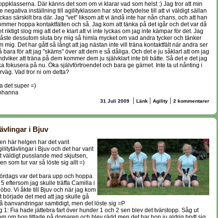
oppklasserna. Där känns det som om vi klarar vad som helst :) Jag tror att min
te negativa inställning till agilityklassen har stor betydelse till att vi väldigt sällan
yckas särskilt bra där. Jag "vet" liksom att vi ändå inte har nån chans, och att han
ommer hoppa kontaktfälten och så. Jag kom att tänka på det igår och det var då
t riktigt slog mig att det e klart att vi inte lyckas om jag inte kämpar för det. Jag
åste dessutom sluta bry mig så himla mycket om vad andra tycker och tänker
m mig. Det har gått så långt att jag nästan inte vill träna kontaktfält när andra ser
å bara för att jag "skäms" över att dem e så dåliga. Och det e ju såklart att om jag
ndviker att träna på dem kommer dem ju självklart inte bli bätte. Så det e det jag
ka fokusera på nu. Öka självförtroendet och bara ge gärnet. Inte ta ut nånting i
örväg. Vad tror ni om detta?
a det super =)
ohanna
|
|
|
31 Juli 2009
Länk
Agility
2 kommentarer
ävlingar i Bjuv
en här helgen har det varit
ilitytävlingar i Bjuv och det har varit
tt väldigt pusslande med skjutsen,
en som tur var så löste sig allt =)
 lördags var det bara upp och hoppa
 5 eftersom jag skulle träffa Camilla i
jöbo. Vi åkte till Bjuv och när jag kom
it började det med att jag skulle gå
vå banvandringar samtidigt, men det löste sig =P
g 1: Fia hade jättebra fart över hunder 1 och 2 sen blev det tvärstopp. Såg ut
om om hon tittade på domaren och blev rädd men det har hon ju aldrig brytt sig