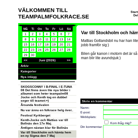
VÄLKOMMEN TILL
Star
TEAMPALMFOLKRACE.SE
De
Må
Ti
On
To
Fr
Lö
Sö
Var till Stockholm och hä
1
2
3
4
5
6
7
8
9
10
11
12
13
14
Mattias Gotlandsbil nu har han lite
15
16
17
18
19
20
21
jobb framför sig:)
22
23
24
25
26
27
28
Bilen går kanon i motorn det är så
29
30
man blir lite avundsjuk:)
<<
Juni (2026)
>>
Arkiv
Kategorier
Nya inlägg
********************************************
SKOGSCONNY I B-FINAL I E-TUNA
08 Det finns även lite nya bilder i
albumet som heter teampalm08
Jocke och Kenth tog en dubbel
seger till teamet:=)
Skriv en kommentar
Årsunda festivalen
Namn:
Nu var ännu en folkrace helg över..
E-post:
Festival Kyrkberget
Webbplats:
Kenth-Jocke och Mattias var till
Kom ihåg mig?
Bollnäs den 17e Maj.
Din kommentar:
Äntligen nästan klar för Bollnäs
Var till Stockholm och hämta hem
en ny Sigma den 7 Maj