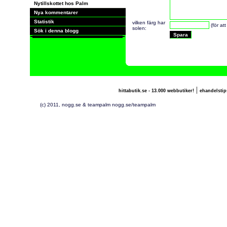
Nytillskottet hos Palm
Nya kommentarer
Statistik
vilken färg har
(för at
solen:
Sök i denna blogg
|
hittabutik.se - 13.000 webbutiker!
ehandelstip
(c) 2011, nogg.se & teampalm nogg.se/teampalm