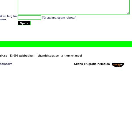
ilken färg har
(för att lura spam robotar)
olen:
|
tik.se - 13.000 webbutiker!
ehandelstips.se - allt om ehandel
mpalm nogg.se/teampalm
Skaffa en gratis hemsida