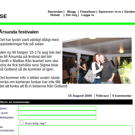
Startsidan
|
Blogg
|
Fotoalbum
|
Sponsorer m.m
|
Gästbo
SE
Debatt
|
Om mig
|
Logga in
Årsunda festivalen
Det har tyvärr varit väldigt dåligt med
uppdateringar här på sidan.
Men nu till helgen 16-17e aug bär det
av till Årsunda på festival det blir
Kenth o Mattias från teamet som ska
köra de fick behålla sina Sigma bilar
på Gotland så de kommer ut igen.
Det kommer info o bilder under nästa
vecka om kameran funkar har inte fått
det att funka att få in bilderna från Gotland.
|
|
15 Augusti 2008
Folkrace
0 kommentar
Skriv en kommentar
Namn:
-post:
ebbplats:
Kom ihåg mig?
in
ommentar: