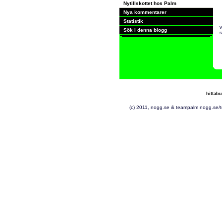
Nytillskottet hos Palm
Nya kommentarer
Statistik
v
Sök i denna blogg
s
hittabu
(c) 2011, nogg.se & tea