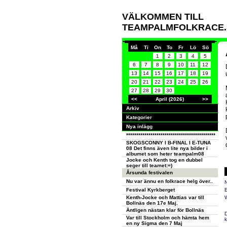
VÄLKOMMEN TILL
TEAMPALMFOLKRACE.
Må
Ti
On
To
Fr
Lö
Sö
1
2
3
4
5
6
7
8
9
10
11
12
13
14
15
16
17
18
19
20
21
22
23
24
25
26
27
28
29
30
<<
April (2026)
>>
Arkiv
Kategorier
Nya inlägg
********************************************
SKOGSCONNY I B-FINAL I E-TUNA
08 Det finns även lite nya bilder i
albumet som heter teampalm08
Jocke och Kenth tog en dubbel
seger till teamet:=)
Årsunda festivalen
Nu var ännu en folkrace helg över..
Festival Kyrkberget
E
Kenth-Jocke och Mattias var till
W
Bollnäs den 17e Maj.
Äntligen nästan klar för Bollnäs
D
Var till Stockholm och hämta hem
k
en ny Sigma den 7 Maj