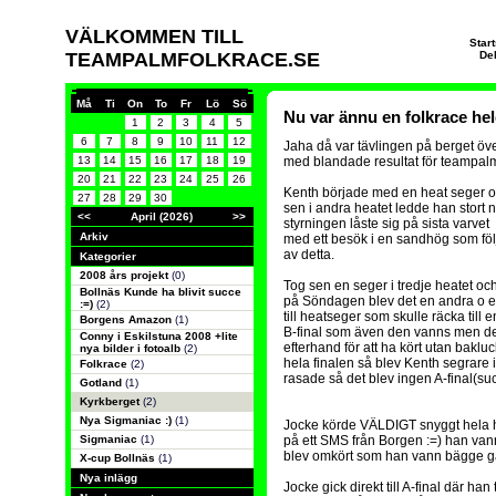
VÄLKOMMEN TILL
Star
TEAMPALMFOLKRACE.SE
De
Må
Ti
On
To
Fr
Lö
Sö
Nu var ännu en folkrace hel
1
2
3
4
5
6
7
8
9
10
11
12
Jaha då var tävlingen på berget öv
13
14
15
16
17
18
19
med blandade resultat för teampal
20
21
22
23
24
25
26
Kenth började med en heat seger 
27
28
29
30
sen i andra heatet ledde han stort 
<<
April (2026)
>>
styrningen låste sig på sista varvet
Arkiv
med ett besök i en sandhög som föl
av detta.
Kategorier
2008 års projekt
(0)
Tog sen en seger i tredje heatet oc
Bollnäs Kunde ha blivit succe
på Söndagen blev det en andra o 
:=)
(2)
till heatseger som skulle räcka till e
Borgens Amazon
(1)
B-final som även den vanns men det v
Conny i Eskilstuna 2008 +lite
efterhand för att ha kört utan bakl
nya bilder i fotoalb
(2)
hela finalen så blev Kenth segrare 
Folkrace
(2)
rasade så det blev ingen A-final(suc
Gotland
(1)
Kyrkberget
(2)
Nya Sigmaniac :)
(1)
Jocke körde VÄLDIGT snyggt hela he
Sigmaniac
(1)
på ett SMS från Borgen :=) han vann
blev omkört som han vann bägge g
X-cup Bollnäs
(1)
Nya inlägg
Jocke gick direkt till A-final där h