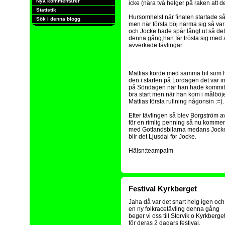
Nya kommentarer
icke (nära två helger på raken att de
Statistik
Hursomhelst när finalen startade så
Sök i denna blogg
men när första böj närma sig så var 
och Jocke hade spår långt ut så det 
denna gång,han får trösta sig med at
avverkade tävlingar.
Mattias körde med samma bil som h
den i starten på Lördagen det var in
på Söndagen när han hade kommit und
bra start men när han kom i målböjen
Mattias första rullning någonsin :=).
Efter tävlingen så blev Borgström a
för en rimlig penning så nu kommer K
med Gotlandsbilarna medans Jocke 
blir det Ljusdal för Jocke.
Hälsn:teampalm
Festival Kyrkberget
Jaha då var det snart helg igen och
en ny folkracetävling denna gång
beger vi oss till Storvik o Kyrkberge
för deras 2 dagars festival.