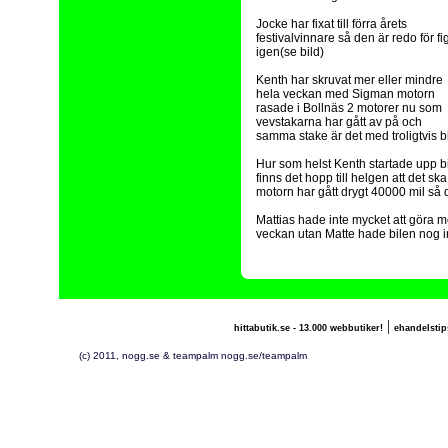
Jocke har fixat till förra årets
festivalvinnare så den är redo för fi
igen(se bild)
Kenth har skruvat mer eller mindre
hela veckan med Sigman motorn
rasade i Bollnäs 2 motorer nu som
vevstakarna har gått av på och
samma stake är det med troligtvis b
Hur som helst Kenth startade upp bi
finns det hopp till helgen att det sk
motorn har gått drygt 40000 mil så 
Mattias hade inte mycket att göra 
veckan utan Matte hade bilen nog inte
|
hittabutik.se - 13.000 webbutiker!
ehandelstip
(c) 2011, nogg.se & teampalm nogg.se/teampalm