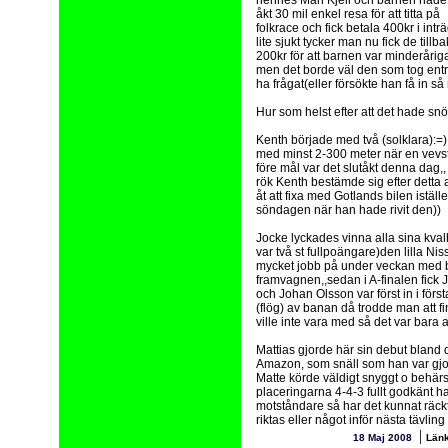
hennes Man Kjell och barnen hade
åkt 30 mil enkel resa för att titta på
folkrace och fick betala 400kr i intr
lite sjukt tycker man nu fick de tillb
200kr för att barnen var minderårig
men det borde väl den som tog ent
ha frågat(eller försökte han få in s
Hur som helst efter att det hade sn
Kenth började med två (solklara):=)
med minst 2-300 meter när en vevsta
före mål var det slutåkt denna dag,,
rök Kenth bestämde sig efter detta a
åt att fixa med Gotlands bilen iställe
söndagen när han hade rivit den))
Jocke lyckades vinna alla sina kvalh
var två st fullpoängare)den lilla N
mycket jobb på under veckan med byt
framvagnen,,sedan i A-finalen fick J
och Johan Olsson var först in i fö
(flög) av banan då trodde man att fi
ville inte vara med så det var bara att
Mattias gjorde här sin debut bland
Amazon, som snäll som han var gjor
Matte körde väldigt snyggt o behärsk
placeringarna 4-4-3 fullt godkänt ha
motståndare så har det kunnat räckt
riktas eller något inför nästa tävlin
|
18 Maj 2008
Län