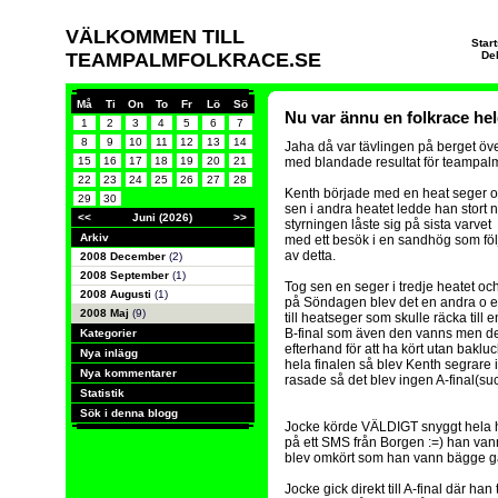
VÄLKOMMEN TILL
Star
TEAMPALMFOLKRACE.SE
De
Må
Ti
On
To
Fr
Lö
Sö
Nu var ännu en folkrace hel
1
2
3
4
5
6
7
8
9
10
11
12
13
14
Jaha då var tävlingen på berget öv
15
16
17
18
19
20
21
med blandade resultat för teampal
22
23
24
25
26
27
28
Kenth började med en heat seger 
29
30
sen i andra heatet ledde han stort 
<<
Juni (2026)
>>
styrningen låste sig på sista varvet
Arkiv
med ett besök i en sandhög som föl
av detta.
2008 December
(2)
2008 September
(1)
Tog sen en seger i tredje heatet oc
2008 Augusti
(1)
på Söndagen blev det en andra o 
2008 Maj
(9)
till heatseger som skulle räcka till e
B-final som även den vanns men det v
Kategorier
efterhand för att ha kört utan bakl
Nya inlägg
hela finalen så blev Kenth segrare 
Nya kommentarer
rasade så det blev ingen A-final(suc
Statistik
Sök i denna blogg
Jocke körde VÄLDIGT snyggt hela he
på ett SMS från Borgen :=) han vann
blev omkört som han vann bägge g
Jocke gick direkt till A-final där h