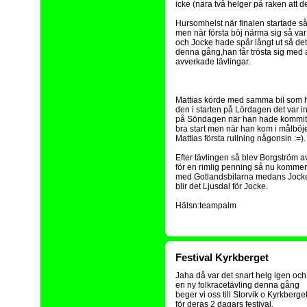
icke (nära två helger på raken att de
Hursomhelst när finalen startade så
men när första böj närma sig så var 
och Jocke hade spår långt ut så det 
denna gång,han får trösta sig med at
avverkade tävlingar.
Mattias körde med samma bil som h
den i starten på Lördagen det var in
på Söndagen när han hade kommit und
bra start men när han kom i målböjen
Mattias första rullning någonsin :=).
Efter tävlingen så blev Borgström a
för en rimlig penning så nu kommer K
med Gotlandsbilarna medans Jocke 
blir det Ljusdal för Jocke.
Hälsn:teampalm
Festival Kyrkberget
Jaha då var det snart helg igen och
en ny folkracetävling denna gång
beger vi oss till Storvik o Kyrkberge
för deras 2 dagars festival.