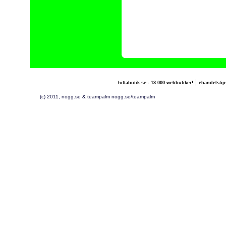
|
hittabutik.se - 13.000 webbutiker!
ehandelstip
(c) 2011, nogg.se & teampalm nogg.se/teampalm