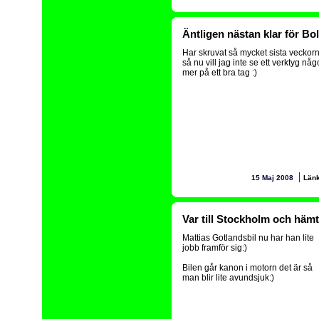
Äntligen nästan klar för Bo
Har skruvat så mycket sista veckor
så nu vill jag inte se ett verktyg någ
mer på ett bra tag :)
|
15 Maj 2008
Län
Var till Stockholm och häm
Mattias Gotlandsbil nu har han lite
jobb framför sig:)
Bilen går kanon i motorn det är så
man blir lite avundsjuk:)