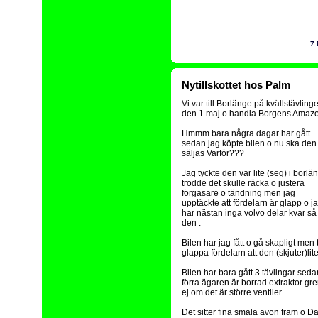
7
Nytillskottet hos Palm
Vi var till Borlänge på kvällstävling
den 1 maj o handla Borgens Amazo
Hmmm bara några dagar har gått
sedan jag köpte bilen o nu ska den
säljas Varför???
Jag tyckte den var lite (seg) i borlä
trodde det skulle räcka o justera
förgasare o tändning men jag
upptäckte att fördelarn är glapp o j
har nästan inga volvo delar kvar så 
den .
Bilen har jag fått o gå skapligt men t
glappa fördelarn att den (skjuter)lite
Bilen har bara gått 3 tävlingar sed
förra ägaren är borrad extraktor gre
ej om det är större ventiler.
Det sitter fina smala avon fram o Da