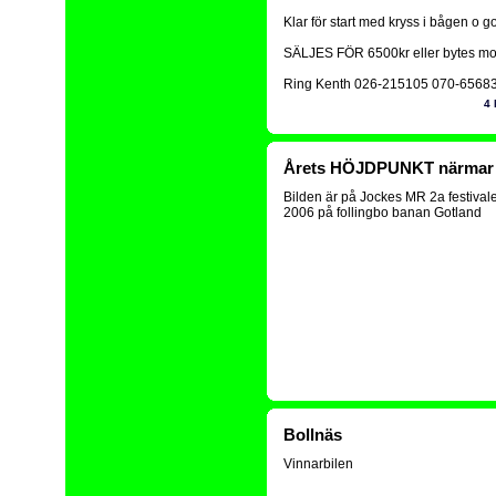
Klar för start med kryss i bågen o
SÄLJES FÖR 6500kr eller bytes mot 
Ring Kenth 026-215105 070-6568
4
Årets HÖJDPUNKT närmar si
Bilden är på Jockes MR 2a festival
2006 på follingbo banan Gotland
Bollnäs
Vinnarbilen