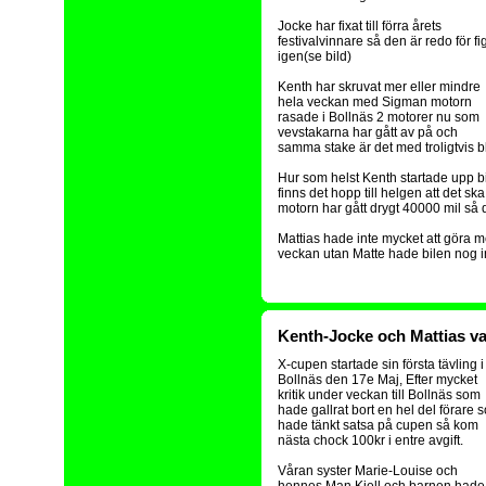
Jocke har fixat till förra årets
festivalvinnare så den är redo för fi
igen(se bild)
Kenth har skruvat mer eller mindre
hela veckan med Sigman motorn
rasade i Bollnäs 2 motorer nu som
vevstakarna har gått av på och
samma stake är det med troligtvis b
Hur som helst Kenth startade upp bi
finns det hopp till helgen att det sk
motorn har gått drygt 40000 mil så 
Mattias hade inte mycket att göra 
veckan utan Matte hade bilen nog inte
Kenth-Jocke och Mattias var
X-cupen startade sin första tävling i
Bollnäs den 17e Maj, Efter mycket
kritik under veckan till Bollnäs som
hade gallrat bort en hel del förare 
hade tänkt satsa på cupen så kom
nästa chock 100kr i entre avgift.
Våran syster Marie-Louise och