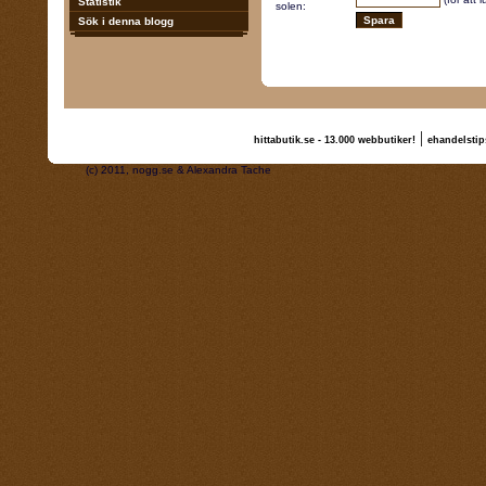
Statistik
solen:
Sök i denna blogg
|
hittabutik.se - 13.000 webbutiker!
ehandelstip
(c) 2011, nogg.se & Alexandra Tache