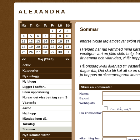
A L E X A N D R A
Må
Ti
On
To
Fr
Lö
Sö
Sommar
1
2
3
4
5
6
7
8
9
10
Imorse tyckte jag att det var skönt vä
11
12
13
14
15
16
17
18
19
20
21
22
23
24
I Helgen har jag vart med mina kär
25
26
27
28
29
30
31
verkligen vart en jätte skön helg, fr
är hemma och vilar idag, vi får hoppa
<<
Maj (2026)
>>
Arkiv
På onsdag kväll åker jag till Väste
dagar där, Det ska bli kul att se en n
Kategorier
ju hoppas att skattepengarna komme
Nya inlägg
Ny blogg
Ligger i soffan..
Skriv en kommentar
Liten uppdatering
Namn:
Nu var det visst ett tag sen :S
E-post:
Västerås
Webbplats:
Järbo
Kom ihåg mig?
Din kommentar:
Hej hopp
Måndag igen då.
Torsdag
Sommar
Nya kommentarer
vilken färg har
(för att 