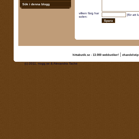
Sök i denna blogg
vilken färg har
(för att 
solen:
|
hittabutik.se - 13.000 webbutiker!
ehandelstip
(c) 2011, nogg.se & Alexandra Tache