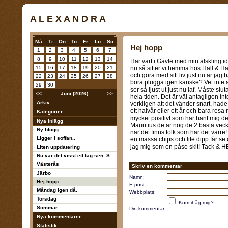
A L E X A N D R A
Må
Ti
On
To
Fr
Lö
Sö
Hej hopp
1
2
3
4
5
6
7
8
9
10
11
12
13
14
Har vart i Gävle med min älskling id
15
16
17
18
19
20
21
nu så sitter vi hemma hos Häll & H
och göra med sitt liv just nu är jag ba
22
23
24
25
26
27
28
böra plugga igen kanske? Vet inte a
29
30
ser så ljust ut just nu iaf. Måste s
<<
Juni (2026)
>>
hela tiden. Det är väl antagligen i
Arkiv
verkligen att det vänder snart, hade
ett halvår eller ett år och bara resa
Kategorier
mycket positivt som har hänt mig de
Nya inlägg
Mauritius de är nog de 2 bästa vecko
Ny blogg
när det finns folk som har det värre! 
Ligger i soffan..
en massa chips och lite dipp får s
jag mig som en påse skit! Tack & H
Liten uppdatering
Nu var det visst ett tag sen :S
Västerås
Skriv en kommentar
Järbo
Namn:
Hej hopp
E-post:
Måndag igen då.
Webbplats:
Torsdag
Kom ihåg mig?
Sommar
Din kommentar:
Nya kommentarer
Statistik