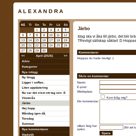
A L E X A N D R A
Må
Ti
On
To
Fr
Lö
Sö
Järbo
1
2
3
4
5
6
7
8
9
10
11
12
Idag ska vi åka till järbo, det blir b
13
14
15
16
17
18
19
TRevligt sällskap såklart :D Hoppas at
20
21
22
23
24
25
26
27
28
29
30
Kommentarer
<<
April (2026)
>>
Hoppas du hade trevligt :)
Arkiv
Kategorier
Nya inlägg
Skriv en kommentar
Ny blogg
Ligger i soffan..
Namn:
E-post:
Liten uppdatering
Webbplats:
Nu var det visst ett tag sen :S
Kom ihåg mig?
Västerås
Din kommentar:
Järbo
Hej hopp
Måndag igen då.
Torsdag
Sommar
vilken färg har
(för att 
Nya kommentarer
solen:
Statistik