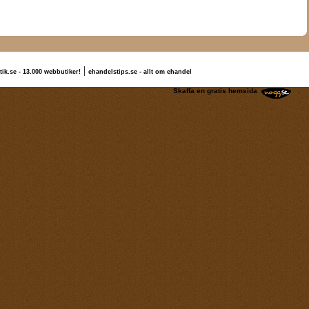
|
tik.se - 13.000 webbutiker!
ehandelstips.se - allt om ehandel
lexandra Tache
Skaffa en gratis hemsida