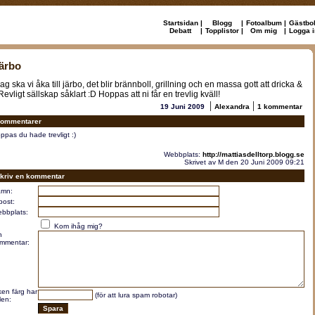
Startsidan
|
Blogg
|
Fotoalbum
|
Gästbo
Debatt
|
Topplistor
|
Om mig
|
Logga i
ärbo
ag ska vi åka till järbo, det blir brännboll, grillning och en massa gott att dricka &
Revligt sällskap såklart :D Hoppas att ni får en trevlig kväll!
|
|
19 Juni 2009
Alexandra
1 kommentar
ommentarer
ppas du hade trevligt :)
Webbplats:
http://mattiasdelltorp.blogg.se
Skrivet av M den 20 Juni 2009 09:21
kriv en kommentar
mn:
post:
bbplats:
Kom ihåg mig?
n
mmentar:
lken färg har
(för att lura spam robotar)
len: