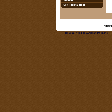
Statistik
Sök i denna blogg
hittabu
(c) 2011, nogg.se & A