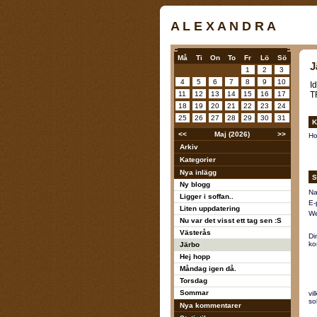
A L E X A N D R A
Må
Ti
On
To
Fr
Lö
Sö
J
1
2
3
4
5
6
7
8
9
10
Id
11
12
13
14
15
16
17
T
18
19
20
21
22
23
24
25
26
27
28
29
30
31
K
<<
Maj (2026)
>>
Ho
Arkiv
Kategorier
Nya inlägg
S
Ny blogg
Na
Ligger i soffan..
E-
Liten uppdatering
We
Nu var det visst ett tag sen :S
Västerås
Di
ko
Järbo
Hej hopp
Måndag igen då.
Torsdag
Sommar
vi
so
Nya kommentarer