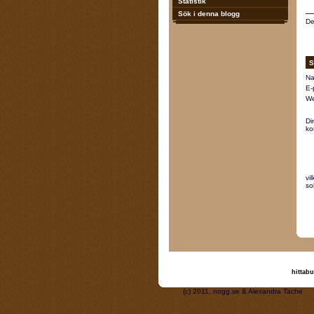
Statistik
Sök i denna blogg
De
S
Na
E-
We
Di
ko
vi
so
hittabu
(c) 2011, nogg.se & A