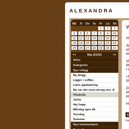
A L E X A N D R A
Må
Ti
On
To
Fr
Lö
Sö
V
1
2
3
4
5
6
7
8
9
10
H
11
12
13
14
15
16
17
18
19
20
21
22
23
24
Si
25
26
27
28
29
30
31
s
e
<<
Maj (2026)
>>
Arkiv
V
l
Kategorier
i 
Nya inlägg
Ny blogg
I
Ligger i soffan..
lö
Liten uppdatering
D
Nu var det visst ett tag sen :S
e
Västerås
j
Järbo
H
Hej hopp
Måndag igen då.
Torsdag
K
Sommar
ha
Nya kommentarer