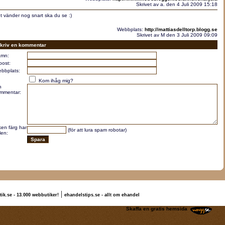
Skrivet av a. den 4 Juli 2009 15:18
t vänder nog snart ska du se :)
Webbplats:
http://mattiasdelltorp.blogg.se
Skrivet av M den 3 Juli 2009 09:09
kriv en kommentar
mn:
post:
bbplats:
Kom ihåg mig?
n
mmentar:
lken färg har
(för att lura spam robotar)
len:
|
tik.se - 13.000 webbutiker!
ehandelstips.se - allt om ehandel
lexandra Tache
Skaffa en gratis hemsida