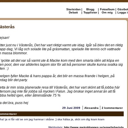
Startsidan
|
Blogg
|
Fotoalbum
|
Gästbo
Debatt
|
Topplistor
|
Om mig
|
Logga i
ästerås
ejsan!
tter just nu i Västerås, Det har vart riktigt varmt ute idag. Igår så blev det en riktig
lapp dag, Vi låg och solade lite på gräsmattan, spelade lite tennis och vattnade
n massa blommor.
i tyckte att det var så varmt ute & Macke kom med den smarta idén att köpa en
iten pool, den var allderles lagom stor för att två personer skulle kunna svalka sig
den : )
 helgen fyller Macke & hans pappa år, det blir en massa firande i helgen, på
rdag blir det party.
etta är min sista planerade resa till Västerås, det har vart skönt att få jobba här
ftersom jag inte får jobba så mycket i Falun. Jag önskar inget annat än att få
obba heltid igen, eller åtminstånde 75 %
a det bra, puss hej
|
|
29 Juni 2009
Alexandra
2 kommentarer
ommentarer
ha! ja vi får väl se om jag hamnar i skåne ;) ska hälsa ja, sköt om dig kram kram
Webbplats:
http://www.metrobloggen.se/annelieharjula