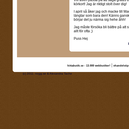
Vill även passa på att säga grattis 
körkort! Jag är riktigt stolt över dig!
I april så åker jag och macke till Ma
längtar som bara den! Känns ganska
börjar det ju närma sig hehe åhh!
Jag måste försöka bli bättre på att s
allt för ofta ;)
Puss Hej
|
hittabutik.se - 13.000 webbutiker!
ehandelstip
(c) 2011, nogg.se & Alexandra Tache