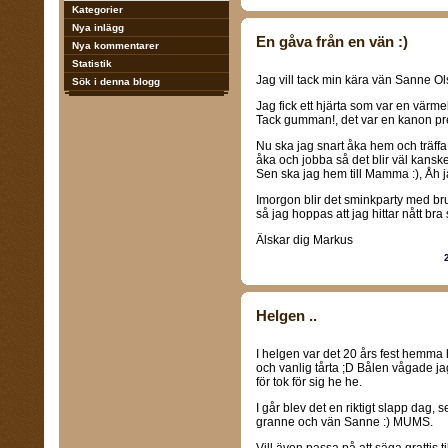
Kategorier
Nya inlägg
En gåva från en vän :)
Nya kommentarer
Statistik
Jag vill tack min kära vän Sanne Ols
Sök i denna blogg
Jag fick ett hjärta som var en värm
Tack gumman!, det var en kanon pr
Nu ska jag snart åka hem och träff
åka och jobba så det blir väl kanske
Sen ska jag hem till Mamma :), Åh ja
Imorgon blir det sminkparty med b
så jag hoppas att jag hittar nått bra så
Älskar dig Markus
Helgen ..
I helgen var det 20 års fest hemma ho
och vanlig tårta ;D Bålen vågade ja
för tok för sig he he.
I går blev det en riktigt slapp dag,
granne och vän Sanne :) MUMS.