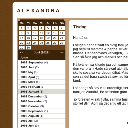
A L E X A N D R A
Må
Ti
On
To
Fr
Lö
Sö
Tisdag.
1
2
3
4
5
6
7
8
9
10
11
12
13
14
Hej på er.
15
16
17
18
19
20
21
22
23
24
25
26
27
28
I helgen har det vart en riktig famil
29
30
jag hem till mamma & pappa, vi var 
<<
Juni (2026)
>>
massa. Det behövdes verkligen, i Lö
Sen så åkte jag och Markus och h
Arkiv
2009 September
(4)
På kvällen så kikade jag och sanne
2009 Juni
(7)
den var bra ;) Hade så svårt att hål
2009 Maj
(6)
skulle sova så var det omöjligt. Må
sen sa det bara swich så sov jag f
2009 April
(6)
tänd.
2009 Mars
(6)
2009 Februari
(7)
I söndags så sov vi ut ordentligt, s
2009 Januari
(3)
familjen Alanärä, för att sedan göra 
2008 December
(2)
jo föresten vi sak flytta, samma hus
2008 November
(2)
större! Blir i April så det är ju ett tag 
2008 Oktober
(3)
2008 September
(1)
2008 Augusti
(4)
2008 Juli
(3)
2008 Juni
(3)