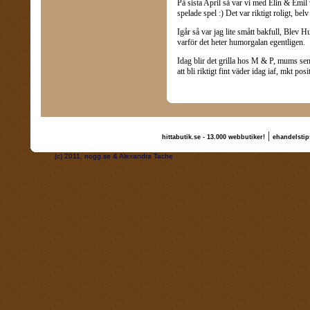
På sista April så var vi med Elin & Emil v
spelade spel :) Det var riktigt roligt, bel
Igår så var jag lite smått bakfull, Bl
varför det heter humorgalan egentligen.
Idag blir det grilla hos M & P, mums sen
att bli riktigt fint väder idag iaf, mkt posi
|
hittabutik.se - 13.000 webbutiker!
ehandelstip
(c) 2011, nogg.se & Alexandra Tache