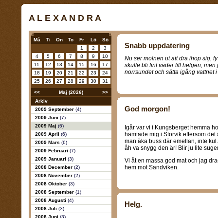
A L E X A N D R A
Må
Ti
On
To
Fr
Lö
Sö
Snabb uppdatering
1
2
3
4
5
6
7
8
9
10
Nu ser molnen ut att dra ihop sig, fy
11
12
13
14
15
16
17
skulle bli fint väder till helgen, men
norrsundet och sätta igång vattnet 
18
19
20
21
22
23
24
25
26
27
28
29
30
31
<<
Maj (2026)
>>
Arkiv
God morgon!
2009 September
(4)
2009 Juni
(7)
2009 Maj
(6)
Igår var vi i Kungsberget hemma h
hämtade mig i Storvik eftersom det
2009 April
(6)
man åka buss där emellan, inte kul.
2009 Mars
(6)
åh va snygg den är! Blir ju lite suge
2009 Februari
(7)
2009 Januari
(3)
Vi åt en massa god mat och jag drack
hem mot Sandviken.
2008 December
(2)
2008 November
(2)
2008 Oktober
(3)
2008 September
(1)
2008 Augusti
(4)
Helg.
2008 Juli
(3)
2008 Juni
(3)