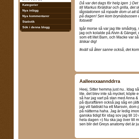
Då var det dags för helg igen :) Det t
Kategorier
till Markus föräldrar och grilla, det 
Nya inlägg
tågstationen så ropade dom ut att tåg
på dagen! Sen kom brynäsbussen oc
Nya kommentarer
fotsvett!
Statistik
Sök i denna blogg
Igår morse så var jag lite smådryg,
jag och kolalde på Alvin & Gänget, 
som ett litet Barn, och Macke var så
älskar dig!
Ikväll så åker sanne också, det kom
Aalleexxaannddrra
Heej, Sitter hemma just nu.. Idag så
lite, det blev inte så mycket, köpte
så har jag vart på stan med Anna & 
på djuraffären också jag såg en jätte
jag vill faktiskt ha ett Marsvin, dom 
på nätterna haha. Jag är ledig imor
ganska tidigt för idag sov jag till 1
hela dagen =) Nu ska jag över till 
sen blir det Greys anatomy det är ju s