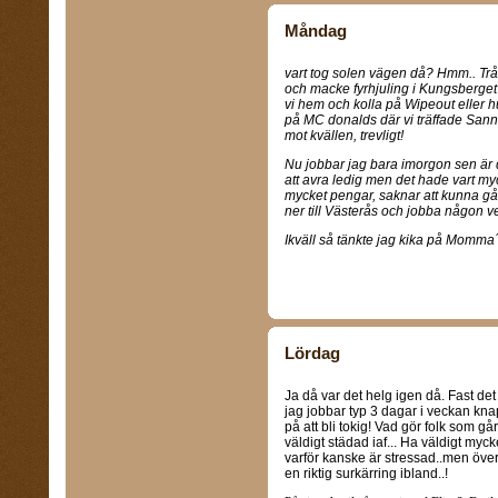
Måndag
vart tog solen vägen då? Hmm.. Tråki
och macke fyrhjuling i Kungsberget m
vi hem och kolla på Wipeout eller 
på MC donalds där vi träffade Sann
mot kvällen, trevligt!
Nu jobbar jag bara imorgon sen är de
att avra ledig men det hade vart my
mycket pengar, saknar att kunna gå
ner till Västerås och jobba någon ve
Ikväll så tänkte jag kika på Momma´
Lördag
Ja då var det helg igen då. Fast det
jag jobbar typ 3 dagar i veckan knap
på att bli tokig! Vad gör folk som 
väldigt städad iaf... Ha väldigt myck
varför kanske är stressad..men öv
en riktig surkärring ibland..!