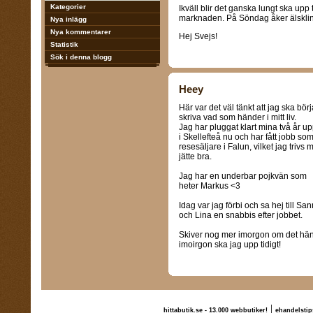
Kategorier
Ikväll blir det ganska lungt ska upp
marknaden. På Söndag åker älskling
Nya inlägg
Nya kommentarer
Hej Svejs!
Statistik
Sök i denna blogg
Heey
Här var det väl tänkt att jag ska börj
skriva vad som händer i mitt liv.
Jag har pluggat klart mina två år u
i Skellefteå nu och har fått jobb so
resesäljare i Falun, vilket jag trivs 
jätte bra.
Jag har en underbar pojkvän som
heter Markus <3
Idag var jag förbi och sa hej till Sa
och Lina en snabbis efter jobbet.
Skiver nog mer imorgon om det händ
imoirgon ska jag upp tidigt!
|
hittabutik.se - 13.000 webbutiker!
ehandelstip