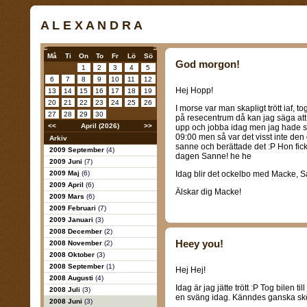
A L E X A N D R A
Må
Ti
On
To
Fr
Lö
Sö
God morgon!
1
2
3
4
5
6
7
8
9
10
11
12
Hej Hopp!
13
14
15
16
17
18
19
20
21
22
23
24
25
26
I morse var man skapligt trött iaf, t
27
28
29
30
på resecentrum då kan jag säga att 
<<
April (2026)
>>
upp och jobba idag men jag hade sag
09:00 men så var det visst inte den
Arkiv
sanne och berättade det :P Hon fick
2009 September
(4)
dagen Sanne! he he
2009 Juni
(7)
2009 Maj
(6)
Idag blir det ockelbo med Macke, 
2009 April
(6)
Älskar dig Macke!
2009 Mars
(6)
2009 Februari
(7)
2009 Januari
(3)
2008 December
(2)
Heey you!
2008 November
(2)
2008 Oktober
(3)
2008 September
(1)
Hej Hej!
2008 Augusti
(4)
Idag är jag jätte trött :P Tog bilen t
2008 Juli
(3)
en sväng idag. Känndes ganska skön
2008 Juni
(3)