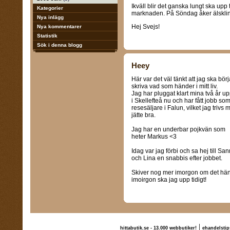
Ikväll blir det ganska lungt ska upp
Kategorier
marknaden. På Söndag åker älskling
Nya inlägg
Hej Svejs!
Nya kommentarer
Statistik
Sök i denna blogg
Heey
Här var det väl tänkt att jag ska börj
skriva vad som händer i mitt liv.
Jag har pluggat klart mina två år u
i Skellefteå nu och har fått jobb so
resesäljare i Falun, vilket jag trivs 
jätte bra.
Jag har en underbar pojkvän som
heter Markus <3
Idag var jag förbi och sa hej till Sa
och Lina en snabbis efter jobbet.
Skiver nog mer imorgon om det händ
imoirgon ska jag upp tidigt!
|
hittabutik.se - 13.000 webbutiker!
ehandelstip