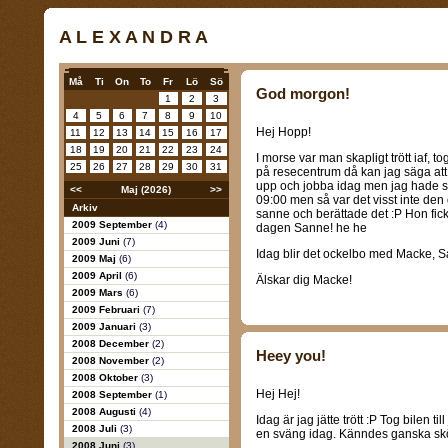
A L E X A N D R A
Må
Ti
On
To
Fr
Lö
Sö
God morgon!
1
2
3
4
5
6
7
8
9
10
Hej Hopp!
11
12
13
14
15
16
17
18
19
20
21
22
23
24
I morse var man skapligt trött iaf, t
25
26
27
28
29
30
31
på resecentrum då kan jag säga att 
upp och jobba idag men jag hade sag
<<
Maj (2026)
>>
09:00 men så var det visst inte den
Arkiv
sanne och berättade det :P Hon fick
2009 September
(4)
dagen Sanne! he he
2009 Juni
(7)
Idag blir det ockelbo med Macke, 
2009 Maj
(6)
2009 April
(6)
Älskar dig Macke!
2009 Mars
(6)
2009 Februari
(7)
2009 Januari
(3)
2008 December
(2)
Heey you!
2008 November
(2)
2008 Oktober
(3)
Hej Hej!
2008 September
(1)
2008 Augusti
(4)
Idag är jag jätte trött :P Tog bilen t
2008 Juli
(3)
en sväng idag. Känndes ganska skön
2008 Juni
(3)