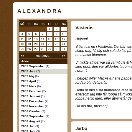
A L E X A N D R A
Må
Ti
On
To
Fr
Lö
Sö
Västerås
1
2
3
4
5
6
7
8
9
10
Hejsan!
11
12
13
14
15
16
17
18
19
20
21
22
23
24
Sitter just nu i Västerås, Det har vart
25
26
27
28
29
30
31
slapp dag, Vi låg och solade lite på
en massa blommor.
<<
Maj (2026)
>>
Arkiv
Vi tyckte att det var så varmt ute 
2009 September
(4)
liten pool, den var allderles lagom s
i den : )
2009 Juni
(7)
2009 Maj
(6)
I helgen fyller Macke & hans pappa 
2009 April
(6)
lördag blir det party.
2009 Mars
(6)
Detta är min sista planerade resa til
2009 Februari
(7)
eftersom jag inte får jobba så mycke
2009 Januari
(3)
jobba heltid igen, eller åtminstånd
2008 December
(2)
Ha det bra, puss hej
2008 November
(2)
2008 Oktober
(3)
2008 September
(1)
2008 Augusti
(4)
2008 Juli
(3)
Järbo
2008 Juni
(3)