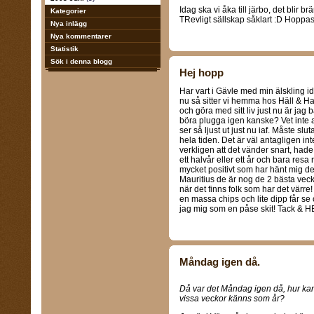
Idag ska vi åka till järbo, det blir b
Kategorier
TRevligt sällskap såklart :D Hoppas at
Nya inlägg
Nya kommentarer
Statistik
Sök i denna blogg
Hej hopp
Har vart i Gävle med min älskling id
nu så sitter vi hemma hos Häll & H
och göra med sitt liv just nu är jag ba
böra plugga igen kanske? Vet inte a
ser så ljust ut just nu iaf. Måste s
hela tiden. Det är väl antagligen i
verkligen att det vänder snart, hade
ett halvår eller ett år och bara resa
mycket positivt som har hänt mig de
Mauritius de är nog de 2 bästa vecko
när det finns folk som har det värre! 
en massa chips och lite dipp får s
jag mig som en påse skit! Tack & H
Måndag igen då.
Då var det Måndag igen då, hur kan
vissa veckor känns som år?