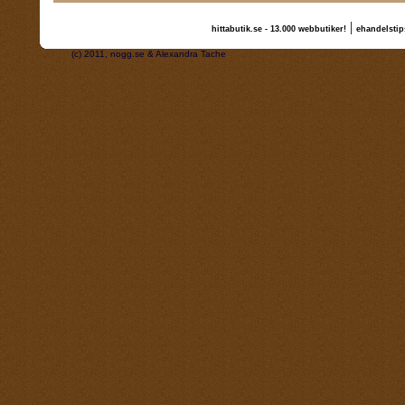
|
hittabutik.se - 13.000 webbutiker!
ehandelstip
(c) 2011, nogg.se & Alexandra Tache