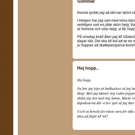
Sommar
Imorse tyckte jag att det var skönt vä
I Helgen har jag vart med mina kär
verkligen vart en jätte skön helg, fr
är hemma och vilar idag, vi får hoppa
På onsdag kväll åker jag till Väste
dagar där, Det ska bli kul att se en n
ju hoppas att skattepengarna komme
Hej hopp..
Hej hopp,
Nu har jag köpt ett badhuskort så jag ha
långt. Men jag känner mig redan piggar
tänkte jag dra med mig Sanne, Macke ri
lägenheterna där vi bor igen så jag åker
Usch va hemskt det måste vara för alla
kära på flight AF 447.