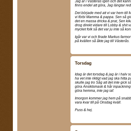
Jag är i Västerås igen och det känns
finns endel att göra, Jag längtar re
Det började med att vi var hem till
vi förbi Mamma & pappa. Sen så gic
det en massa dricka & prat, Sen ki
drog direkt vidare till Lobby & shit 
mycket folk så det var ju inte så kons
Igår var vi och firade Markus farmor
på kvällen så åkte jag till Västerås.
Torsdag
Idag är det torsdag & jag är i halv s
ha vet inte riktigt vad jag ska hitta p
skulle jag tro Såg att det inte gick s
göra Ansiktsmask & hår inpackning ikv
göra hemma, inte jag iaf.
Imorgon kommer jag hem på snabbvis
vara kvar till på Onsdag kväll.
Puss & hej.