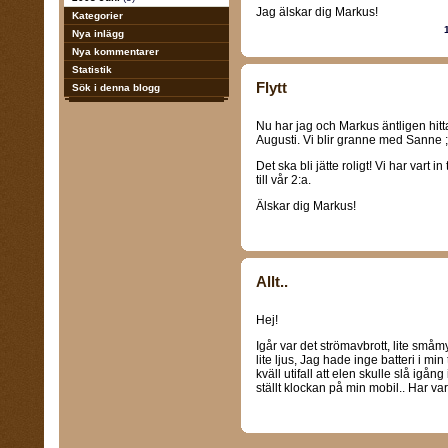
Jag älskar dig Markus!
Kategorier
Nya inlägg
Nya kommentarer
Statistik
Flytt
Sök i denna blogg
Nu har jag och Markus äntligen hittat
Augusti. Vi blir granne med Sanne 
Det ska bli jätte roligt! Vi har vart 
till vår 2:a.
Älskar dig Markus!
Allt..
Hej!
Igår var det strömavbrott, lite småmy
lite ljus, Jag hade inge batteri i mi
kväll utifall att elen skulle slå igån
ställt klockan på min mobil.. Har va