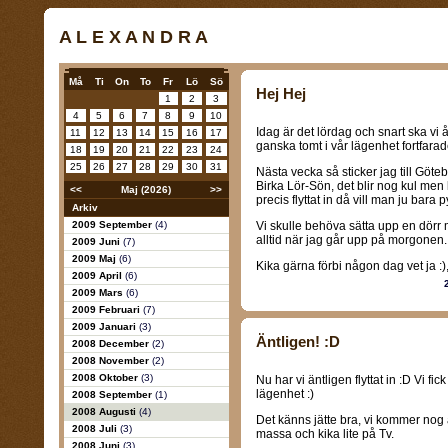
A L E X A N D R A
Må
Ti
On
To
Fr
Lö
Sö
Hej Hej
1
2
3
4
5
6
7
8
9
10
Idag är det lördag och snart ska vi åk
11
12
13
14
15
16
17
ganska tomt i vår lägenhet fortfara
18
19
20
21
22
23
24
25
26
27
28
29
30
31
Nästa vecka så sticker jag till Göteb
Birka Lör-Sön, det blir nog kul men
<<
Maj (2026)
>>
precis flyttat in då vill man ju bar
Arkiv
2009 September
(4)
Vi skulle behöva sätta upp en dörr
alltid när jag går upp på morgonen.
2009 Juni
(7)
2009 Maj
(6)
Kika gärna förbi någon dag vet ja :)
2009 April
(6)
2009 Mars
(6)
2009 Februari
(7)
2009 Januari
(3)
Äntligen! :D
2008 December
(2)
2008 November
(2)
2008 Oktober
(3)
Nu har vi äntligen flyttat in :D Vi fi
lägenhet :)
2008 September
(1)
2008 Augusti
(4)
Det känns jätte bra, vi kommer nog a
2008 Juli
(3)
massa och kika lite på Tv.
2008 Juni
(3)