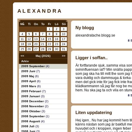
A L E X A N D R A
Må
Ti
On
To
Fr
Lö
Sö
Ny blogg
1
2
3
4
5
6
7
8
9
10
alexandratache.blogg.se
11
12
13
14
15
16
17
8 
18
19
20
21
22
23
24
25
26
27
28
29
30
31
<<
Maj (2026)
>>
Ligger i soffan..
Arkiv
Är fortfarande sjuk..samma visa so
2009 September
(4)
svininfluensan iaf? Min snälla pap
2009 Juni
(7)
som jag ska ha till mitt the som jag 
2009 Maj
(6)
vara duktig och dammsuga & torka 
2009 April
(6)
men det gick inte för jag fick inte
klädkammaren så jag får nog be m
2009 Mars
(6)
hem. Nu ska jag ta och vila en stund
2009 Februari
(7)
8 
2009 Januari
(3)
2008 December
(2)
2008 November
(2)
2008 Oktober
(3)
Liten uppdatering
2008 September
(1)
Hej igen.. Nu har jag kommit hem ti
2008 Augusti
(4)
känns nästan som jag är bakfull men 
2008 Juli
(3)
huvudet och i kroppen, ingen feber 
2008 Juni
(3)