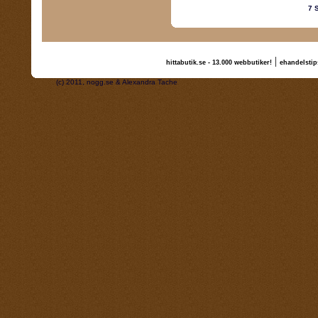
7 
|
hittabutik.se - 13.000 webbutiker!
ehandelstip
(c) 2011, nogg.se & Alexandra Tache