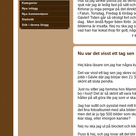
mat så jag tänkte passa på att skriva 
Kategorier
sjuk när jag är ledig fast på sätt oc
Nya inlägg
förlorar ju inga pengar på det direkt
i Falun, Torsdag, Fredag & lördag s
Nya kommentarer
Gävle!! Tiden går så otroligt fort oc
Statistik
dag.. Men ändå flyger tiden förbi. J
Sök i denna blogg
bilderna är insatta. Nej nu ska jag
vad han har kokat ihop för gott, någon
7 
Nu var det visst ett tag sen 
Hej kära läsare om jag har några kv
Det var visst ett tag sen jag skrev oc
jobb i Gävle där jag börjar den 21 S
skönt att sluta pendla.
Just nu sitter jag hemma hos Mamma
bo i hus!! Det är så skönt att vara
håller på att göra lite paj som vi sk
Jag har suttit och pysslat med mitt li
det fina fotoalbumet med alla bilder 
men det är ju typ 500 bilder som ska 
klar idag, eller imorgon kanske?
Nej nu ska jag ut på blocket och kika
Puss & hej, och jag lovar att det bl