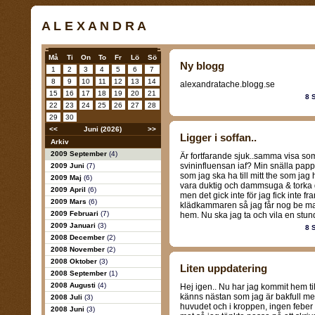
A L E X A N D R A
Må
Ti
On
To
Fr
Lö
Sö
Ny blogg
1
2
3
4
5
6
7
8
9
10
11
12
13
14
alexandratache.blogg.se
15
16
17
18
19
20
21
8 
22
23
24
25
26
27
28
29
30
<<
Juni (2026)
>>
Ligger i soffan..
Arkiv
2009 September
(4)
Är fortfarande sjuk..samma visa so
svininfluensan iaf? Min snälla pap
2009 Juni
(7)
som jag ska ha till mitt the som jag 
2009 Maj
(6)
vara duktig och dammsuga & torka 
2009 April
(6)
men det gick inte för jag fick inte
2009 Mars
(6)
klädkammaren så jag får nog be m
2009 Februari
(7)
hem. Nu ska jag ta och vila en stund
2009 Januari
(3)
8 
2008 December
(2)
2008 November
(2)
2008 Oktober
(3)
Liten uppdatering
2008 September
(1)
2008 Augusti
(4)
Hej igen.. Nu har jag kommit hem ti
känns nästan som jag är bakfull men 
2008 Juli
(3)
huvudet och i kroppen, ingen feber 
2008 Juni
(3)