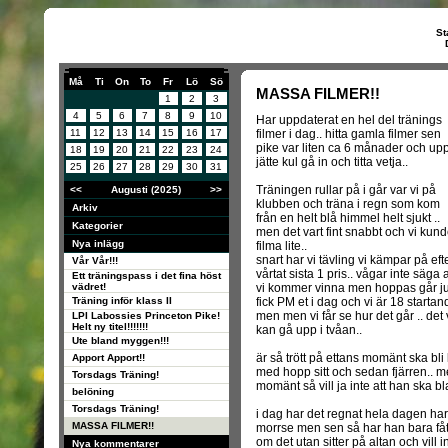
St
Må
Ti
On
To
Fr
Lö
Sö
MASSA FILMER!!
1
2
3
4
5
6
7
8
9
10
Har uppdaterat en hel del tränings
11
12
13
14
15
16
17
filmer i dag.. hitta gamla filmer sen
pike var liten ca 6 månader och upp
18
19
20
21
22
23
24
jätte kul gå in och titta vetja..
25
26
27
28
29
30
31
Träningen rullar på i går var vi på
<<
Augusti (2025)
>>
klubben och träna i regn som kom
Arkiv
från en helt blå himmel helt sjukt ..
Kategorier
men det vart fint snabbt och vi kun
Nya inlägg
filma lite..
snart har vi tävling vi kämpar på eft
Vår Vår!!!
vårtat sista 1 pris.. vågar inte säga a
Ett träningspass i det fina höst
vädret!
vi kommer vinna men hoppas går ju
Träning inför klass II
fick PM et i dag och vi är 18 startan
men men vi får se hur det går .. det vik
LPI Labossies Princeton Pike!
Helt ny titel!!!!!!!
kan gå upp i tvåan..
Ute bland myggen!!!
är så trött på ettans momänt ska bli ku
Apport Apport!!
med hopp sitt och sedan fjärren.. men
Torsdags Träning!
momänt så vill ja inte att han ska b
belöning
Torsdags Träning!
i dag har det regnat hela dagen har
MASSA FILMER!!
morrse men sen så har han bara fått
om det utan sitter på altan och vill in
Nya kommentarer