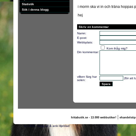
Statistik
i morrn ska vi in och träna hoppas på
Sök i denna blogg
hej
Skriv en kommentar
Namn:
E-post:
Webbplats:
Kom ihåg mig?
Din kommentar:
vilken färg har
(för att 
solen:
|
hittabutik.se - 13.000 webbutiker!
ehandelstip
(c) 2011, nogg.se & anki liljeblad