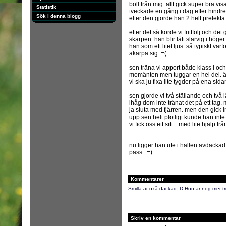
boll från mig. allt gick super bra 
Statistik
tveckade en gång i dag efter hindre
Sök i denna blogg
efter den gjorde han 2 helt prefekta
efter det så körde vi frittfölj och det 
skarpen. han blir lätt slarvig i höger
han som ett litet ljus. så typiskt var
akärpa sig. =(
sen träna vi apport både klass I och 
momänten men tuggar en hel del. är så
vi ska ju fixa lite tygder på ena si
sen gjorde vi två ställande och två
ihåg dom inte tränat det på ett tag.
ja sluta med fjärren. men den gick i
upp sen helt plötligt kunde han inte s
vi fick oss ett sitt .. med lite hjälp frå
..
nu ligger han ute i hallen avdäckad!!
pass.. =)
Kommentarer
Smilla är oxå däckad :D Hon är nog mer trö
Skriv en kommentar