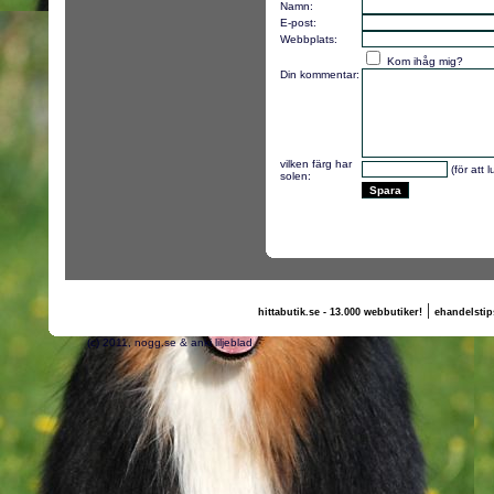
Namn:
E-post:
Webbplats:
Kom ihåg mig?
Din kommentar:
vilken färg har
(för att 
solen:
|
hittabutik.se - 13.000 webbutiker!
ehandelstip
(c) 2011, nogg.se & anki liljeblad