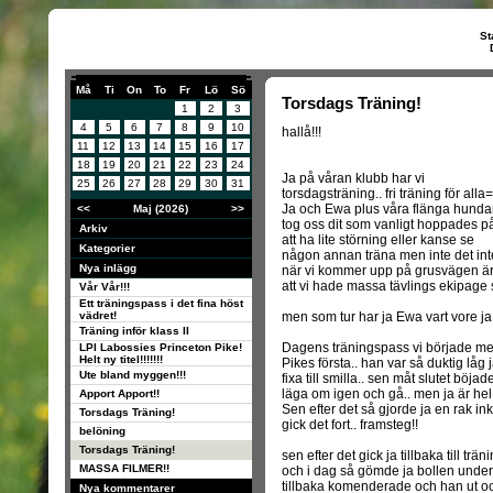
St
Må
Ti
On
To
Fr
Lö
Sö
Torsdags Träning!
1
2
3
4
5
6
7
8
9
10
hallå!!!
11
12
13
14
15
16
17
18
19
20
21
22
23
24
Ja på våran klubb har vi
25
26
27
28
29
30
31
torsdagsträning.. fri träning för alla=
Ja och Ewa plus våra flänga hunda
<<
Maj (2026)
>>
tog oss dit som vanligt hoppades p
Arkiv
att ha lite störning eller kanse se
Kategorier
någon annan träna men inte det int
Nya inlägg
när vi kommer upp på grusvägen är 
att vi hade massa tävlings ekipage 
Vår Vår!!!
Ett träningspass i det fina höst
vädret!
men som tur har ja Ewa vart vore ja
Träning inför klass II
Dagens träningspass vi började m
LPI Labossies Princeton Pike!
Helt ny titel!!!!!!!
Pikes första.. han var så duktig låg
Ute bland myggen!!!
fixa till smilla.. sen måt slutet böja
läga om igen och gå.. men ja är hel 
Apport Apport!!
Sen efter det så gjorde ja en rak ink
Torsdags Träning!
gick det fort.. framsteg!!
belöning
Torsdags Träning!
sen efter det gick ja tillbaka till trän
MASSA FILMER!!
och i dag så gömde ja bollen under 
tillbaka komenderade och han ut o
Nya kommentarer