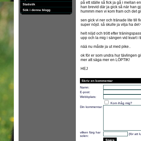
på ett ställe så fick ja gå i mellan 
Statistik
han brevid där ja gick så när han g
Sök i denna blogg
hummm men vi kom fram och det gick 
sen gick vi ner och tränade lite till
super nöjd. så skulle ja vilja ha det 
helt nöjd och trött efter träningsp
upp och la mig i sängen vid kvart i 
nää nu måste ja ut med pike..
ok för er som undra hur tävlingen gi
mer att säga mer en LÖPTIK!
HEJ
Skriv en kommentar
Namn:
E-post:
Webbplats:
Kom ihåg mig?
Din kommentar:
vilken färg har
(för att 
solen: