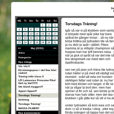
St
Må
Ti
On
To
Fr
Lö
Sö
Torsdags Träning!
1
2
3
4
5
6
7
8
9
10
igår så var vi på klubben som vanlig
11
12
13
14
15
16
17
vi började med spår pike har bara
spårat tre gånger innan .. så nu när
18
19
20
21
22
23
24
börja tröttna på lydnaden lite så tän
25
26
27
28
29
30
31
ja nu skör ja spår i stället. Pikes
mamma är ju viltspår champinon s
<<
Maj (2026)
>>
hoppas han har ärft hennes näsa.. 
Arkiv
när ja gick ut språt så var det inte s
Kategorier
bra skogsmark var mäst sten och
Nya inlägg
öppförsbacke.
Vår Vår!!!
sen ner på plan och träna lite lydn
Ett träningspass i det fina höst
vädret!
rutan håller vi på med ett väldigt svå
Träning inför klass II
momänt . svårt att veta om hunden
värkligen fattar vad rutan är. nu har 
LPI Labossies Princeton Pike!
Helt ny titel!!!!!!!
kört med klicker och target. vi får se
Ute bland myggen!!!
när ja vågar ta bort den. men han
spriner ut fin och så. sen körde ja l
Apport Apport!!
slarvar han halv sitter. men det ska 
Torsdags Träning!
klubben i går jätte kul så vill vi ha d
belöning
Torsdags Träning!
under lydnaden så kom ewa och sa d
MASSA FILMER!!
dom =) så vi traska i väng . pike to
första svängen så tappa han det och
Nya kommentarer