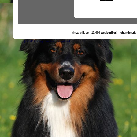
|
hittabutik.se - 13.000 webbutiker!
ehandelstip
(c) 2011, nogg.se & anki liljeblad