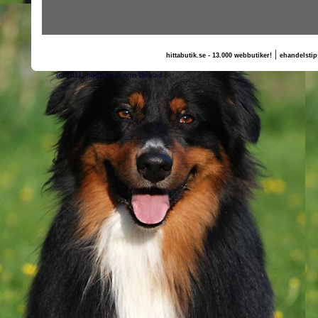
|
hittabutik.se - 13.000 webbutiker!
ehandelstip
(c) 2011, nogg.se & anki liljeblad