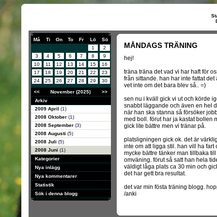
St
Må
Ti
On
To
Fr
Lö
Sö
MÅNDAGS TRÄNING
1
2
3
4
5
6
7
8
9
hej!
10
11
12
13
14
15
16
träna träna det vad vi har haft för 
17
18
19
20
21
22
23
från sittande. han har inte fattat de
24
25
26
27
28
29
30
vet inte om det bara blev så.. =)
<<
November (2025)
>>
sen nu i kväll gick vi ut och körde
Arkiv
snabbt läggande och även en hel del 
2009 April
(1)
när han ska stanna så försöker jobb
2008 Oktober
(1)
med boll. förut har ja kastat bolle
2008 September
(3)
gick lite bättre men vi tränar på.
2008 Augusti
(5)
platsligningen gick ok. det är värkl
2008 Juli
(5)
inte om att ligga stil. han vill ha fa
2008 Juni
(1)
mycke bättre tänker man tillbaka till
Kategorier
omväning. förut så satt han hela ti
väldigt låga plats ca 30 min och gic
Nya inlägg
det har gett bra resultat.
Nya kommentarer
Statistik
det var min fösta träning blogg. ho
/anki
Sök i denna blogg